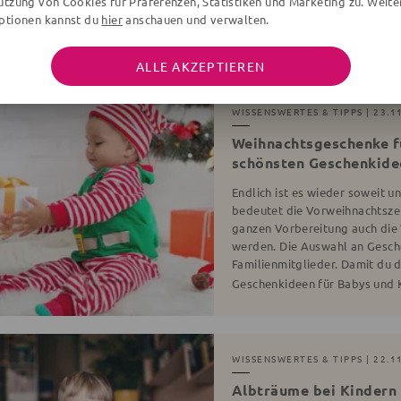
utzung von Cookies für Präferenzen, Statistiken und Marketing zu. Weite
ggf. verzichten? Wir geben dir
ptionen kannst du
hier
anschauen und verwalten.
benötigte Erstausstattung für
ALLE AKZEPTIEREN
WISSENSWERTES & TIPPS
| 23.1
Weihnachtsgeschenke fü
schönsten Geschenkide
Endlich ist es wieder soweit un
bedeutet die Vorweihnachtszei
ganzen Vorbereitung auch die
werden. Die Auswahl an Gesche
Familienmitglieder. Damit du d
Geschenkideen für Babys und K
WISSENSWERTES & TIPPS
| 22.1
Albträume bei Kindern 