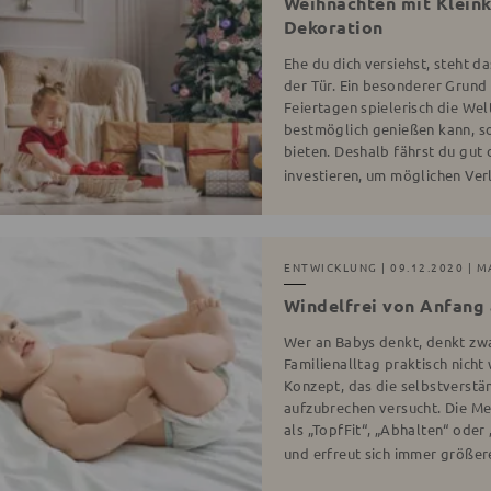
Weihnachten mit Kleink
Dekoration
Ehe du dich versiehst, steht 
der Tür. Ein besonderer Grund 
Feiertagen spielerisch die Wel
bestmöglich genießen kann, so
bieten. Deshalb fährst du gut 
investieren, um möglichen Ve
ENTWICKLUNG
| 09.12.2020 | 
Windelfrei von Anfang 
Wer an Babys denkt, denkt zwa
Familienalltag praktisch nicht
Konzept, das die selbstverst
aufzubrechen versucht. Die Me
als „TopfFit“, „Abhalten“ oder 
und erfreut sich immer größer