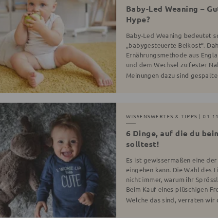
Baby-Led Weaning – Gut
Hype?
Baby-Led Weaning bedeutet so
„babygesteuerte Beikost“. Dahi
Ernährungsmethode aus Englan
und dem Wechsel zu fester Na
Meinungen dazu sind gespalte
WISSENSWERTES & TIPPS
| 01.1
6 Dinge, auf die du be
solltest!
Es ist gewissermaßen eine der
eingehen kann. Die Wahl des Li
nicht immer, warum ihr Sprössl
Beim Kauf eines plüschigen Fre
Welche das sind, verraten wir 