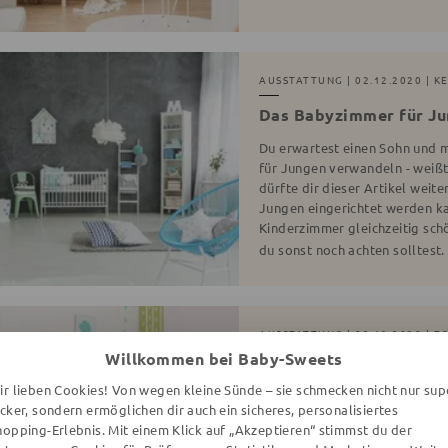
AUSSTATTUNG
| 02.12.2020 | K
Das Babyzimmer für J
Du erwartest einen Sohn und 
für Jungen verwandeln - weißt
dürfte dir dieser Artikel weite
Jungen eingerichtet werden kan
Kinderzimmer gleichzeitig sch
du sonst noch achten solltest
AUSSTATTUNG
| 02.12.2020 | Z
Willkommen bei Baby-Sweets
Erstausstattung Kinder
ir lieben Cookies! Von wegen kleine Sünde – sie schmecken nicht nur sup
Du bist schwanger und eine dei
ecker, sondern ermöglichen dir auch ein sicheres, personalisiertes
wahrscheinlich, welche Kinder
hopping-Erlebnis. Mit einem Klick auf „Akzeptieren“ stimmst du der
Erstausstattung brauchst du w