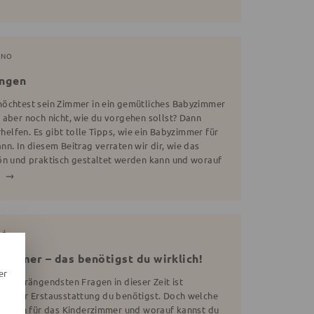
ENO
ungen
möchtest sein Zimmer in ein gemütliches Babyzimmer
 aber noch nicht, wie du vorgehen sollst? Dann
rhelfen. Es gibt tolle Tipps, wie ein Babyzimmer für
n. In diesem Beitrag verraten wir dir, wie das
ön und praktisch gestaltet werden kann und worauf
.
OÉ
zimmer – das benötigst du wirklich!
er
ner drängendsten Fragen in dieser Zeit ist
zimmer Erstausstattung du benötigst. Doch welche
irklich für das Kinderzimmer und worauf kannst du