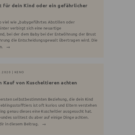
 für dein Kind oder ein gefährlicher
 viel wie „babygeführtes Abstillen oder
nter verbirgt sich eine neuartige
d, bei der dem Baby bei der Entwöhnung der Brust
hrung die Entscheidungsgewalt übertragen wird. Die
n.
1.2020 | KENO
im Kauf von Kuscheltieren achten
 ersten selbstbestimmten Beziehung, die dein Kind
eblingsstofftiers ist oft kurios und Eltern verstehen
ing genau dieses eine Kuscheltier ausgesucht hat.
undes solltest du aber auf einige Dinge achten.
dir in diesem Beitrag.