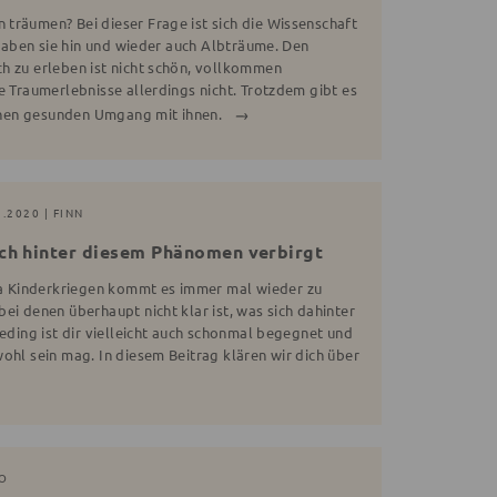
träumen? Bei dieser Frage ist sich die Wissenschaft
h haben sie hin und wieder auch Albträume. Den
h zu erleben ist nicht schön, vollkommen
e Traumerlebnisse allerdings nicht. Trotzdem gibt es
 einen gesunden Umgang mit ihnen.
1.2020 | FINN
ich hinter diesem Phänomen verbirgt
 Kinderkriegen kommt es immer mal wieder zu
ei denen überhaupt nicht klar ist, was sich dahinter
eeding ist dir vielleicht auch schonmal begegnet und
ohl sein mag. In diesem Beitrag klären wir dich über
NO