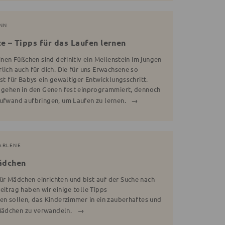
INN
e – Tipps für das Laufen lernen
inen Füßchen sind definitiv ein Meilenstein im jungen
lich auch für dich. Die für uns Erwachsene so
ist für Babys ein gewaltiger Entwicklungsschritt.
u gehen in den Genen fest einprogrammiert, dennoch
Aufwand aufbringen, um Laufen zu lernen.
MARLENE
ädchen
r Mädchen einrichten und bist auf der Suche nach
eitrag haben wir einige tolle Tipps
fen sollen, das Kinderzimmer in ein zauberhaftes und
Mädchen zu verwandeln.