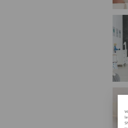
W
l
S