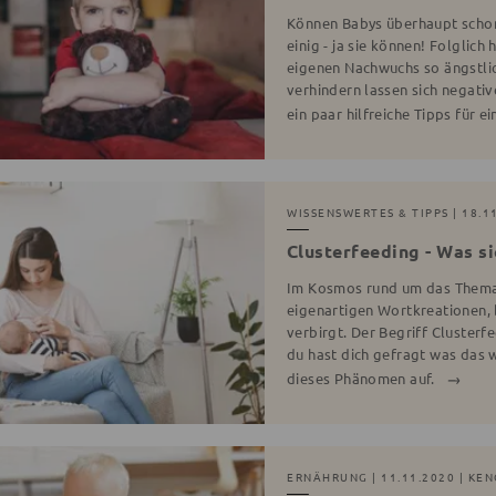
Können Babys überhaupt schon 
einig - ja sie können! Folglic
eigenen Nachwuchs so ängstlic
verhindern lassen sich negativ
ein paar hilfreiche Tipps für
WISSENSWERTES & TIPPS
| 18.1
Clusterfeeding - Was s
Im Kosmos rund um das Thema
eigenartigen Wortkreationen, b
verbirgt. Der Begriff Clusterf
du hast dich gefragt was das w
dieses Phänomen auf.
ERNÄHRUNG
| 11.11.2020 | KE