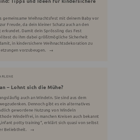
ind: Tipps und Ideen für kindersichere
das gemeinsame Weihnachtsfest mit deinem Baby vor
zur Freude, da dein kleiner Schatz auch an den
t erkundet. Damit dein Sprössling das Fest
lltest du ihm dabei größtmögliche Sicherheit
damit, in kindersichere Weihnachtsdekoration zu
rletzungen vorzubeugen.
MARLENE
an – Lohnt sich die Mühe?
ngsläufig auch an Windeln. Sie sind aus dem
 wegzudenken. Dennoch gibt es ein alternatives
ändlich gewordene Nutzung von Windeln
thode Windelfrei, in manchen Kreisen auch bekannt
„infant potty training“, erklärt sich quasi von selbst
er Beliebtheit.