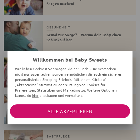
Sorgen machen?
GESUNDHEIT
Grund zur Sorge? – Warum dein Baby einen
Schluckauf hat
Willkommen bei Baby-Sweets
GESUNDHEIT
Wir lieben Cookies! Von wegen kleine Sünde – sie schmecken
Passendes Schuhwerk für die Kleinen: Diese
nicht nur super lecker, sondern ermöglichen dir auch ein sicheres,
Kriterien müssen Eltern kennen
personalisiertes Shopping-Erlebnis. Mit einem Klick auf
„Akzeptieren“ stimmst du der Nutzung von Cookies für
Präferenzen, Statistiken und Marketing zu. Weitere Optionen
kannst du
hier
anschauen und verwalten.
AUSSTATTUNG
Bio-Babykleidung – sinnvoll oder nur ein Trend?
ALLE AKZEPTIEREN
BABYPFLEGE