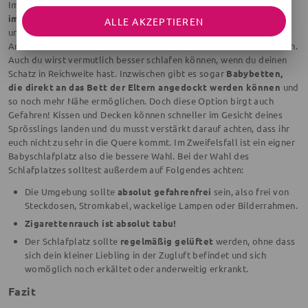
Im ersten Lebensjahr ist es selbstverständlich, dass das
Babybett
im Elternschlafzimmer
aufgebaut wird, damit der Nachwuchs in
ALLE AKZEPTIEREN
unmittelbarer Nähe ist. Deine kleine Maus wird sich durch eure
Anwesenheit sicher fühlen und kann somit besser zur Ruhe kommen.
Auch du wirst vermutlich besser schlafen können, wenn du deinen
Schatz in Reichweite hast. Inzwischen gibt es sogar
Babybetten,
die direkt an das Bett der Eltern angedockt werden können
und
so noch mehr Nähe ermöglichen. Doch diese Option birgt auch
Gefahren! Kissen und Decken können schneller im Gesicht deines
Sprösslings landen und du musst verstärkt darauf achten, dass ihr
euch nicht zu sehr in die Quere kommt. Im Zweifelsfall ist ein eigner
Babyschlafplatz also die bessere Wahl. Bei der Wahl des
Schlafplatzes solltest außerdem auf Folgendes achten:
Die Umgebung sollte
absolut gefahrenfrei
sein, also frei von
Steckdosen, Stromkabel, wackelige Lampen oder Bilderrahmen.
Zigarettenrauch ist absolut tabu!
Der Schlafplatz sollte
regelmäßig gelüftet
werden, ohne dass
sich dein kleiner Liebling in der Zugluft befindet und sich
womöglich noch erkältet oder anderweitig erkrankt.
Fazit