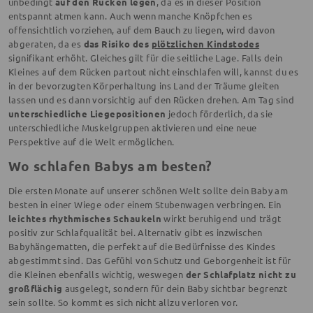
unbedingt
auf den Rücken legen
, da es in dieser Position
entspannt atmen kann. Auch wenn manche Knöpfchen es
offensichtlich vorziehen, auf dem Bauch zu liegen, wird davon
abgeraten, da es
das Risiko des
plötzlichen Kindstodes
signifikant erhöht. Gleiches gilt für die seitliche Lage. Falls dein
Kleines auf dem Rücken partout nicht einschlafen will, kannst du es
in der bevorzugten Körperhaltung ins Land der Träume gleiten
lassen und es dann vorsichtig auf den Rücken drehen. Am Tag sind
unterschiedliche Liegepositionen
jedoch förderlich, da sie
unterschiedliche Muskelgruppen aktivieren und eine neue
Perspektive auf die Welt ermöglichen.
Wo schlafen Babys am besten?
Die ersten Monate auf unserer schönen Welt sollte dein Baby am
besten in einer Wiege oder einem Stubenwagen verbringen. Ein
leichtes rhythmisches Schaukeln
wirkt beruhigend und trägt
positiv zur Schlafqualität bei. Alternativ gibt es inzwischen
Babyhängematten, die perfekt auf die Bedürfnisse des Kindes
abgestimmt sind. Das Gefühl von Schutz und Geborgenheit ist für
die Kleinen ebenfalls wichtig, weswegen
der Schlafplatz nicht zu
großflächig
ausgelegt, sondern für dein Baby sichtbar begrenzt
sein sollte. So kommt es sich nicht allzu verloren vor.