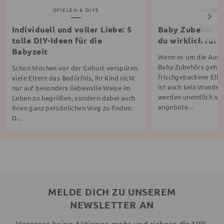
SPIELEN & DIYS
AUSSTA
Individuell und voller Liebe: 5
Baby Zubehör – 
tolle DIY-Ideen für die
du wirklich für 
Babyzeit
Wenn es um die Ausw
Baby Zubehörs geht, f
Schon Wochen vor der Geburt verspüren
frischgebackene Elte
viele Eltern das Bedürfnis, ihr Kind nicht
ist auch kein Wunder
nur auf besonders liebevolle Weise im
werden unendlich vi
Leben zu begrüßen, sondern dabei auch
angebote...
ihren ganz persönlichen Weg zu finden.
D...
MELDE DICH ZU UNSEREM
NEWSLETTER AN
Verpasse keine Aktionen mehr und sichere dir 10%