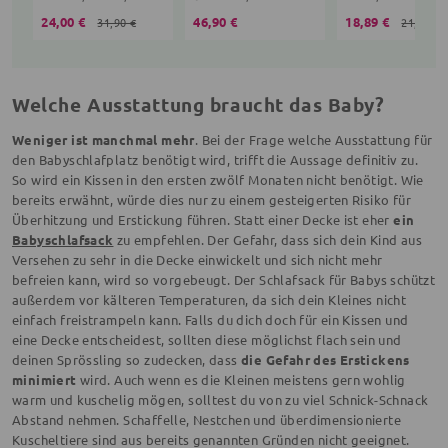
24,00 €
46,90 €
18,89 €
31,90 €
21,90 €
Welche Ausstattung braucht das Baby?
Weniger ist manchmal mehr
. Bei der Frage welche Ausstattung für
den Babyschlafplatz benötigt wird, trifft die Aussage definitiv zu.
So wird ein Kissen in den ersten zwölf Monaten nicht benötigt. Wie
bereits erwähnt, würde dies nur zu einem gesteigerten Risiko für
Überhitzung und Erstickung führen. Statt einer Decke ist eher
ein
Babyschlafsack
zu empfehlen. Der Gefahr, dass sich dein Kind aus
Versehen zu sehr in die Decke einwickelt und sich nicht mehr
befreien kann, wird so vorgebeugt. Der Schlafsack für Babys schützt
außerdem vor kälteren Temperaturen, da sich dein Kleines nicht
einfach freistrampeln kann. Falls du dich doch für ein Kissen und
eine Decke entscheidest, sollten diese möglichst flach sein und
deinen Sprössling so zudecken, dass
die Gefahr des Erstickens
minimiert
wird. Auch wenn es die Kleinen meistens gern wohlig
warm und kuschelig mögen, solltest du von zu viel Schnick-Schnack
Abstand nehmen. Schaffelle, Nestchen und überdimensionierte
Kuscheltiere sind aus bereits genannten Gründen nicht geeignet.