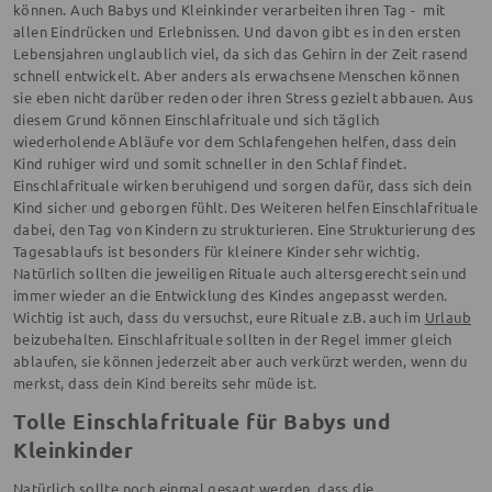
können. Auch Babys und Kleinkinder verarbeiten ihren Tag - mit
allen Eindrücken und Erlebnissen. Und davon gibt es in den ersten
Lebensjahren unglaublich viel, da sich das Gehirn in der Zeit rasend
schnell entwickelt. Aber anders als erwachsene Menschen können
sie eben nicht darüber reden oder ihren Stress gezielt abbauen. Aus
diesem Grund können Einschlafrituale und sich täglich
wiederholende Abläufe vor dem Schlafengehen helfen, dass dein
Kind ruhiger wird und somit schneller in den Schlaf findet.
Einschlafrituale wirken beruhigend und sorgen dafür, dass sich dein
Kind sicher und geborgen fühlt. Des Weiteren helfen Einschlafrituale
dabei, den Tag von Kindern zu strukturieren. Eine Strukturierung des
Tagesablaufs ist besonders für kleinere Kinder sehr wichtig.
Natürlich sollten die jeweiligen Rituale auch altersgerecht sein und
immer wieder an die Entwicklung des Kindes angepasst werden.
Wichtig ist auch, dass du versuchst, eure Rituale z.B. auch im
Urlaub
beizubehalten. Einschlafrituale sollten in der Regel immer gleich
ablaufen, sie können jederzeit aber auch verkürzt werden, wenn du
merkst, dass dein Kind bereits sehr müde ist.
Tolle Einschlafrituale für Babys und
Kleinkinder
Natürlich sollte noch einmal gesagt werden, dass die