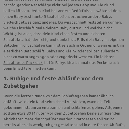
nachfolgenden Ratschläge nicht bei jedem Baby und Kleinkind
helfen können. Jedes Kind hat andere Bedürfnisse – während dem
einen Baby bestimmte Rituale helfen, brauchen andere Babys
vielleicht etwas ganz anderes. Du wirst schnell feststellen können,
welche Einschlafrituale deinem Baby guttun und welche nicht.
Wichtig ist auch, dass dein Kind einen festen und sicheren
Schlafplatz hat, der ruhig und dunkel ist. Falls dein Baby im eigenen
Bettchen nicht schlafen kann, ist es auch in Ordnung, wenn es mit im
elterlichen Bett schläft. Babys und Kleinkinder sollten außerdem
nicht zu warm angezogen oder zugedeckt werden. Ein leichter
Schlaf- oder Pucksack
ist für Babys ideal, zumal das Pucken auch
beim Einschlafen helfen kann.
1. Ruhige und feste Abläufe vor dem
Zubettgehen
Wenn die letzte Stunde vor dem Schlafengehen immer ähnlich
abläuft, wird dein Kind sehr schnell verstehen, wann die Zeit
gekommen ist, um zu entspannen und schlafen zu gehen. Allgemein
sollten etwa 30 Minuten vor dem Zubettgehen keine aufregenden
Aktivitäten mehr durchgeführt werden. Stattdessen solltet ihr
bereits alles ein wenig ruhiger gestalten und in eure festen Abläufe,