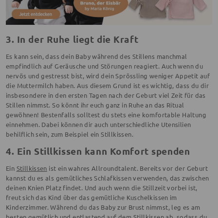
3. In der Ruhe liegt die Kraft
Es kann sein, dass dein Baby während des Stillens manchmal
empfindlich auf Geräusche und Störungen reagiert. Auch wenn du
nervös und gestresst bist, wird dein Sprössling weniger Appetit auf
die Muttermilch haben. Aus diesem Grund ist es wichtig, dass du dir
insbesondere in den ersten Tagen nach der Geburt viel Zeit für das
Stillen nimmst. So könnt ihr euch ganz in Ruhe an das Ritual
gewöhnen! Bestenfalls solltest du stets eine komfortable Haltung
einnehmen. Dabei können dir auch unterschiedliche Utensilien
behilflich sein, zum Beispiel ein Stillkissen.
4. Ein Stillkissen kann Komfort spenden
Ein
Stillkissen
ist ein wahres Allroundtalent. Bereits vor der Geburt
kannst du es als gemütliches Schlafkissen verwenden, das zwischen
deinen Knien Platz findet. Und auch wenn die Stillzeit vorbei ist,
freut sich das Kind über das gemütliche Kuschelkissen im
Kinderzimmer. Während du das Baby zur Brust nimmst, leg es am
besten gemütlich und entlastend auf dem Stillkissen ab, sodass du