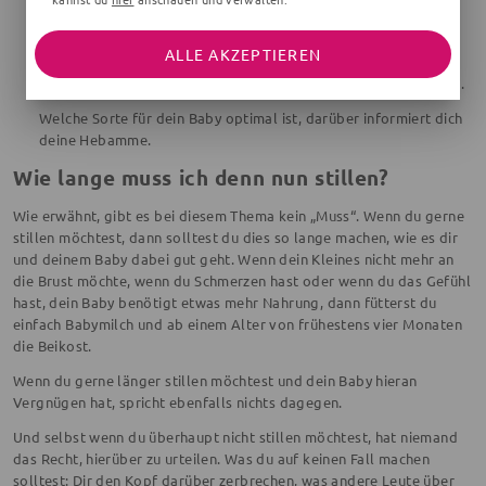
zurückgreifst.
Es gibt zudem Fälle, in denen Muttis nicht genug Milch
ALLE AKZEPTIEREN
produzieren oder in denen die Milch nicht nahrhaft genug ist.
Dann lohnt sich zumindest eine Zufütterung mit Säuglingsmilch.
Welche Sorte für dein Baby optimal ist, darüber informiert dich
deine Hebamme.
Wie lange muss ich denn nun stillen?
Wie erwähnt, gibt es bei diesem Thema kein „Muss“. Wenn du gerne
stillen möchtest, dann solltest du dies so lange machen, wie es dir
und deinem Baby dabei gut geht. Wenn dein Kleines nicht mehr an
die Brust möchte, wenn du Schmerzen hast oder wenn du das Gefühl
hast, dein Baby benötigt etwas mehr Nahrung, dann fütterst du
einfach Babymilch und ab einem Alter von frühestens vier Monaten
die Beikost.
Wenn du gerne länger stillen möchtest und dein Baby hieran
Vergnügen hat, spricht ebenfalls nichts dagegen.
Und selbst wenn du überhaupt nicht stillen möchtest, hat niemand
das Recht, hierüber zu urteilen. Was du auf keinen Fall machen
solltest: Dir den Kopf darüber zerbrechen, was andere Leute über