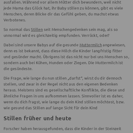
ausfallen. Während vor allem Mütter dich bewundern, weil nicht
jede Mama das Glück hat, ihr Baby stillen zu können, gibt es viele
Menschen, deren Blicke dir das Gefühl geben, du machst etwas
Verbotenes.
So normal das
Stillen
seit Menschengedenken sein mag, als so
unnormal wird es gleichzeitig empfunden. Verrückt, oder?
Dabei sind unsere Babys auf die gesunde
Muttermilch
angewiesen,
denn es ist bekannt, dass diese Milch die Kinder langfristig fitter
und gesünder macht. Übrigens ist das nicht nur bei uns Menschen so,
sondern auch bei Kühen, Hunden oder Ziegen. Die Muttermilch ist
die gesündeste.
Die Frage, wie lange du nun stillen „darfst“, wirst du dir dennoch
stellen, und zwar in der Regel nicht aus den eigenen Bedenken
heraus. Meistens sind es gesellschaftliche Konflikte, die diese und
ähnliche Fragen in uns aufkommen lassen. Sinnvoller ist es daher,
wenn du dich fragst, wie lange du dein Kind stillen möchtest, bzw.
wie gesund das Stillen auf lange Sicht für dein Kind
Stillen früher und heute
Forscher haben herausgefunden, dass die Kinder in der Steinzeit