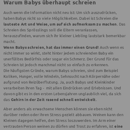
Warum Babys überhaupt schreien
Auch wenn die Information nicht neu ist: Um sich auszudrücken,
haben Babys nicht so viele Möglichkeiten. Dabei ist Schreien die
lauteste Art und Weise, um auf sich aufmerksam zu machen
. Das
Schreien des Sprösslings soll die Eltern veranlassen,
herauszufinden, warum sich ihr kleiner Liebling lautstark bemerkbar
macht.
Wenn Babys schreien, hat das immer einen Grund!
Auch wenn es
nicht immer so wirkt, steht hinter jedem schreienden Baby ein
unerfülltes Bedürfnis oder sogar ein Schmerz. Der Grund für das
Schreien ist jedoch manchmal nicht so einfach zu erkennen.
Die häufigsten Gründe, warum Babys schreien, sind zum Beispiel
Koliken, Hunger, volle Windeln, Sehnsucht nach Körpernähe oder
aufgrund von Reizüberflutung. Ja, auch Babys und Kleinkinder
verarbeiten ihren Tag - mit allen Eindrücken und Erlebnissen. Und
davon gibt es in den ersten Lebensjahren unglaublich viel, da sich
das
Gehirn in der Zeit rasend schnell entwickelt
.
Aber anders als erwachsene Menschen können sie eben nicht
darüber reden oder ihren Stress gezielt abbauen. Weinen kann den
Kleinen dagegen helfen, den Stress loszuwerden. Im Arm einer
vertrauten Person weinen zu dürfen und Trost zu erfahren, ist
eine