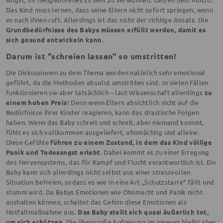
Das Kind muss lernen, dass seine Eltern nicht sofort springen, wenn
es nach ihnen ruft. Allerdings ist das nicht der richtige Ansatz. Die
Grundbedürfnisse des Babys müssen erfüllt werden, damit es
sich gesund entwickeln kann
.
Darum ist "schreien lassen" so umstritten!
Die Diskussionen zu dem Thema werden natürlich sehr emotional
geführt, da die Methoden absolut umstritten sind. In vielen Fällen
funktionieren sie aber tatsächlich – laut Wissenschaft allerdings
zu
einem hohen Preis
! Denn wenn Eltern absichtlich nicht auf die
Bedürfnisse ihrer Kinder reagieren, kann das drastische Folgen
haben. Wenn das Baby schreit und schreit, aber niemand kommt,
fühlt es sich vollkommen ausgeliefert, ohnmächtig und alleine.
Diese Gefühle
führen zu einem Zustand, in dem das Kind völlige
Panik und Todesangst erlebt
. Dabei kommt es zu einer Erregung
des Nervensystems, das für Kampf und Flucht verantwortlich ist. Ein
Baby kann sich allerdings nicht selbst aus einer stressvollen
Situation befreien, sodass es wie in eine Art „Schutzstarre“ fällt und
stumm wird. Da Babys Emotionen wie Ohnmacht und Panik nicht
aushalten können, schaltet das Gehirn diese Emotionen als
Notfallmaßnahme aus.
Das Baby stellt sich quasi äußerlich tot,
um sich schützen.
Die übergroße Aufregung im Inneren bleibt aber