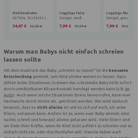
Holzbausteine
Leggings Fairy
Leggings Skater
60 Teile, 32x32x32 cm, 5+ Monate, bunt
Gerippt, weiß
Gerippt, grau
24,67 €
7,99 €
7,99 €
32,90 €
19,99 €
19,99 €
Warum man Babys nicht einfach schreien
lassen sollte
Mit dem Ausdruck das Baby „schreien zu lassen“ ist die
bewusste
Entscheidung
gemeint, sein Kind alleine weinen zu lassen. Dazu
zählen keine Situationen, in denen das schreiende Baby nicht sofort
durch unmittelbaren Körperkontakt beruhigt werden kann (z.B.
im
Auto
). Auch wenn solche Situationen Stress hervorrufen, kann euer
Nachwuchs durch Worte etc. getröstet werden. Ihm wird dadurch
bewusst, dass es
nicht alleine
ist und es sich auf euch, als seine
Eltern, verlassen kann. Anders ist es, wenn euer Baby abends oder
nachts schreit und bewusst alleine gelassen wird. Viele Eltern sind
am Ende ihrer Kräfte, wenn ihr Kind nicht aufhört zu schreien und es
einfach nicht ein- oder durchschlafen will. Manche haben auch
Angst, ihr Neugeborenes zu sehr zu verwöhnen. Getreu dem Motto: