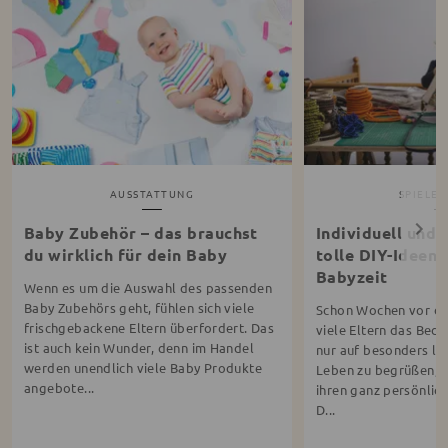
AUSSTATTUNG
SPIELEN
Baby Zubehör – das brauchst
Individuell und v
du wirklich für dein Baby
tolle DIY-Ideen 
Babyzeit
Wenn es um die Auswahl des passenden
Baby Zubehörs geht, fühlen sich viele
Schon Wochen vor de
frischgebackene Eltern überfordert. Das
viele Eltern das Bedür
ist auch kein Wunder, denn im Handel
nur auf besonders li
werden unendlich viele Baby Produkte
Leben zu begrüßen, 
angebote...
ihren ganz persönlic
D...