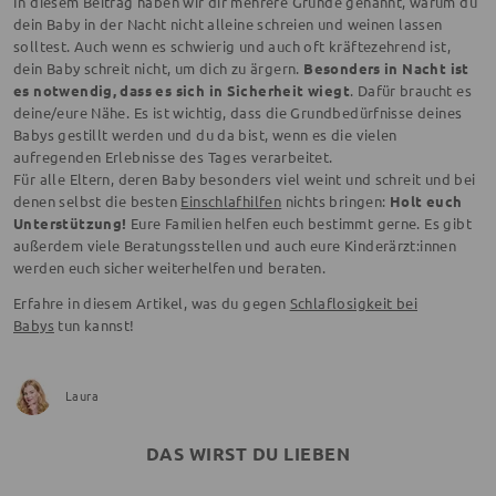
In diesem Beitrag haben wir dir mehrere Gründe genannt, warum du
dein Baby in der Nacht nicht alleine schreien und weinen lassen
solltest. Auch wenn es schwierig und auch oft kräftezehrend ist,
dein Baby schreit nicht, um dich zu ärgern.
Besonders in Nacht ist
es notwendig, dass es sich in Sicherheit wiegt
. Dafür braucht es
deine/eure Nähe. Es ist wichtig, dass die Grundbedürfnisse deines
Babys gestillt werden und du da bist, wenn es die vielen
aufregenden Erlebnisse des Tages verarbeitet.
Für alle Eltern, deren Baby besonders viel weint und schreit und bei
denen selbst die besten
Einschlafhilfen
nichts bringen:
Holt euch
Unterstützung!
Eure Familien helfen euch bestimmt gerne. Es gibt
außerdem viele Beratungsstellen und auch eure Kinderärzt:innen
werden euch sicher weiterhelfen und beraten.
Erfahre in diesem Artikel, was du gegen
Schlaflosigkeit bei
Babys
tun kannst!
Laura
DAS WIRST DU LIEBEN