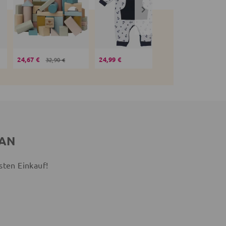
24,67 €
24,99 €
19,99 €
32,90 €
 AN
sten Einkauf!