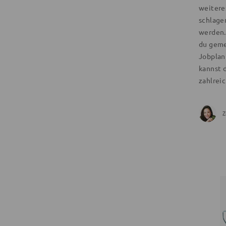
weitere
schlagen
werden.
du geme
Jobplan
kannst d
zahlrei
Z