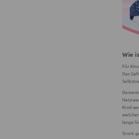
Wie i
Für Kind
Das Gef
Selbstv
Dementsp
Netzwer
Kind wei
welcher 
lange S
Streit 