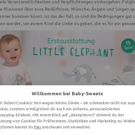
iele Verantwortlichkeiten und Verpflichtungen einhergehen. Folglich
e Illusionen über eure Bedürfnisse, Wünsche, Ängste und Sorgen spr
enner kommen könnt. Ist das der Fall, so sind die Bedingungen gut u
ben werdet, um eurem Kind die Liebe zu geben, die es für ein gesu
Willkommen bei Baby-Sweets
ir lieben Cookies! Von wegen kleine Sünde – sie schmecken nicht nur sup
ecker, sondern ermöglichen dir auch ein sicheres, personalisiertes
hopping-Erlebnis. Mit einem Klick auf „Akzeptieren“ stimmst du der
utzung von Cookies für Präferenzen, Statistiken und Marketing zu. Weite
ieht dein Zeitmanagement aus?
ptionen kannst du
hier
anschauen und verwalten.