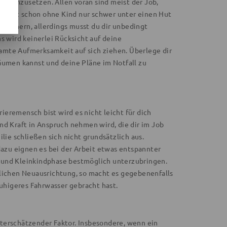
Tat umzusetzen. Allen voran sind meist der Job,
die oft schon ohne Kind nur schwer unter einen Hut
eichern, allerdings musst du dir unbedingt
s wird keinerlei Rücksicht auf deine
amte Aufmerksamkeit auf sich ziehen. Überlege dir
räumen kannst und deine Pläne im Notfall zu
rieremensch bist wird es nicht leicht für dich
nd Kraft in Anspruch nehmen wird, die dir im Job
lie schließen sich nicht grundsätzlich aus.
dazu eignen es bei der Arbeit etwas entspannter
 und Kleinkindphase bestmöglich unterzubringen.
flichen Neuausrichtung, so macht es gegebenenfalls
ruhigeres Fahrwasser gebracht hast.
unterschätzender Faktor. Insbesondere, wenn ein