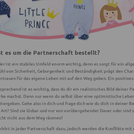
st es um die Partnerschaft bestellt?
er ist ein stabiles Umfeld enorm wichtig, denn es sorgt für ein al
ühl von Sicherheit, Geborgenheit und Beständigkeit prägt den Chara
ertrauen für das eigene Leben mit auf den Weg geben. Ein positive
rechend ist es wichtig, dass du dir ein realistisches Bild deiner 
ke machst. Denn nur wenn du selbst über eine optimistische Lebens
tergeben. Gehe also in dich und frage dich wie du dich in deiner Bez
Art? Sind sie lösbar und nur von vorübergehender Dauer oder sind s
icht nicht aus dem Weg räumen?
gehört in jeder Partnerschaft dazu, jedoch werden die Konflikte mi