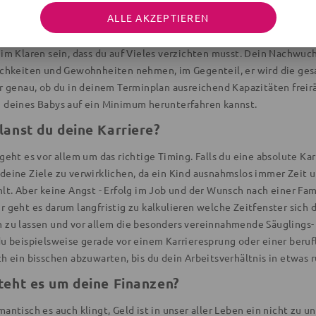
en Absichten sind nutzlos, wenn du keine Zeit hast sie auch in die 
ALLE AKZEPTIEREN
re Verpflichtungen, Freunde und Hobbys die Eckpfeiler des Alltags, 
mmen sind und Kompromisse erfordern. Ein Kind wird dein Leben ber
im Klaren sein, dass du auf Vieles verzichten musst. Dein Nachwuch
ichkeiten und Gewohnheiten nehmen, im Gegenteil, er wird die ges
hr genau, ob du in deinem Terminplan ausreichend Kapazitäten frei
 deines Babys auf ein Minimum herunterfahren kannst.
lanst du deine Karriere?
geht es vor allem um das richtige Timing. Falls du eine absolute Kar
deine Ziele zu verwirklichen, da ein Kind ausnahmslos immer Zeit u
lt. Aber keine Angst - Erfolg im Job und der Wunsch nach einer Fami
r geht es darum langfristig zu kalkulieren welche Zeitfenster sich 
 zu lassen und vor allem die besonders vereinnahmende Säuglings-
du beispielsweise gerade vor einem Karrieresprung oder einer beru
ch ein bisschen abzuwarten, bis du dein Arbeitsverhältnis in etwas 
teht es um deine Finanzen?
antisch es auch klingt, Geld ist in unser aller Leben ein nicht zu 