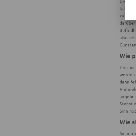
Die best
familiä
zu beko
darüber 
Befindl
also se
Gunsten
Wie p
Hierbei 
werden 
dann feh
Vielmeh
angehen
Stehst 
Sinn no
Wie s
So unrom