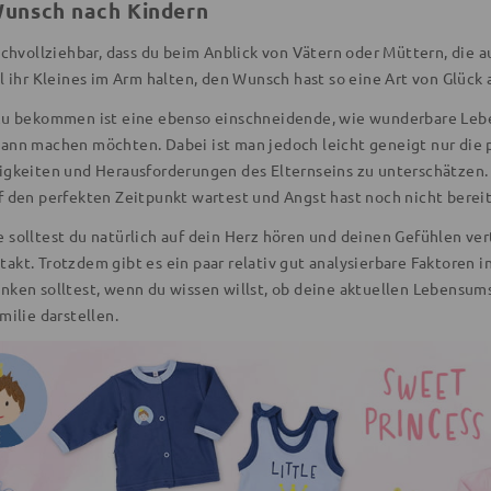
unsch nach Kindern
nachvollziehbar, dass du beim Anblick von Vätern oder Müttern, die 
ll ihr Kleines im Arm halten, den Wunsch hast so eine Art von Glück
zu bekommen ist eine ebenso einschneidende, wie wunderbare Leben
ann machen möchten. Dabei ist man jedoch leicht geneigt nur die 
igkeiten und Herausforderungen des Elternseins zu unterschätzen.
f den perfekten Zeitpunkt wartest und Angst hast noch nicht bereit
 solltest du natürlich auf dein Herz hören und deinen Gefühlen ver
akt. Trotzdem gibt es ein paar relativ gut analysierbare Faktoren i
nken solltest, wenn du wissen willst, ob deine aktuellen Lebensum
milie darstellen.