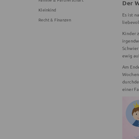
Der W
Kleinkind
Es ist 
Recht & Finanzen
liebevo
Kinder 
irgendw
Schwier
ewig au
Am Ende
Wochent
durchde
einer Fa