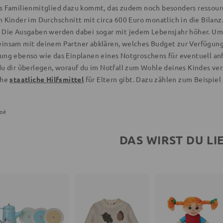
s Familienmitglied dazu kommt, das zudem noch besonders ressourc
 Kinder im Durchschnitt mit circa 600 Euro monatlich in die Bilanz. 
 Die Ausgaben werden dabei sogar mit jedem Lebensjahr höher. Um ni
insam mit deinem Partner abklären, welches Budget zur Verfügung 
ung ebenso wie das Einplanen eines Notgroschens für eventuell a
u dir überlegen, worauf du im Notfall zum Wohle deines Kindes verz
che
staatliche Hilfsmittel
für Eltern gibt. Dazu zählen zum Beispiel
oé
DAS WIRST DU LI