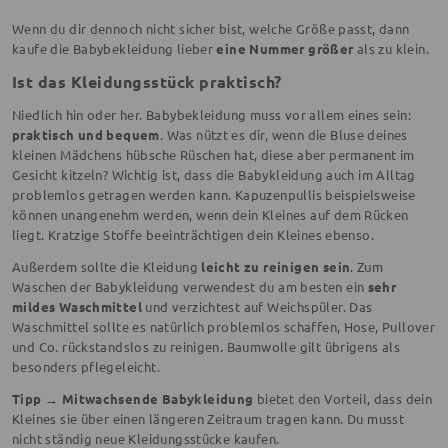
Wenn du dir dennoch nicht sicher bist, welche Größe passt, dann
kaufe die Babybekleidung lieber
eine Nummer größer
als zu klein.
Ist das Kleidungsstück praktisch?
Niedlich hin oder her. Babybekleidung muss vor allem eines sein:
praktisch und bequem
. Was nützt es dir, wenn die Bluse deines
kleinen Mädchens hübsche Rüschen hat, diese aber permanent im
Gesicht kitzeln? Wichtig ist, dass die Babykleidung auch im Alltag
problemlos getragen werden kann. Kapuzenpullis beispielsweise
können unangenehm werden, wenn dein Kleines auf dem Rücken
liegt. Kratzige Stoffe beeinträchtigen dein Kleines ebenso.
Außerdem sollte die Kleidung
leicht zu reinigen sein
. Zum
Waschen der Babykleidung verwendest du am besten ein
sehr
mildes Waschmittel
und verzichtest auf Weichspüler. Das
Waschmittel sollte es natürlich problemlos schaffen, Hose, Pullover
und Co. rückstandslos zu reinigen. Baumwolle gilt übrigens als
besonders pflegeleicht.
Tipp →
Mitwachsende Babykleidung
bietet den Vorteil, dass dein
Kleines sie über einen längeren Zeitraum tragen kann. Du musst
nicht ständig neue Kleidungsstücke kaufen.