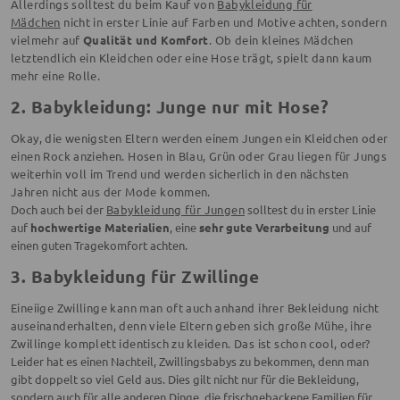
Allerdings solltest du beim Kauf von
Babykleidung für
Mädchen
nicht in erster Linie auf Farben und Motive achten, sondern
vielmehr auf
Qualität und Komfort
. Ob dein kleines Mädchen
letztendlich ein Kleidchen oder eine Hose trägt, spielt dann kaum
mehr eine Rolle.
2. Babykleidung: Junge nur mit Hose?
Okay, die wenigsten Eltern werden einem Jungen ein Kleidchen oder
einen Rock anziehen. Hosen in Blau, Grün oder Grau liegen für Jungs
weiterhin voll im Trend und werden sicherlich in den nächsten
Jahren nicht aus der Mode kommen.
Doch auch bei der
Babykleidung für Jungen
solltest du in erster Linie
auf
hochwertige Materialien
, eine
sehr gute Verarbeitung
und auf
einen guten Tragekomfort achten.
3. Babykleidung für Zwillinge
Eineiige Zwillinge kann man oft auch anhand ihrer Bekleidung nicht
auseinanderhalten, denn viele Eltern geben sich große Mühe, ihre
Zwillinge komplett identisch zu kleiden. Das ist schon cool, oder?
Leider hat es einen Nachteil, Zwillingsbabys zu bekommen, denn man
gibt doppelt so viel Geld aus. Dies gilt nicht nur für die Bekleidung,
sondern auch für alle anderen Dinge, die frischgebackene Familien für