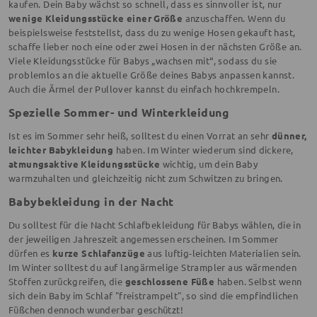
kaufen. Dein Baby wächst so schnell, dass es sinnvoller ist, nur
wenige Kleidungsstücke einer Größe
anzuschaffen. Wenn du
beispielsweise feststellst, dass du zu wenige Hosen gekauft hast,
schaffe lieber noch eine oder zwei Hosen in der nächsten Größe an.
Viele Kleidungsstücke für Babys „wachsen mit“, sodass du sie
problemlos an die aktuelle Größe deines Babys anpassen kannst.
Auch die Ärmel der Pullover kannst du einfach hochkrempeln.
Spezielle Sommer- und Winterkleidung
Ist es im Sommer sehr heiß, solltest du einen Vorrat an sehr
dünner,
leichter Babykleidung
haben. Im Winter wiederum sind dickere,
atmungsaktive Kleidungsstücke
wichtig, um dein Baby
warmzuhalten und gleichzeitig nicht zum Schwitzen zu bringen.
Babybekleidung in der Nacht
Du solltest für die Nacht Schlafbekleidung für Babys wählen, die in
der jeweiligen Jahreszeit angemessen erscheinen. Im Sommer
dürfen es
kurze Schlafanzüge
aus luftig-leichten Materialien sein.
Im Winter solltest du auf langärmelige Strampler aus wärmenden
Stoffen zurückgreifen, die
geschlossene Füße
haben. Selbst wenn
sich dein Baby im Schlaf "freistrampelt", so sind die empfindlichen
Füßchen dennoch wunderbar geschützt!