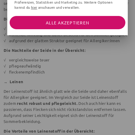
Präferenzen, Statistiken und Marketing zu. Weitere Optionen
selten vollständig entfernt werden können. Seide eignet sich daher
kannst du
hier
anschauen und verwalten.
beispielsweise nicht für Baby-Unterwäsche.
Die Vorteile der Seide in der Übersicht:
ALLE AKZEPTIEREN
√ Naturmaterial
√ kühlende Wirkung und daher bestens für den Sommer geeignet
√ aufgrund der glatten Struktur geeignet für Allergiker:innen
Die Nachteile der Seide in der Übersicht:
√ vergleichsweise teuer
√ pflegeaufwändig
√ fleckenempfindlich
→
Leinen
Der Leinenstoff ist ähnlich glatt wie die Seide und daher ebenfalls
für Allergiker geeignet. Im Vergleich zur Seide ist Leinenstoff
zudem
recht robust und pflegeleicht.
Doch auch hier kann es
passieren, dass Flecken sich nicht rückstandslos entfernen lassen.
Aufgrund seiner Leichtigkeit eignet sich der Leinenstoff für
Sommerbekleidung.
Die Vorteile von Leinenstoff in der Übersicht: