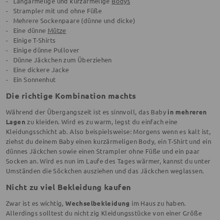
-
Langärmelige und kurzärmelige
Bodys
- Strampler mit und ohne Füße
- Mehrere Sockenpaare (dünne und dicke)
- Eine dünne
Mütze
- Einige T-Shirts
- Einige dünne Pullover
- Dünne Jäckchen zum Überziehen
- Eine dickere Jacke
- Ein Sonnenhut
Die richtige Kombination machts
Während der Übergangszeit ist es sinnvoll, das Baby
in mehreren
Lagen
zu kleiden. Wird es zu warm, legst du einfach eine
Kleidungsschicht ab. Also beispielsweise: Morgens wenn es kalt ist,
ziehst du deinem Baby einen kurzärmeligen Body, ein T-Shirt und ein
dünnes Jäckchen sowie einen Strampler ohne Füße und ein paar
Socken an. Wird es nun im Laufe des Tages wärmer, kannst du unter
Umständen die Söckchen ausziehen und das Jäckchen weglassen.
Nicht zu viel Bekleidung kaufen
Zwar ist es wichtig,
Wechselbekleidung
im Haus zu haben.
Allerdings solltest du nicht zig Kleidungsstücke von einer Größe