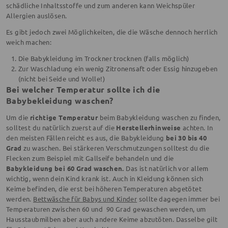
schädliche Inhaltsstoffe und zum anderen kann Weichspüler
Allergien auslösen.
Es gibt jedoch zwei Möglichkeiten, die die Wäsche dennoch herrlich
weich machen:
Die Babykleidung im Trockner trocknen (falls möglich)
Zur Waschladung ein wenig Zitronensaft oder Essig hinzugeben
(nicht bei Seide und Wolle!)
Bei welcher Temperatur sollte ich die
Babybekleidung waschen?
Um die
richtige Temperatur
beim Babykleidung waschen zu finden,
solltest du natürlich zuerst auf die
Herstellerhinweise
achten. In
den meisten Fällen reicht es aus, die Babykleidung
bei 30 bis 40
Grad
zu waschen. Bei stärkeren Verschmutzungen solltest du die
Flecken zum Beispiel mit Gallseife behandeln und die
Babykleidung bei 60 Grad waschen.
Das ist natürlich vor allem
wichtig, wenn dein Kind krank ist. Auch in Kleidung können sich
Keime befinden, die erst bei höheren Temperaturen abgetötet
werden.
Bettwäsche für Babys und Kinder
sollte dagegen immer bei
Temperaturen zwischen 60 und 90 Grad gewaschen werden, um
Hausstaubmilben aber auch andere Keime abzutöten. Dasselbe gilt