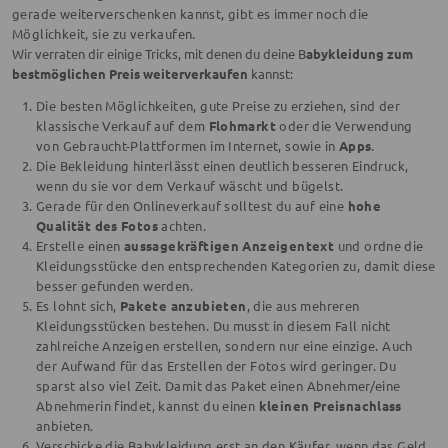
gerade weiterverschenken kannst, gibt es immer noch die
Möglichkeit, sie zu verkaufen.
Wir verraten dir einige Tricks, mit denen du deine B
abykleidung zum
bestmöglichen Preis weiterverkaufen
kannst:
Die besten Möglichkeiten, gute Preise zu erziehen, sind der
klassische Verkauf auf dem
Flohmarkt
oder die Verwendung
von Gebraucht-Plattformen im Internet, sowie in
Apps
.
Die Bekleidung hinterlässt einen deutlich besseren Eindruck,
wenn du sie vor dem Verkauf wäscht und bügelst.
Gerade für den Onlineverkauf solltest du auf eine
hohe
Qualität des Fotos
achten.
Erstelle einen
aussagekräftigen Anzeigentext
und ordne die
Kleidungsstücke den entsprechenden Kategorien zu, damit diese
besser gefunden werden.
Es lohnt sich,
Pakete anzubieten
, die aus mehreren
Kleidungsstücken bestehen. Du musst in diesem Fall nicht
zahlreiche Anzeigen erstellen, sondern nur eine einzige. Auch
der Aufwand für das Erstellen der Fotos wird geringer. Du
sparst also viel Zeit. Damit das Paket einen Abnehmer/eine
Abnehmerin findet, kannst du einen
kleinen Preisnachlass
anbieten.
Verschicke die Babykleidung erst an den Käufer, wenn das Geld