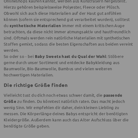
Onlineshops kaufen kannst, werden aus Kunstfasern hergestellt.
Hierzu gehören beispielsweise Polyester, Fleece oder Plüsch.
Obwohl sich auch diese Materialien auf der Haut gut anfühlen
können (sofern sie entsprechend gut verarbeitet wurden), solltest
du
synthetische Materialien
immer mit einem kritischen Auge
betrachten, da diese nicht immer atmungsaktiv und hautfreundlich
sind. Oftmals werden rein natürliche Materialien mit synthetischen
Stoffen gemixt, sodass die besten Eigenschaften aus beiden vereint
werden.
So oder so - bei
Baby Sweets hast du Qual der Wahl
: Stöbere
gerne durch unser Sortiment und entdecke Babykleidung aus
Baumwolle, Bio-Baumwolle, Bambus
und vielen weiteren
hochwertigen Materialien.
Die richtige Größe finden
Vielleicht tust du dich noch etwas schwer damit, die
passende
Größe
zu finden. Du könntest natürlich raten. Das macht jedoch
wenig Sinn. Wir empfehlen dir daher, dein kleinen Liebling zu
messen. Die Körperlänge deines Babys entspricht der benötigten
Kleidergröße. Außerdem kann auch das Alter Aufschluss über die
benötigte Größe geben.