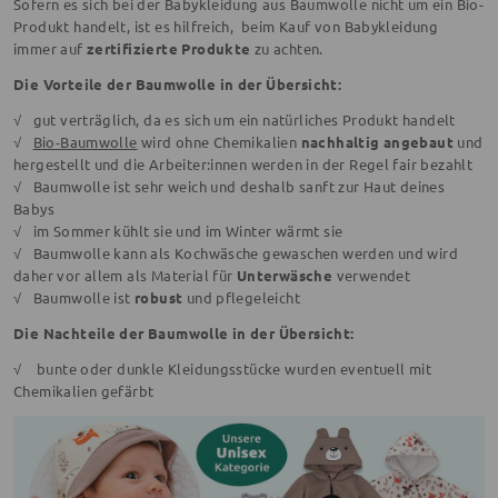
Sofern es sich bei der Babykleidung aus Baumwolle nicht um ein Bio-
Produkt handelt, ist es hilfreich, beim Kauf von Babykleidung
immer auf
zertifizierte Produkte
zu achten.
Die Vorteile der Baumwolle in der Übersicht:
√ gut verträglich, da es sich um ein natürliches Produkt handelt
√
Bio-Baumwolle
wird ohne Chemikalien
nachhaltig angebaut
und
hergestellt und die Arbeiter:innen werden in der Regel fair bezahlt
√ Baumwolle ist sehr weich und deshalb sanft zur Haut deines
Babys
√ im Sommer kühlt sie und im Winter wärmt sie
√ Baumwolle kann als Kochwäsche gewaschen werden und wird
daher vor allem als Material für
Unterwäsche
verwendet
√ Baumwolle ist
robust
und pflegeleicht
Die Nachteile der Baumwolle in der Übersicht:
√ bunte oder dunkle Kleidungsstücke wurden eventuell mit
Chemikalien gefärbt