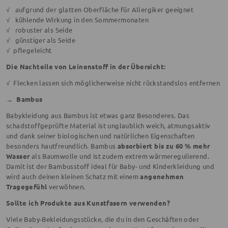
√ aufgrund der glatten Oberfläche für Allergiker geeignet
√ kühlende Wirkung in den Sommermonaten
√ robuster als Seide
√ günstiger als Seide
√ pflegeleicht
Die Nachteile von Leinenstoff in der Übersicht:
√ Flecken lassen sich möglicherweise nicht rückstandslos entfernen
→
Bambus
Babykleidung aus Bambus ist etwas ganz Besonderes. Das
schadstoffgeprüfte Material ist unglaublich weich, atmungsaktiv
und dank seiner biologischen und natürlichen Eigenschaften
besonders hautfreundlich. Bambus
absorbiert bis zu 60 % mehr
Wasser
als Baumwolle und ist zudem extrem wärmeregulierend.
Damit ist der Bambusstoff ideal für Baby- und Kinderkleidung und
wird auch deinen kleinen Schatz mit einem
angenehmen
Tragegefühl
verwöhnen.
Sollte ich Produkte aus Kunstfasern verwenden?
Viele Baby-Bekleidungsstücke, die du in den Geschäften oder