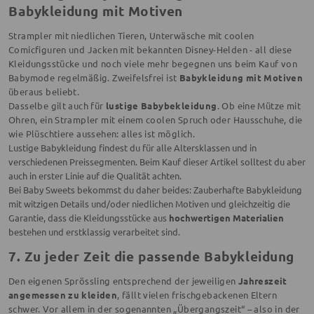
Babykleidung mit Motiven
Strampler mit niedlichen Tieren, Unterwäsche mit coolen
Comicfiguren und Jacken mit bekannten Disney-Helden - all diese
Kleidungsstücke und noch viele mehr begegnen uns beim Kauf von
Babymode regelmäßig. Zweifelsfrei ist
Babykleidung mit Motiven
überaus beliebt.
Dasselbe gilt auch für
lustige Babybekleidung
. Ob eine Mütze mit
Ohren, ein Strampler mit einem coolen Spruch oder Hausschuhe, die
wie Plüschtiere aussehen: alles ist möglich.
Lustige Babykleidung findest du für alle Altersklassen und in
verschiedenen Preissegmenten. Beim Kauf dieser Artikel solltest du aber
auch in erster Linie auf die Qualität achten.
Bei Baby Sweets bekommst du daher beides: Zauberhafte Babykleidung
mit witzigen Details und/oder niedlichen Motiven und gleichzeitig die
Garantie, dass die Kleidungsstücke aus
hochwertigen Materialien
bestehen und erstklassig verarbeitet sind.
7. Zu jeder Zeit die passende Babykleidung
Den eigenen Sprössling entsprechend der jeweiligen
Jahreszeit
angemessen zu kleiden
, fällt vielen frischgebackenen Eltern
schwer. Vor allem in der sogenannten „Übergangszeit“ – also in der