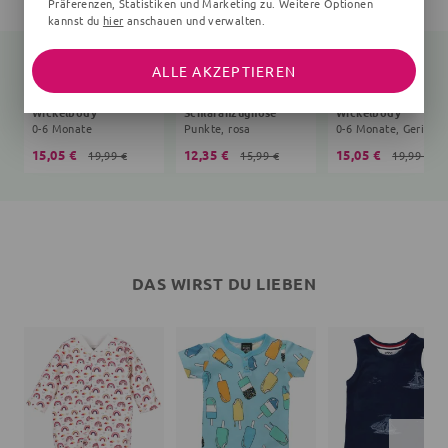
Präferenzen, Statistiken und Marketing zu. Weitere Optionen
kannst du
hier
anschauen und verwalten.
ALLE AKZEPTIEREN
Wickelbody
Schlafanzughose
Wickelbody
0-6 Monate
Punkte, rosa
15,05 €
12,35 €
15,05 €
19,99 €
15,99 €
19,99 €
DAS WIRST DU LIEBEN