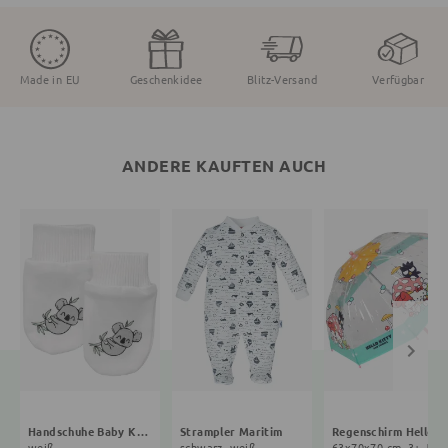
Made in EU
Geschenkidee
Blitz-Versand
Verfügbar
ANDERE KAUFTEN AUCH
Handschuhe Baby Koala
Strampler Maritim
Regenschirm Hello Ki
weiß
schwarz, weiß
63x70x70 cm, 3+ J