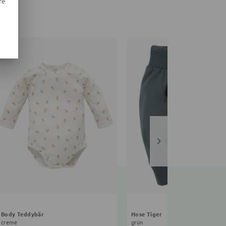
re
Body Teddybär
Hose Tiger
creme
grün