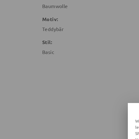
Baumwolle
Motiv:
Teddybär
Stil:
Basic
W
l
S