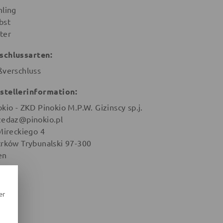
hling
bst
ter
schlussarten:
ßverschluss
stellerinformation:
okio - ZKD Pinokio M.P.W. Gizinscy sp.j.
zedaz@pinokio.pl
 Mireckiego 4
trków Trybunalski 97-300
en
er