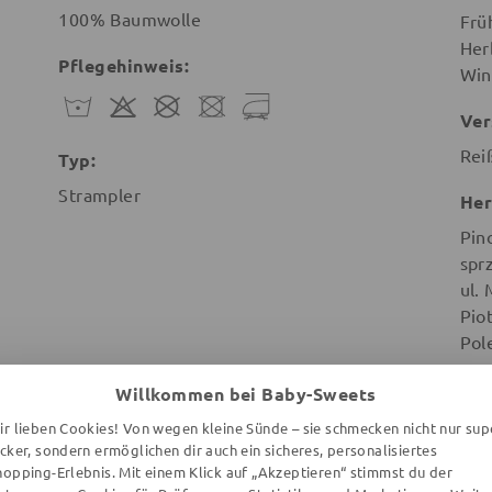
100% Baumwolle
Frü
Her
Pflegehinweis:
Win
Ver
Rei
Typ:
Strampler
Her
Pin
spr
ul.
Pio
Pol
Willkommen bei Baby-Sweets
ir lieben Cookies! Von wegen kleine Sünde – sie schmecken nicht nur sup
ecker, sondern ermöglichen dir auch ein sicheres, personalisiertes
hopping-Erlebnis. Mit einem Klick auf „Akzeptieren“ stimmst du der