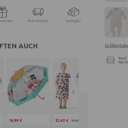
henkidee
Blitz-Versand
Verfügbar
FTEN AUCH
Größentabe
Kauf 
Rech
16,90 €
22,42 €
29,99 €
29,90 €