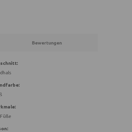
Bewertungen
schnitt:
dhals
ndfarbe:
ß
kmale:
 Füße
son: