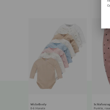
N
O
Wickelbody
Schlafanzu
0-6 Monate
Punkte, ros