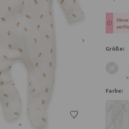
Dieser
verfü
Größe:
56
0
Farbe: