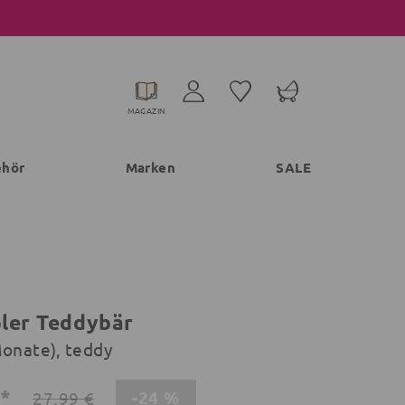
MAGAZIN
ehör
Marken
SALE
ler Teddybär
Monate), teddy
€*
-24 %
27,99 €