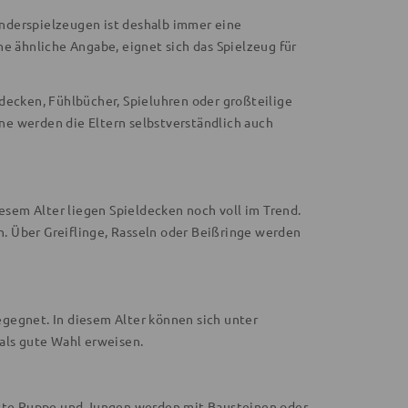
nderspielzeugen ist deshalb immer eine
ne ähnliche Angabe, eignet sich das Spielzeug für
decken, Fühlbücher, Spieluhren oder großteilige
ne werden die Eltern selbstverständlich auch
iesem Alter liegen Spieldecken noch voll im Trend.
. Über Greiflinge, Rasseln oder Beißringe werden
gegnet. In diesem Alter können sich unter
als gute Wahl erweisen.
ste Puppe und Jungen werden mit Bausteinen oder