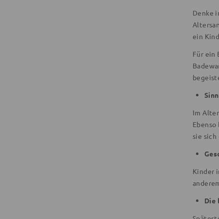
Denke i
Altersa
ein Kin
Für ein
Badewan
begeist
Sinn
Im Alter
Ebenso 
sie sich
Ges
Kinder 
anderem
Die 
Spätest