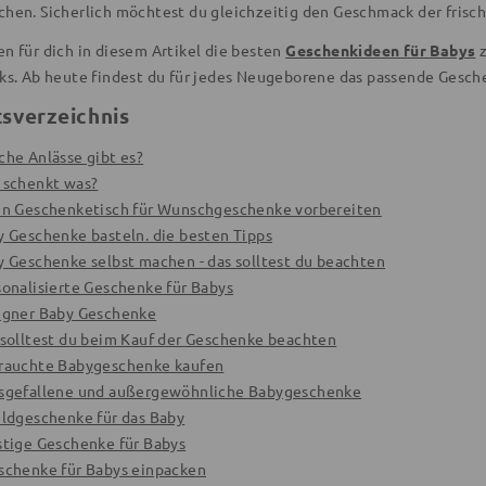
chen. Sicherlich möchtest du gleichzeitig den Geschmack der frisc
n für dich in diesem Artikel die besten
Geschenkideen für Babys
z
cks. Ab heute findest du für jedes Neugeborene das passende Gesche
tsverzeichnis
che Anlässe gibt es?
r schenkt was?
nen Geschenketisch für Wunschgeschenke vorbereiten
by Geschenke basteln. die besten Tipps
by Geschenke selbst machen - das solltest du beachten
sonalisierte Geschenke für Babys
signer Baby Geschenke
s solltest du beim Kauf der Geschenke beachten
brauchte Babygeschenke kaufen
usgefallene und außergewöhnliche Babygeschenke
eldgeschenke für das Baby
ustige Geschenke für Babys
eschenke für Babys einpacken