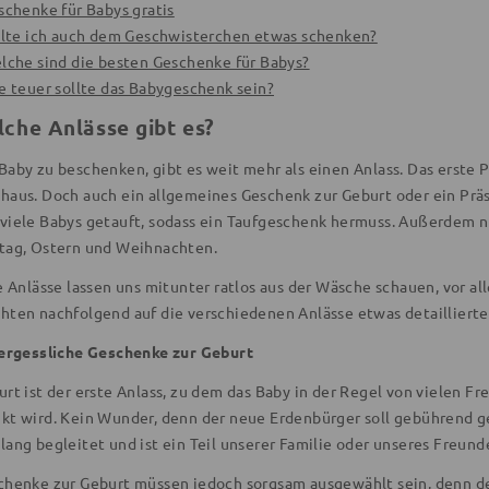
schenke für Babys gratis
ollte ich auch dem Geschwisterchen etwas schenken?
elche sind die besten Geschenke für Babys?
ie teuer sollte das Babygeschenk sein?
che Anlässe gibt es?
Baby zu beschenken, gibt es weit mehr als einen Anlass. Das erste 
haus. Doch auch ein allgemeines Geschenk zur Geburt oder ein Präs
viele Babys getauft, sodass ein Taufgeschenk hermuss. Außerdem ni
tag, Ostern und Weihnachten.
e Anlässe lassen uns mitunter ratlos aus der Wäsche schauen, vor a
hten nachfolgend auf die verschiedenen Anlässe etwas detaillierte
rgessliche Geschenke zur Geburt
urt ist der erste Anlass, zu dem das Baby in der Regel von vielen 
kt wird. Kein Wunder, denn der neue Erdenbürger soll gebührend ge
lang begleitet und ist ein Teil unserer Familie oder unseres Freun
chenke zur Geburt
müssen jedoch sorgsam ausgewählt sein, denn der 