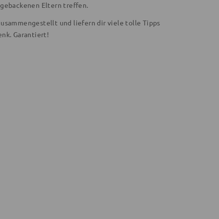
hgebackenen Eltern treffen.
usammengestellt und liefern dir viele tolle Tipps
nk. Garantiert!