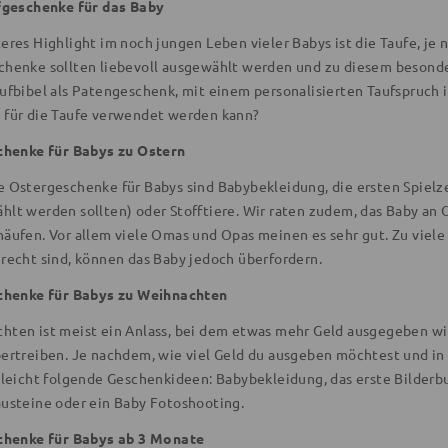
geschenke für das Baby
eres Highlight im noch jungen Leben vieler Babys ist die Taufe, je n
chenke sollten liebevoll ausgewählt werden und zu diesem besonde
aufbibel als Patengeschenk, mit einem personalisierten Taufspruch
 für die Taufe verwendet werden kann?
henke für Babys zu Ostern
e Ostergeschenke für Babys sind Babybekleidung, die ersten Spielz
hlt werden sollten) oder Stofftiere. Wir raten zudem, das Baby an
häufen. Vor allem viele Omas und Opas meinen es sehr gut. Zu viele 
erecht sind, können das Baby jedoch überfordern.
chenke für Babys zu Weihnachten
hten ist meist ein Anlass, bei dem etwas mehr Geld ausgegeben wi
bertreiben. Je nachdem, wie viel Geld du ausgeben möchtest und in
elleicht folgende Geschenkideen: Babybekleidung, das erste Bilderbu
austeine oder ein Baby Fotoshooting.
chenke für Babys ab 3 Monate