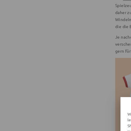
Spielze
daher z
Windeln
die die
Je nach
verschen
gern fü
W
l
S