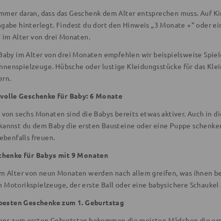
mmer daran, dass das Geschenk dem Alter entsprechen muss. Auf Ki
ngabe hinterlegt. Findest du dort den Hinweis „3 Monate +“ oder ei
d im Alter von drei Monaten.
 Baby im Alter von drei Monaten empfehlen wir beispielsweise Spiel
nenspielzeuge. Hübsche oder lustige Kleidungsstücke für das Klei
ern.
volle Geschenke für Baby: 6 Monate
 von sechs Monaten sind die Babys bereits etwas aktiver. Auch in d
kannst du dem Baby die ersten Bausteine oder eine Puppe schenken
 ebenfalls freuen.
chenke für Babys mit 9 Monaten
im Alter von neun Monaten werden nach allem greifen, was ihnen be
 Motorikspielzeuge, der erste Ball oder eine babysichere Schaukel 
besten Geschenke zum 1. Geburtstag
ens zum ersten Geburtstag bekommen die meisten Mädchen die er