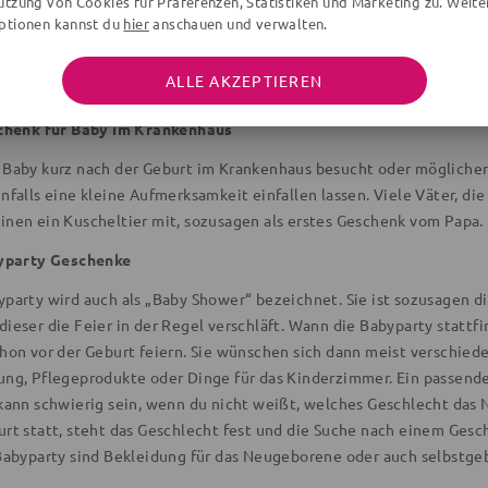
utzung von Cookies für Präferenzen, Statistiken und Marketing zu. Weite
ptionen kannst du
hier
anschauen und verwalten.
ALLE AKZEPTIEREN
chenk für Baby im Krankenhaus
 Baby kurz nach der Geburt im Krankenhaus besucht oder möglicherw
nfalls eine kleine Aufmerksamkeit einfallen lassen. Viele Väter, d
inen ein Kuscheltier mit, sozusagen als erstes Geschenk vom Papa.
yparty Geschenke
yparty wird auch als „Baby Shower“ bezeichnet. Sie ist sozusagen 
ieser die Feier in der Regel verschläft. Wann die Babyparty stattfind
chon vor der Geburt feiern. Sie wünschen sich dann meist verschiede
ung, Pflegeprodukte oder Dinge für das Kinderzimmer. Ein passende
 kann schwierig sein, wenn du nicht weißt, welches Geschlecht das
urt statt, steht das Geschlecht fest und die Suche nach einem Gesch
 Babyparty sind Bekleidung für das Neugeborene oder auch selbstge