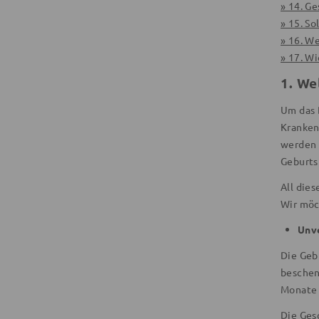
» 14. Ge
» 15. S
» 16. W
» 17. W
1.
Wel
Um das 
Kranken
werden 
Geburts
All dies
Wir möc
Unve
Die Geb
beschen
Monate 
Die
Ges