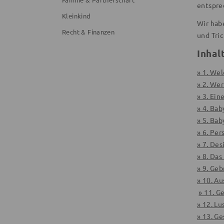
entspre
Kleinkind
Wir habe
Recht & Finanzen
und Tri
Inhal
» 1. Wel
» 2. We
» 3. Ei
» 4. Ba
» 5. Ba
» 6. Per
» 7. De
» 8. Da
» 9. Ge
» 10. A
» 11. G
» 12. L
» 13. G