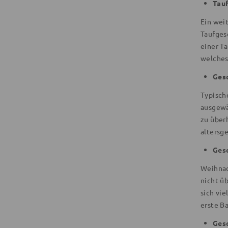
Tauf
Ein weit
Taufges
einer T
welches
Gesc
Typisch
ausgewä
zu über
altersg
Ges
Weihnac
nicht ü
sich vi
erste B
Ges