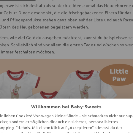
ug erweist sich deshalb als schlechte Idee, zumal das Neugeborene 
ur Geburt Dinge geschenkt, die die frischgebackenen Eltern für da
 und Pflegeprodukte stehen ganz oben auf der Liste und auch Rasse
 Eltern des Neugeborenen begeistern werden.
dem, wie viel Geld du ausgeben möchtest, kannst du beispielsweise
ken. Schließlich sind vor allem die ersten Tage und Wochen so wert
r immer festhalten möchten.
Willkommen bei Baby-Sweets
ir lieben Cookies! Von wegen kleine Sünde – sie schmecken nicht nur sup
ecker, sondern ermöglichen dir auch ein sicheres, personalisiertes
hopping-Erlebnis. Mit einem Klick auf „Akzeptieren“ stimmst du der