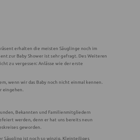
Präsent erhalten die meisten Säuglinge noch im
ent zur Baby Shower ist sehr gefragt. Des Weiteren
cht zu vergessen: Anlässe wie der erste
llem, wenn wir das Baby noch nicht einmal kennen.
r eingehen.
Freunden, Bekannten und Familienmitgliedern
feiert werden, denn er hat uns bereits neun
deskreises geworden.
Säugling ist noch so winzig. Kleinteiliges