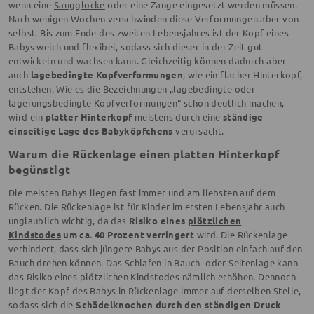
wenn eine
Saugglocke
oder eine Zange eingesetzt werden müssen.
Nach wenigen Wochen verschwinden diese Verformungen aber von
selbst. Bis zum Ende des zweiten Lebensjahres ist der Kopf eines
Babys weich und flexibel, sodass sich dieser in der Zeit gut
entwickeln und wachsen kann. Gleichzeitig können dadurch aber
auch
lagebedingte Kopfverformungen
, wie ein flacher Hinterkopf,
entstehen. Wie es die Bezeichnungen „lagebedingte oder
lagerungsbedingte Kopfverformungen“ schon deutlich machen,
wird ein
platter Hinterkopf
meistens durch eine
ständige
einseitige Lage des Babyköpfchens
verursacht.
Warum die Rückenlage einen platten Hinterkopf
begünstigt
Die meisten Babys liegen fast immer und am liebsten auf dem
Rücken. Die Rückenlage ist für Kinder im ersten Lebensjahr auch
unglaublich wichtig, da das
Risiko eines
plötzlichen
Kindstodes
um ca. 40 Prozent verringert
wird. Die Rückenlage
verhindert, dass sich jüngere Babys aus der Position einfach auf den
Bauch drehen können. Das Schlafen in Bauch- oder Seitenlage kann
das Risiko eines plötzlichen Kindstodes nämlich erhöhen. Dennoch
liegt der Kopf des Babys in Rückenlage immer auf derselben Stelle,
sodass sich die
Schädelknochen durch den ständigen Druck