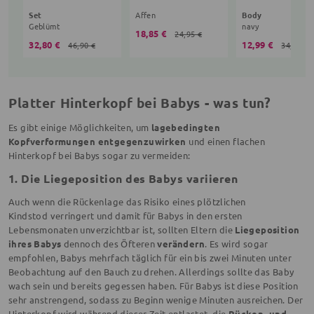
Set
Affen
Body
Geblümt
navy
18,85 €
24,95 €
32,80 €
12,99 €
46,90 €
34,90 €
Platter Hinterkopf bei Babys - was tun?
Es gibt einige Möglichkeiten, um
lagebedingten
Kopfverformungen entgegenzuwirken
und einen flachen
Hinterkopf bei Babys sogar zu vermeiden:
1. Die Liegeposition des Babys variieren
Auch wenn die Rückenlage das Risiko eines plötzlichen
Kindstod verringert und damit für Babys in den ersten
Lebensmonaten unverzichtbar ist, sollten Eltern die
Liegeposition
ihres Babys
dennoch des Öfteren
verändern
. Es wird sogar
empfohlen, Babys mehrfach täglich für ein bis zwei Minuten unter
Beobachtung auf den Bauch zu drehen. Allerdings sollte das Baby
wach sein und bereits gegessen haben. Für Babys ist diese Position
sehr anstrengend, sodass zu Beginn wenige Minuten ausreichen. Der
Hinterkopf wird während dieser Zeit entlastet, die
Rücken- und