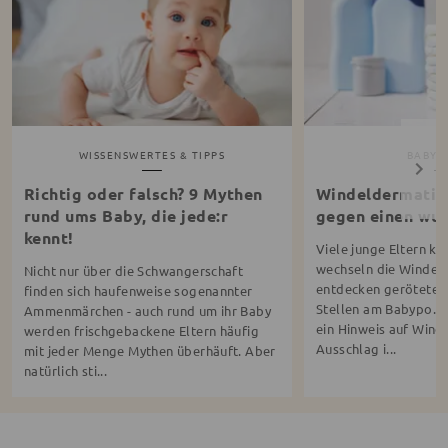
WISSENSWERTES & TIPPS
BABYP
Richtig oder falsch? 9 Mythen
Windeldermatiti
rund ums Baby, die jede:r
gegen einen wu
kennt!
Viele junge Eltern ke
wechseln die Windel 
Nicht nur über die Schwangerschaft
entdecken gerötete o
finden sich haufenweise sogenannter
Stellen am Babypo. D
Ammenmärchen - auch rund um ihr Baby
ein Hinweis auf Winde
werden frischgebackene Eltern häufig
Ausschlag i...
mit jeder Menge Mythen überhäuft. Aber
natürlich sti...