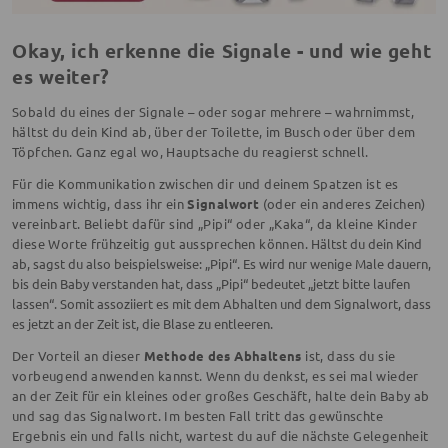
Okay, ich erkenne die Signale - und wie geht
es weiter?
Sobald du eines der Signale – oder sogar mehrere – wahrnimmst,
hältst du dein Kind ab, über der Toilette, im Busch oder über dem
Töpfchen. Ganz egal wo, Hauptsache du reagierst schnell.
Für die Kommunikation zwischen dir und deinem Spatzen ist es
immens wichtig, dass ihr ein
Signalwort
(oder ein anderes Zeichen)
vereinbart. Beliebt dafür sind „Pipi“ oder „Kaka“, da kleine Kinder
diese Worte frühzeitig gut aussprechen können.
Hältst du dein Kind
ab, sagst du also beispielsweise: „Pipi“. Es wird nur wenige Male dauern,
bis dein Baby verstanden hat, dass „Pipi“ bedeutet „jetzt bitte laufen
lassen“. Somit assoziiert es mit dem Abhalten und dem Signalwort, dass
es jetzt an der Zeit ist, die Blase zu entleeren.
Der Vorteil an dieser
Methode des Abhaltens
ist, dass du sie
vorbeugend anwenden kannst. Wenn du denkst, es sei mal wieder
an der Zeit für ein kleines oder großes Geschäft, halte dein Baby ab
und sag das Signalwort. Im besten Fall tritt das gewünschte
Ergebnis ein und falls nicht, wartest du auf die nächste Gelegenheit