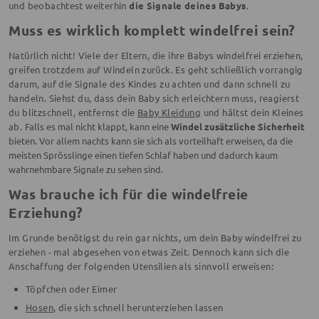
und beobachtest weiterhin
die Signale deines Babys
.
Muss es wirklich komplett windelfrei sein?
Natürlich nicht! Viele der Eltern, die ihre Babys windelfrei erziehen,
greifen trotzdem auf Windeln zurück. Es geht schließlich vorrangig
darum, auf die Signale des Kindes zu achten und dann schnell zu
handeln. Siehst du, dass dein Baby sich erleichtern muss, reagierst
du blitzschnell, entfernst die
Baby Kleidung
und hältst dein Kleines
ab.
Falls es mal nicht klappt, kann eine
Windel zusätzliche Sicherheit
bieten. Vor allem nachts kann sie sich als vorteilhaft erweisen, da die
meisten Sprösslinge einen tiefen Schlaf haben und dadurch
kaum
wahrnehmbare Signale zu sehen sind.
Was brauche ich für die windelfreie
Erziehung?
Im Grunde benötigst du rein gar nichts, um dein Baby windelfrei zu
erziehen - mal abgesehen von etwas Zeit. Dennoch kann sich die
Anschaffung der folgenden Utensilien als sinnvoll erweisen:
Töpfchen oder Eimer
Hosen
, die sich schnell herunterziehen lassen