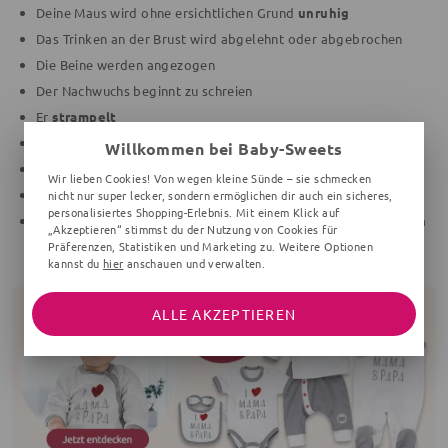
Deine Maus wird ohne ersichtlichen Grund
unruhig
Das Trinken an der Brust wird abgelehnt oder abgebrochen
Die Beine werden angezogen
Der Nachwuchs beginnt zu schreien
Er
strampelt
Die Mimik wird verzogen
Willkommen bei Baby-Sweets
Dein Baby pupst
Wir lieben Cookies! Von wegen kleine Sünde – sie schmecken
Es gibt ein quakendes Geräusch von sich
nicht nur super lecker, sondern ermöglichen dir auch ein sicheres,
personalisiertes Shopping-Erlebnis. Mit einem Klick auf
Der Bauch krampft sich zusammen und
der Körper spannt sich
„Akzeptieren“ stimmst du der Nutzung von Cookies für
an
Präferenzen, Statistiken und Marketing zu. Weitere Optionen
kannst du
hier
anschauen und verwalten.
ALLE AKZEPTIEREN