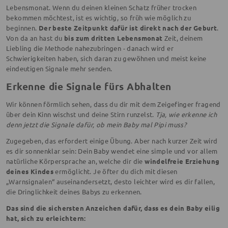
Lebensmonat. Wenn du deinen kleinen Schatz früher trocken
bekommen möchtest, ist es wichtig, so früh wie möglich zu
beginnen.
Der beste Zeitpunkt dafür ist direkt nach der Geburt
.
Von da an hast du
bis zum dritten Lebensmonat
Zeit, deinem
Liebling die Methode nahezubringen - danach wird er
Schwierigkeiten haben, sich daran zu gewöhnen und meist keine
eindeutigen Signale mehr senden.
Erkenne die Signale fürs Abhalten
Wir können förmlich sehen, dass du dir mit dem Zeigefinger fragend
über dein Kinn wischst und deine Stirn runzelst.
Tja, wie erkenne ich
denn jetzt die Signale dafür, ob mein Baby mal Pipi muss?
Zugegeben, das erfordert einige Übung. Aber nach kurzer Zeit wird
es dir sonnenklar sein: Dein Baby wendet eine simple und vor allem
natürliche Körpersprache an, welche dir die
windelfreie Erziehung
deines Kindes
ermöglicht. Je öfter du dich mit diesen
„Warnsignalen“ auseinandersetzt, desto leichter wird es dir fallen,
die Dringlichkeit deines Babys zu erkennen.
Das sind die sichersten Anzeichen dafür, dass es dein Baby eilig
hat, sich zu erleichtern: