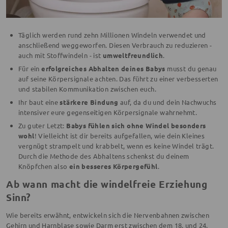
Täglich werden rund zehn Millionen Windeln verwendet und
anschließend weggeworfen. Diesen Verbrauch zu reduzieren -
auch mit Stoffwindeln - ist
umweltfreundlich
.
Für ein
erfolgreiches Abhalten deines Babys
musst du genau
auf seine Körpersignale achten. Das führt zu einer verbesserten
und stabilen Kommunikation zwischen euch.
Ihr baut eine
stärkere Bindung
auf, da du und dein Nachwuchs
intensiver eure gegenseitigen Körpersignale wahrnehmt.
Zu guter Letzt:
Babys fühlen sich ohne Windel besonders
wohl
! Vielleicht ist dir bereits aufgefallen, wie dein Kleines
vergnügt strampelt und krabbelt, wenn es keine Windel trägt.
Durch die Methode des Abhaltens schenkst du deinem
Knöpfchen also
ein besseres Körpergefühl
.
Ab wann macht die windelfreie Erziehung
Sinn?
Wie bereits erwähnt, entwickeln sich die Nervenbahnen zwischen
Gehirn und Harnblase sowie Darm erst zwischen dem 18. und 24.