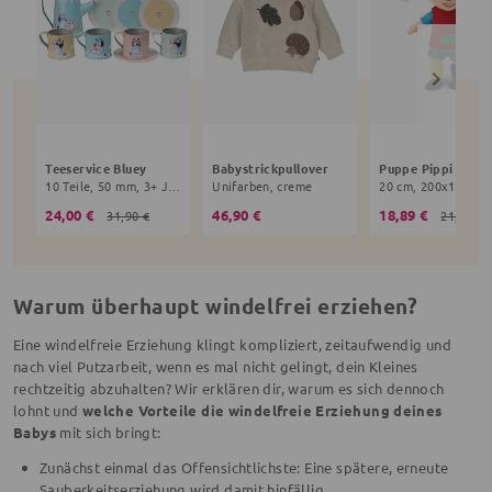
Teeservice Bluey
Babystrickpullover
10 Teile, 50 mm, 3+ Jahre, bunt
Unifarben, creme
24,00 €
46,90 €
18,89 €
31,90 €
21,90 €
Warum überhaupt windelfrei erziehen?
Eine windelfreie Erziehung klingt kompliziert, zeitaufwendig und
nach viel Putzarbeit, wenn es mal nicht gelingt, dein Kleines
rechtzeitig abzuhalten? Wir erklären dir, warum es sich dennoch
lohnt und
welche Vorteile die windelfreie Erziehung deines
Babys
mit sich bringt:
Zunächst einmal das Offensichtlichste: Eine spätere, erneute
Sauberkeitserziehung wird damit hinfällig.