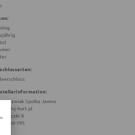
o
son:
hling
zjährig
bst
mmer
ter
schlussarten:
ßverschluss
stellerinformation:
ex Jozwiak Spolka Jawna
ro@amj-hurt.pl
ej Kaczki 8
er
nan 60-195
en