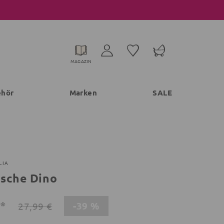
MAGAZIN
ehör
Marken
SALE
LIA
sche Dino
€*
-39 %
27,99 €