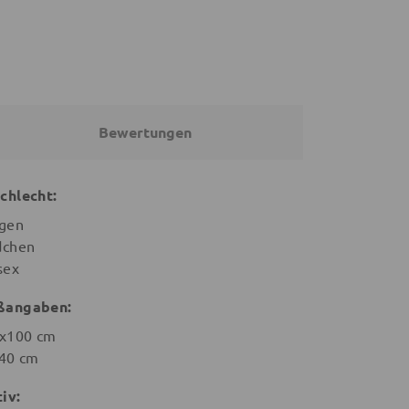
Bewertungen
chlecht:
gen
chen
sex
ßangaben:
x100 cm
40 cm
iv: