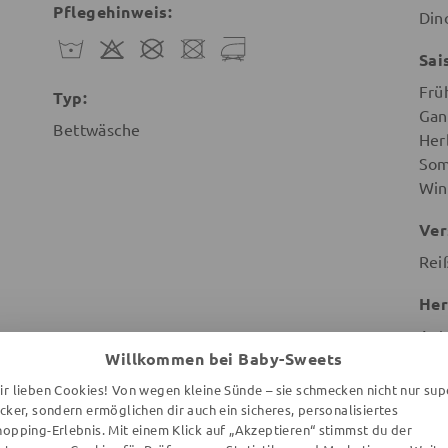
Pflegehinweis:
Din
Sai
Frü
Typ:
Gan
Bettwäsche
Her
So
Win
Ver
Rei
Her
Apt
Willkommen bei Baby-Sweets
biu
Zlot
ir lieben Cookies! Von wegen kleine Sünde – sie schmecken nicht nur sup
Poz
ecker, sondern ermöglichen dir auch ein sicheres, personalisiertes
hopping-Erlebnis. Mit einem Klick auf „Akzeptieren“ stimmst du der
Pol