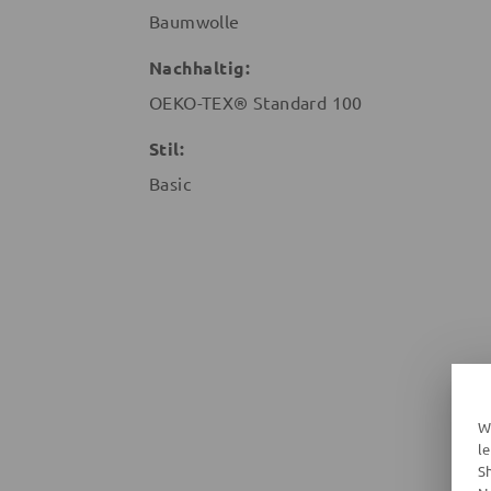
Baumwolle
Nachhaltig:
OEKO-TEX® Standard 100
Stil:
Basic
W
l
S