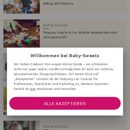
Alltag mit Kindern
ENTWICKLUNG
Puppen, Puzzle & Co: Welche Spielsachen sind
altersgerecht?
Willkommen bei Baby-Sweets
ENTWICKLUNG
Wir lieben Cookies! Von wegen kleine Sünde – sie schmecken
Nachtschreck: Ein seltsames Phänomen bei
nicht nur super lecker, sondern ermöglichen dir auch ein sicheres,
Kindern
personalisiertes Shopping-Erlebnis. Mit einem Klick auf
„Akzeptieren“ stimmst du der Nutzung von Cookies für
Präferenzen, Statistiken und Marketing zu. Weitere Optionen
kannst du
hier
anschauen und verwalten.
ENTWICKLUNG
Frühstart in der Kita - Fängt der frühe Vogel
ALLE AKZEPTIEREN
auch den Wurm?
ENTWICKLUNG