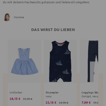
du mit deinem Nachwuchs gelassen und liebevoll umgehen.
Marlene
DAS WIRST DU LIEBEN
Unifarben
Strampler
Leggings Skater
navy
Gerippt, navy
28,15 €
39,90 €
22,15 €
7,99 €
24,90 €
19,99 €