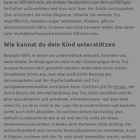
kann es hilfreich sein, ein kleines Handyvideo von dem auffälligen
Verhalten aufzunehmen und dem Arzt bzw. der Ärztin vorzuspielen.
(Das erleichtert die erste Diagnose. Obwohl die meisten Tics
ungefährlich, teilweise sogar unbemerkt, bleiben, gibt es
nichtsdestotrotz Fälle, in denen das Kind darunter leidet. Eine Spiel-
oder Verhaltenstherapie kann dann hilfreich sein.
Wie kannst du dein Kind unterstützen
Besagte Fälle, in denen ein Leidensdruck entsteht, kommen vor,
wenn Kinder im Kindergarten oder in der Schule wegen ihres Tics
ausgeschlossen oder gemobbt werden. Außerdem lösen solche
Situationen Stress aus, was eine zusätzliche Reizung des
Nervensystems und der Psyche bedeutet und Tics
nachgewiesenermaßen verstärken kann. Gleiches gilt für
Stress
, der
durch Eltern, die den Mechanismus des Tics nicht verstehen und ihr
Kind ausschimpfen und ermahnen, entstehen kann. Hat dein Kind
einen Tic, so ist es nicht in der Lage ihn zu kontrollieren und kann ihn
somit auch nicht abstellen. Du solltest deinen Sprössling also
einfach so akzeptieren wie er ist und den Tic nicht als etwas
Unnormales betrachten. Schenke dem Verhalten nicht unnötig viel
Aufmerksamkeit und versuche Stresssituationen zu vermeiden. Auch
in Phasen, in denen sich der Tic sehr stark bemerkbar macht, solltest