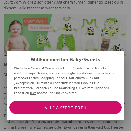
Sturz vom Wickeltisch oder Ähnlichem führen, daher solltest du in
diesem Falle trotzdem wachsam sein.
Willkommen bei Baby-Sweets
Wie entsteht ein Tic?
Wir lieben Cookies! Von wegen kleine Sünde – sie schmecken
nicht nur super lecker, sondern ermöglichen dir auch ein sicheres,
Die genaue Entstehungsweise von Tics ist bisher nicht geklärt,
personalisiertes Shopping-Erlebnis. Mit einem Klick auf
jedoch wird eine vorübergehende Störung des Nervensystems
„Akzeptieren“ stimmst du der Nutzung von Cookies für
vermutet. Gehirn und Nervenbahnen sind bei Kindern noch in der
Präferenzen, Statistiken und Marketing zu. Weitere Optionen
Entwicklung, dementsprechend liegt es nah, dass Tics im
kannst du
hier
anschauen und verwalten.
Kindesalter auftreten können. Nervenbahnen und ihre
Neurotransmitter sind im permanenten Wachstum und haben daher
ALLE AKZEPTIEREN
noch keine Balance. Folglich ist es auch nicht überraschend, dass
Tics eine hohe Vererbbarkeit haben. Aus medizinischer Sicht ist in
erster Linie die Abgrenzung der harmlosen Tics von schlimmeren
Erkrankungen wie Epilepsie oder Zwangsverhalten wichtig. Hierbei