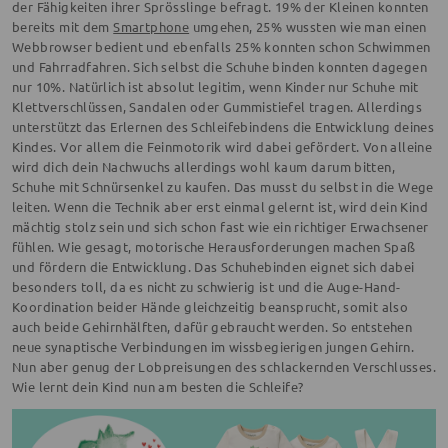
der Fähigkeiten ihrer Sprösslinge befragt. 19% der Kleinen konnten
bereits mit dem
Smartphone
umgehen, 25% wussten wie man einen
Webbrowser bedient und ebenfalls 25% konnten schon Schwimmen
und Fahrradfahren. Sich selbst die Schuhe binden konnten dagegen
nur 10%. Natürlich ist absolut legitim, wenn Kinder nur Schuhe mit
Klettverschlüssen, Sandalen oder Gummistiefel tragen. Allerdings
unterstützt das Erlernen des Schleifebindens die Entwicklung deines
Kindes. Vor allem die Feinmotorik wird dabei gefördert. Von alleine
wird dich dein Nachwuchs allerdings wohl kaum darum bitten,
Schuhe mit Schnürsenkel zu kaufen. Das musst du selbst in die Wege
leiten. Wenn die Technik aber erst einmal gelernt ist, wird dein Kind
mächtig stolz sein und sich schon fast wie ein richtiger Erwachsener
fühlen. Wie gesagt, motorische Herausforderungen machen Spaß
und fördern die Entwicklung. Das Schuhebinden eignet sich dabei
besonders toll, da es nicht zu schwierig ist und die Auge-Hand-
Koordination beider Hände gleichzeitig beansprucht, somit also
auch beide Gehirnhälften, dafür gebraucht werden. So entstehen
neue synaptische Verbindungen im wissbegierigen jungen Gehirn.
Nun aber genug der Lobpreisungen des schlackernden Verschlusses.
Wie lernt dein Kind nun am besten die Schleife?