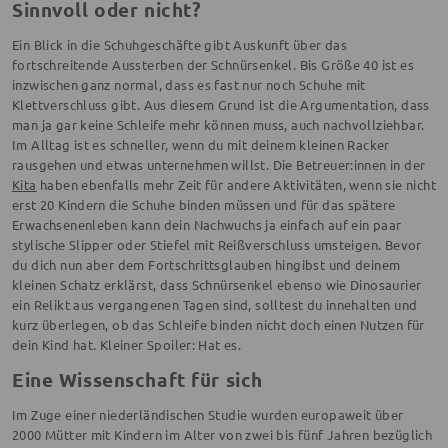
Sinnvoll oder nicht?
Ein Blick in die Schuhgeschäfte gibt Auskunft über das
fortschreitende Aussterben der Schnürsenkel. Bis Größe 40 ist es
inzwischen ganz normal, dass es fast nur noch Schuhe mit
Klettverschluss gibt. Aus diesem Grund ist die Argumentation, dass
man ja gar keine Schleife mehr können muss, auch nachvollziehbar.
Im Alltag ist es schneller, wenn du mit deinem kleinen Racker
rausgehen und etwas unternehmen willst. Die Betreuer:innen in der
Kita
haben ebenfalls mehr Zeit für andere Aktivitäten, wenn sie nicht
erst 20 Kindern die Schuhe binden müssen und für das spätere
Erwachsenenleben kann dein Nachwuchs ja einfach auf ein paar
stylische Slipper oder Stiefel mit Reißverschluss umsteigen. Bevor
du dich nun aber dem Fortschrittsglauben hingibst und deinem
kleinen Schatz erklärst, dass Schnürsenkel ebenso wie Dinosaurier
ein Relikt aus vergangenen Tagen sind, solltest du innehalten und
kurz überlegen, ob das Schleife binden nicht doch einen Nutzen für
dein Kind hat. Kleiner Spoiler: Hat es.
Eine Wissenschaft für sich
Im Zuge einer niederländischen Studie wurden europaweit über
2000 Mütter mit Kindern im Alter von zwei bis fünf Jahren bezüglich