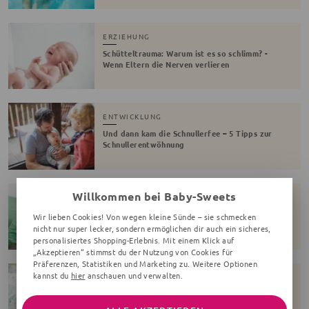
ERZIEHUNG
Schütteltrauma: Warum ist es so schlimm? -
Wenn Eltern die Nerven verlieren
ENTWICKLUNG
Und dann kam die Schnullerfee – 5 Tipps zur
Schnullerentwöhnung
Willkommen bei Baby-Sweets
ENTWICKLUNG
Der Trotzphase trotzen – 6 Tipps für
Wir lieben Cookies! Von wegen kleine Sünde – sie schmecken
entspannte Eltern!
nicht nur super lecker, sondern ermöglichen dir auch ein sicheres,
personalisiertes Shopping-Erlebnis. Mit einem Klick auf
„Akzeptieren“ stimmst du der Nutzung von Cookies für
Präferenzen, Statistiken und Marketing zu. Weitere Optionen
kannst du
hier
anschauen und verwalten.
SPIELEN & DIYS
Babyspielzeug selbst basteln - 4 tolle DIY-Ideen