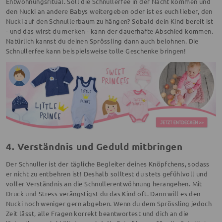
Entwöhnungsritual. Soll die Schnullerfee in der Nacht kommen und
den Nucki an andere Babys weitergeben oder ist es euch lieber, den
Nucki auf den Schnullerbaum zu hängen? Sobald dein Kind bereit ist
- und das wirst du merken - kann der dauerhafte Abschied kommen.
Natürlich kannst du deinen Sprössling dann auch belohnen. Die
Schnullerfee kann beispielsweise tolle Geschenke bringen!
4. Verständnis und Geduld mitbringen
Der Schnuller ist der tägliche Begleiter deines Knöpfchens, sodass
er nicht zu entbehren ist! Deshalb solltest du stets gefühlvoll und
voller Verständnis an die Schnullerentwöhnung herangehen. Mit
Druck und Stress verängstigst du das Kind oft. Dann will es den
Nucki noch weniger gern abgeben. Wenn du dem Sprössling jedoch
Zeit lässt, alle Fragen korrekt beantwortest und dich an die