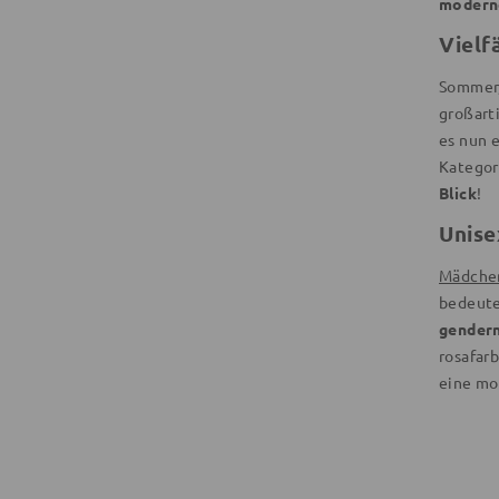
modern
Vielf
Sommer,
großart
es nun 
Kategor
Blick
!
Unise
Mädche
bedeute
gendern
rosafar
eine mo