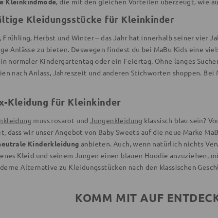
e Kleinkindmode
, die mit den gleichen Vorteilen überzeugt, wie 
ältige Kleidungsstücke für Kleinkinder
 Frühling, Herbst und Winter – das Jahr hat innerhalb seiner vier 
ige Anlässe zu bieten. Deswegen findest du bei MaBu Kids eine vie
ein normaler Kindergartentag oder ein Feiertag. Ohne langes Suche
ien nach Anlass, Jahreszeit und anderen Stichworten shoppen. Be
x-Kleidung für Kleinkinder
nkleidung
muss rosarot und
Jungenkleidung
klassisch blau sein? Vo
t, dass wir unser Angebot von Baby Sweets auf die neue Marke MaBu
eutrale Kinderkleidung
anbieten. Auch, wenn natürlich nichts Verw
benes Kleid und seinem Jungen einen blauen Hoodie anzuziehen, mö
derne Alternative zu Kleidungsstücken nach den klassischen Geschl
KOMM MIT AUF ENTDEC