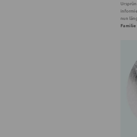
Ursprün
informi
nun län
Familie