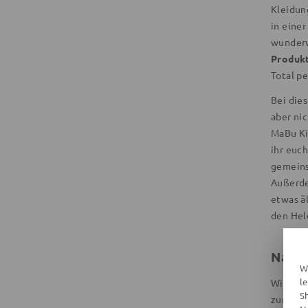
Kleidun
in eine
wunderv
Produkt
Total pe
Bei di
aber ni
MaBu Ki
ihr euc
gemeins
Außerde
etwas ä
den Hel
Nachh
W
l
Wie ber
S
zum ein