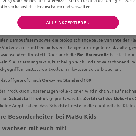
utzung von Cookies für Präferenzen, Statistiken und Marketing zu. Weite
en dort
gute Arbeitsbedingungen
. Das ist aber nicht der einzige 
ptionen kannst du
hier
anschauen und verwalten.
Vorteile sind:
ffe aus Bio-Baumwolle und Bambusfasern
ALLE AKZEPTIEREN
verwenden für unsere Eigenkollektionen ausschließlich
nachhaltig
alen Bambusfasern sowie die biologisch angebaute Variante der kl
e Vorteile auf, sind beispielsweise temperaturregulierend, außerge
wachsendem Rohstoff. Doch auch die
Bio-Baumwolle
ist nicht nu
lt. Sie ist atmungsaktiv, kuschelig weich und umweltschonend im
ckgegriffen, anstatt wertvolles Trinkwasser zu verbrauchen.
adstoffgeprüft nach Oeko-Tex Standard 100
der Produktion unserer Eigenkollektionen wird nicht nur auf nachh
 auf
Schadstofffreiheit
geprüft, was das
Zertifikat des Oeko-Tex
 keine Angst haben, dass Schadstoffreste in die empfindliche Klei
re Besonderheiten bei MaBu Kids
r wachsen mit euch mit!