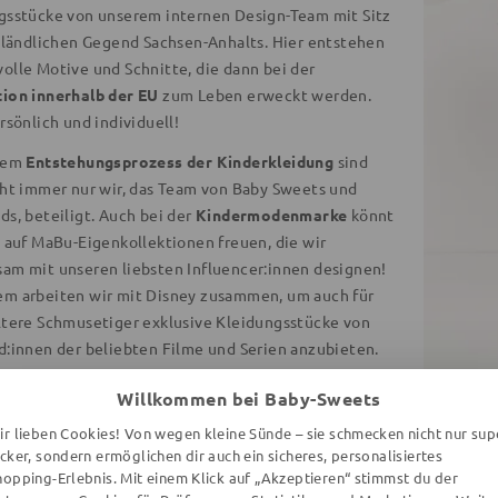
gsstücke von unserem internen Design-Team mit Sitz
r ländlichen Gegend Sachsen-Anhalts. Hier entstehen
olle Motive und Schnitte, die dann bei der
ion innerhalb der EU
zum Leben erweckt werden.
rsönlich und individuell!
esem
Entstehungsprozess der Kinderkleidung
sind
cht immer nur wir, das Team von Baby Sweets und
ds, beteiligt. Auch bei der
Kindermodenmarke
könnt
h auf MaBu-Eigenkollektionen freuen, die wir
am mit unseren liebsten Influencer:innen designen!
m arbeiten wir mit Disney zusammen, um auch für
ltere Schmusetiger exklusive Kleidungsstücke von
d:innen der beliebten Filme und Serien anzubieten.
Willkommen bei Baby-Sweets
altige Kleidung bei MaBu Kids
ir lieben Cookies! Von wegen kleine Sünde – sie schmecken nicht nur sup
ecker, sondern ermöglichen dir auch ein sicheres, personalisiertes
eits erwähnt, entstehen die Kleidungsstücke unserer Eigenmarke Ma
hopping-Erlebnis. Mit einem Klick auf „Akzeptieren“ stimmst du der
en dafür, dass bei geringeren Transportstrecken der
CO2-Ausstoß s