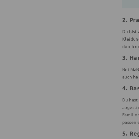
2. Pr
Du bist
Kleidun
durch u
3. Ha
Bei MaB
auch
ha
4. Ba
Du hast 
abgesti
Familie
passen 
5. Re