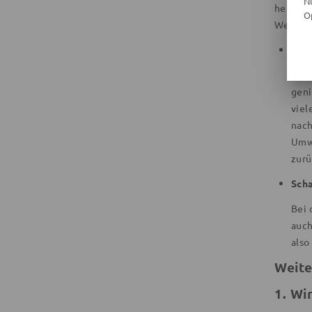
N
herrsch
O
Weitere 
Sto
Wir 
geni
viel
nach
Umwe
zurü
Sch
Bei 
auch
also
Weite
1. Wi