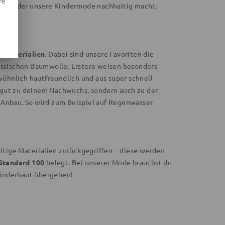
re
Aspekt, der unsere Kindermode nachhaltig macht.
e Materialien
. Dabei sind unsere Favoriten die
assischen Baumwolle. Erstere weisen besonders
wöhnlich hautfreundlich und aus super schnell
r gut zu deinem Nachwuchs, sondern auch zu der
 Anbau. So wird zum Beispiel auf Regenwasser
altige Materialien zurückgegriffen – diese werden
 Standard 100
belegt. Bei unserer Mode brauchst du
nkinderhaut übergehen!