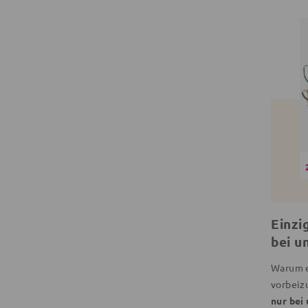
Einzi
bei u
Warum e
vorbeiz
nur bei 