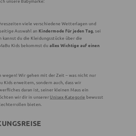
auch unsere Babymarke:
Jahreszeiten viele verschiedene Wetterlagen und
lseitige Auswahl an
Kindermode für jeden Tag
, sei
n kannst du die Kleidungsstücke über die
i MaBu Kids bekommst du
alles Wichtige auf einen
n wegen! Wir gehen mit der Zeit – was nicht nur
 Kids erweitern, sondern auch, dass wir
erfliches daran ist, seiner kleinen Maus ein
chten wir dir in unserer
Unisex-Kategorie
bewusst
echterrollen bieten.
KUNGSREISE