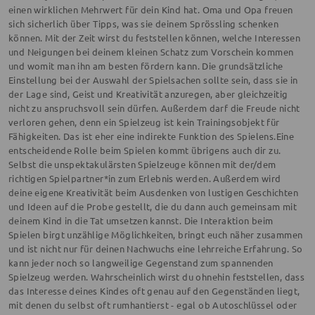
einen wirklichen Mehrwert für dein Kind hat. Oma und Opa freuen
sich sicherlich über Tipps, was sie deinem Sprössling schenken
können. Mit der Zeit wirst du feststellen können, welche Interessen
und Neigungen bei deinem kleinen Schatz zum Vorschein kommen
und womit man ihn am besten fördern kann. Die grundsätzliche
Einstellung bei der Auswahl der Spielsachen sollte sein, dass sie in
der Lage sind, Geist und Kreativität anzuregen, aber gleichzeitig
nicht zu anspruchsvoll sein dürfen. Außerdem darf die Freude nicht
verloren gehen, denn ein Spielzeug ist kein Trainingsobjekt für
Fähigkeiten. Das ist eher eine indirekte Funktion des Spielens.Eine
entscheidende Rolle beim Spielen kommt übrigens auch dir zu.
Selbst die unspektakulärsten Spielzeuge können mit der/dem
richtigen Spielpartner*in zum Erlebnis werden. Außerdem wird
deine eigene Kreativität beim Ausdenken von lustigen Geschichten
und Ideen auf die Probe gestellt, die du dann auch gemeinsam mit
deinem Kind in die Tat umsetzen kannst. Die Interaktion beim
Spielen birgt unzählige Möglichkeiten, bringt euch näher zusammen
und ist nicht nur für deinen Nachwuchs eine lehrreiche Erfahrung. So
kann jeder noch so langweilige Gegenstand zum spannenden
Spielzeug werden. Wahrscheinlich wirst du ohnehin feststellen, dass
das Interesse deines Kindes oft genau auf den Gegenständen liegt,
mit denen du selbst oft rumhantierst - egal ob Autoschlüssel oder