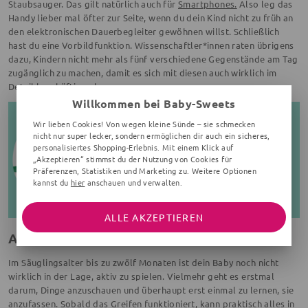
Staubsauger. Das gilt natürlich auch für
Smartphones.
Also leg das
Handy lieber mal öfter zur Seite, wenn du dein Kind nicht zu früh an
den elektronischen Dauerbegleiter gewöhnen willst. Schließlich
hast du eine Vorbildfunktion. Wissenschaftler*innen raten übrigens
dazu, Kindern nicht mehr als fünf verschiedene Gegenstände am Tag
zugänglich zu machen, damit es sich mit diesen auch wirklich im
Detail beschäftigen kann.
Willkommen bei Baby-Sweets
Wir lieben Cookies! Von wegen kleine Sünde – sie schmecken
nicht nur super lecker, sondern ermöglichen dir auch ein sicheres,
personalisiertes Shopping-Erlebnis. Mit einem Klick auf
„Akzeptieren“ stimmst du der Nutzung von Cookies für
Präferenzen, Statistiken und Marketing zu. Weitere Optionen
kannst du
hier
anschauen und verwalten.
ALLE AKZEPTIEREN
Auf das Alter kommt es an
Im Säuglingsalter bis zu zwölf Monaten ist dein Baby noch nicht
wirklich in der Lage, aktiv zu spielen. Vielmehr geht es erstmal
darum, Dinge anzuschauen und überhaupt erst einmal zu lernen, sie
anzufassen. Sobald das Greifen funktioniert, kann praktisch alles in