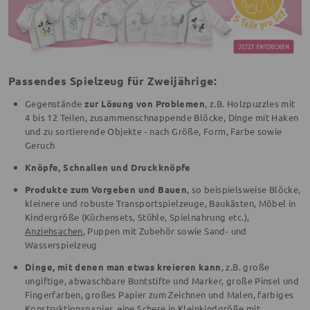
Passendes Spielzeug für Zweijährige:
Gegenstände
zur Lösung von Problemen
, z.B. Holzpuzzles mit
4 bis 12 Teilen, zusammenschnappende Blöcke, Dinge mit Haken
und zu sortierende Objekte - nach Größe, Form, Farbe sowie
Geruch
Knöpfe, Schnallen und Druckknöpfe
Produkte zum Vorgeben und Bauen
, so beispielsweise Blöcke,
kleinere und robuste Transportspielzeuge, Baukästen, Möbel in
Kindergröße (Küchensets, Stühle, Spielnahrung etc.),
Anziehsachen
, Puppen mit Zubehör sowie Sand- und
Wasserspielzeug
Dinge, mit denen man etwas kreieren kann
, z.B. große
ungiftige, abwaschbare Buntstifte und Marker, große Pinsel und
Fingerfarben, großes Papier zum Zeichnen und Malen, farbiges
Konstruktionspapier, eine Schere in Kleinkindgröße mit