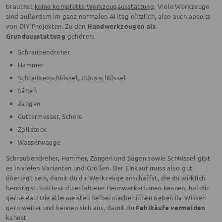
brauchst
keine komplette Werkzeugausstattung
. Viele Werkzeuge
sind außerdem im ganz normalen Alltag nützlich, also auch abseits
von DIY-Projekten. Zu den
Handwerkzeugen als
Grundausstattung
gehören:
Schraubendreher
Hammer
Schraubenschlüssel, Inbusschlüssel
Sägen
Zangen
Cuttermesser, Schere
Zollstock
Wasserwaage
Schraubendreher, Hammer, Zangen und Sägen sowie Schlüssel gibt
es in vielen Varianten und Größen. Der Einkauf muss also gut
überlegt sein, damit du dir Werkzeuge anschaffst, die du wirklich
benötigst. Solltest du erfahrene Heimwerker:innen kennen, hol dir
gerne Rat! Die allermeisten Selbermacher:innen geben ihr Wissen
gern weiter und kennen sich aus, damit du
Fehlkäufe vermeiden
kannst.