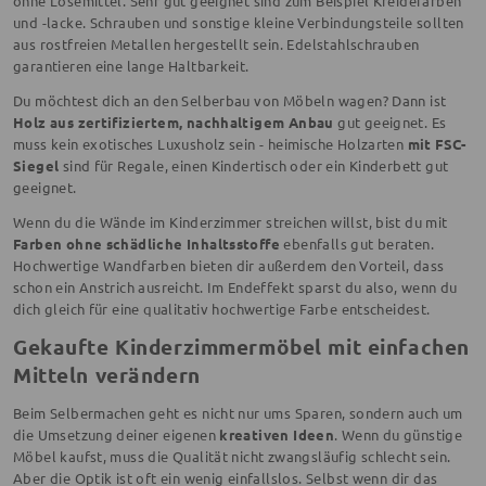
ohne Lösemittel. Sehr gut geeignet sind zum Beispiel Kreidefarben
und -lacke. Schrauben und sonstige kleine Verbindungsteile sollten
aus rostfreien Metallen hergestellt sein. Edelstahlschrauben
garantieren eine lange Haltbarkeit.
Du möchtest dich an den Selberbau von Möbeln wagen? Dann ist
Holz aus zertifiziertem, nachhaltigem Anbau
gut geeignet. Es
muss kein exotisches Luxusholz sein - heimische Holzarten
mit FSC-
Siegel
sind für Regale, einen Kindertisch oder ein Kinderbett gut
geeignet.
Wenn du die Wände im Kinderzimmer streichen willst, bist du mit
Farben ohne schädliche Inhaltsstoffe
ebenfalls gut beraten.
Hochwertige Wandfarben bieten dir außerdem den Vorteil, dass
schon ein Anstrich ausreicht. Im Endeffekt sparst du also, wenn du
dich gleich für eine qualitativ hochwertige Farbe entscheidest.
Gekaufte Kinderzimmermöbel mit einfachen
Mitteln verändern
Beim Selbermachen geht es nicht nur ums Sparen, sondern auch um
die Umsetzung deiner eigenen
kreativen Ideen
. Wenn du günstige
Möbel kaufst, muss die Qualität nicht zwangsläufig schlecht sein.
Aber die Optik ist oft ein wenig einfallslos. Selbst wenn dir das