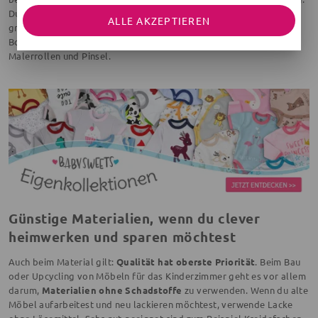
Du besorgst
Schleifpapier und einen Schleifklotz
. Solltest du
ALLE AKZEPTIEREN
größere Flächen anschleifen müssen, ist ein Schleifaufsatz für die
Bohrmaschine sinnvoll. Zusätzlich benötigst du Lack oder Farbe,
Malerrollen und Pinsel.
Günstige Materialien, wenn du clever
heimwerken und sparen möchtest
Auch beim Material gilt:
Qualität hat oberste Priorität
. Beim Bau
oder Upcycling von Möbeln für das Kinderzimmer geht es vor allem
darum,
Materialien ohne Schadstoffe
zu verwenden. Wenn du alte
Möbel aufarbeitest und neu lackieren möchtest, verwende Lacke