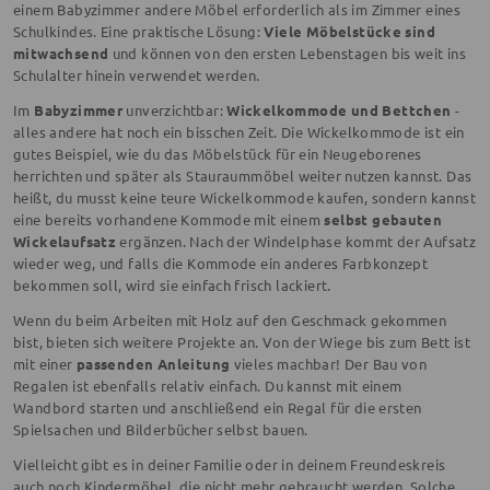
einem Babyzimmer andere Möbel erforderlich als im Zimmer eines
Schulkindes. Eine praktische Lösung:
Viele Möbelstücke sind
mitwachsend
und können von den ersten Lebenstagen bis weit ins
Schulalter hinein verwendet werden.
Im
Babyzimmer
unverzichtbar:
Wickelkommode und Bettchen
-
alles andere hat noch ein bisschen Zeit. Die Wickelkommode ist ein
gutes Beispiel, wie du das Möbelstück für ein Neugeborenes
herrichten und später als Stauraummöbel weiter nutzen kannst. Das
heißt, du musst keine teure Wickelkommode kaufen, sondern kannst
eine bereits vorhandene Kommode mit einem
selbst gebauten
Wickelaufsatz
ergänzen. Nach der Windelphase kommt der Aufsatz
wieder weg, und falls die Kommode ein anderes Farbkonzept
bekommen soll, wird sie einfach frisch lackiert.
Wenn du beim Arbeiten mit Holz auf den Geschmack gekommen
bist, bieten sich weitere Projekte an. Von der Wiege bis zum Bett ist
mit einer
passenden Anleitung
vieles machbar! Der Bau von
Regalen ist ebenfalls relativ einfach. Du kannst mit einem
Wandbord starten und anschließend ein Regal für die ersten
Spielsachen und Bilderbücher selbst bauen.
Vielleicht gibt es in deiner Familie oder in deinem Freundeskreis
auch noch Kindermöbel, die nicht mehr gebraucht werden. Solche