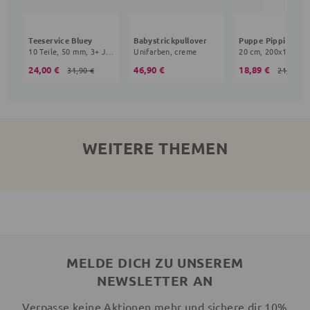
Teeservice Bluey
Babystrickpullover
10 Teile, 50 mm, 3+ Jahre, bunt
Unifarben, creme
24,00 €
46,90 €
18,89 €
31,90 €
21,90 €
WEITERE THEMEN
MELDE DICH ZU UNSEREM
NEWSLETTER AN
Verpasse keine Aktionen mehr und sichere dir 10%