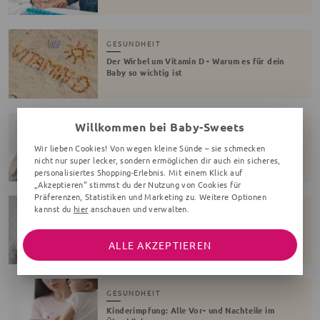
GESUNDHEIT
Der Wirbel um Vitamin D - Warum es für dein
Baby so wichtig ist
Willkommen bei Baby-Sweets
GESUNDHEIT
Fontanelle beim Baby - was du wissen solltest!
Wir lieben Cookies! Von wegen kleine Sünde – sie schmecken
nicht nur super lecker, sondern ermöglichen dir auch ein sicheres,
personalisiertes Shopping-Erlebnis. Mit einem Klick auf
„Akzeptieren“ stimmst du der Nutzung von Cookies für
Präferenzen, Statistiken und Marketing zu. Weitere Optionen
kannst du
hier
anschauen und verwalten.
GESUNDHEIT
Mein Baby spuckt! Was hilft & wann zum Arzt
ALLE AKZEPTIEREN
GESUNDHEIT
Kinderimpfung: Alle Vor- und Nachteile im