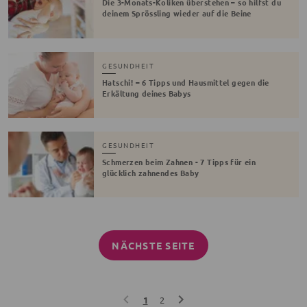
Die 3-Monats-Koliken überstehen – so hilfst du
deinem Sprössling wieder auf die Beine
GESUNDHEIT
Hatschi! – 6 Tipps und Hausmittel gegen die
Erkältung deines Babys
GESUNDHEIT
Schmerzen beim Zahnen - 7 Tipps für ein
glücklich zahnendes Baby
NÄCHSTE SEITE
1
2