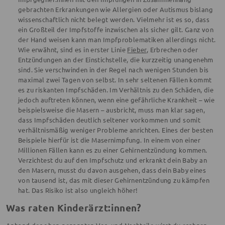
gebrachten Erkrankungen wie Allergien oder Autismus bislang
wissenschaftlich nicht belegt werden. Vielmehr ist es so, dass
ein Großteil der Impfstoffe inzwischen als sicher gilt. Ganz von
der Hand weisen kann man Impfproblematiken allerdings nicht.
Wie erwähnt, sind es in erster Linie
Fieber
, Erbrechen oder
Entzündungen an der Einstichstelle, die kurzzeitig unangenehm
sind. Sie verschwinden in der Regel nach wenigen Stunden bis
maximal zwei Tagen von selbst. In sehr seltenen Fällen kommt
es zu riskanten Impfschäden. Im Verhältnis zu den Schäden, die
jedoch auftreten können, wenn eine gefährliche Krankheit – wie
beispielsweise die Masern – ausbricht, muss man klar sagen,
dass Impfschäden deutlich seltener vorkommen und somit
verhältnismäßig weniger Probleme anrichten. Eines der besten
Beispiele hierfür ist die Masernimpfung. In einem von einer
Millionen Fällen kann es zu einer Gehirnentzündung kommen.
Verzichtest du auf den Impfschutz und erkrankt dein Baby an
den Masern, musst du davon ausgehen, dass dein Baby eines
von tausend ist, das mit dieser Gehirnentzündung zu kämpfen
hat. Das Risiko ist also ungleich höher!
Was raten Kinderärzt:innen?