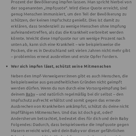
Prozent der Bevölkerung impfen lassen. Man spricht hierbei von
der sogenannten „Impfquote“. Wird diese Quote erreicht, sind
genug Menschen immunisiert, um den Teil der Bevölkerung zu
schützen, der keinen Impfschutz genießt. Dies ist damit zu
erklären, dass tendenziell zu wenige Menschen ohne Impfung
aufeinandertreffen, als das die Krankheit verbreitet werden
könnte. Weicht diese Impfquote nur um wenige Prozent nach
unten ab, kann sich eine Krankheit – wie beispielsweise die
Pocken, die es in Deutschland seit vielen Jahren nicht mehr gibt
– problemlos erneut ausbreiten und erste Opfer fordern.
Wer sich impfen lässt, schützt seine Mitmenschen
Neben den Impf-Verweigerer:innen gibt es auch Menschen, die
beispielsweise aus gesundheitlichen Gründen nicht geimpft
werden dürfen. Wenn du nun durch eine Vorsorgeimpfung bei
deinem
Baby
– und natürlich regelmäßig bei dir selbst – den
Impfschutz aufrecht erhältst und somit gegen das erneute
Ausbrechen von Krankheiten ankämpfst, schützt du deine nicht
impffähigen Mitmenschen. Und das ist doch gut, oder?
Andersherum betrachtet, bedeutet dies für dich und dein Baby
Folgendes: Dadurch, dass beispielsweise die Impfquote gegen
Masern erreicht wird, wird dein Baby vor dieser gefährlichen