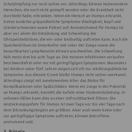
Schutzimpfung nur noch selten vor. Allerdings können insbesondere
Menschen, die noch nicht geimpft wurden oder die Krankheit nicht
durchlebt habe, erkranken. Wenn ein Mensch an Mumps erkrankt,
treten zunächst grippeähnliche Symptome (Mattigkeit, Kopf-und
Gliederschmerzen sowie Fieber) auf. Kennzeichnend für Mumps ist
aber vor allem die Entzündung und Schwellung der
Ohrspeicheldrüsen, die ein- oder beidseitig auftreten kann. Auch die
Speicheldrüsen im Unterkiefer und unter der Zunge sowie die
benachbarten Lymphknoten können anschwellen. Die Schwellung
hält meist drei bis acht Tage an. Die meisten Infektionen verlaufen
beschwerdefrei oder nur mit geringfügigen Symptomen. Besonders
bei Kindern unter fünf Jahren zeigen sich oft nur erkältungsähnliche
Symptome. Aus diesem Grund bleibt Mumps nicht selten unerkannt.
Allerdings steigt mit zunehmendem Alter das Risiko für
Komplikationen oder Spätschäden. Wenn ein Junge in der Pubertät
an Mumps erkrankt, besteht die Gefahr einer Hodenentzündung. In
seltenen Fällen kann dies zu einer Unfruchtbarkeit führen. Die
Ansteckungsgefahr für Mumps ist zwei Tage vor bis vier Tage nach
dem Erkrankungsbeginn am größten. Aber auch wenn keine oder
nur geringfügige Symptome auftreten, können Betroffene
ansteckend seid.
3. Röteln