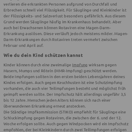
verlieren die erkrankten Personen aufgrund von Durchfall und
Erbrechen schnell viel Flüssigkeit. Für Säuglinge und Kleinkinder ist
der Flüssigkeits- und Salzverlust besonders gefährlich. Aus diesem
Grund werden Säuglinge häufig im Krankenhaus behandelt. Aber
auch bei Erwachsenen können Rotaviren eine Magen-Darm-
Erkrankung auslösen. Diese verläuft jedoch meistens milder. Magen-
Darm-Erkrankungen durch Rotaviren treten vermehrt zwischen
Februar und April auf.
Wie du dein Kind schützen kannst
Kinder können durch eine zweimalige
Impfung
wirksam gegen
Masern, Mumps und Röteln (MMR-Impfung) geschützt werden.
Beide Impfungen sollten in den ersten beiden Lebensjahren deines
Kindes erfolgen. Auch gegen Keuchhusten ist eine Schutzimpfung
vorhanden, die auch vier Teilimpfungen besteht und möglichst früh
geimpft werden sollte. Der Impfschutz hält allerdings ungefähr 3,5
bis 12 Jahre. Menschen jeden Alters können sich nach einer
überwundenen Erkrankung erneut anstecken.
Die Ständige Impfkommission (STIKO) empfiehlt für Säuglinge eine
Schluckimpfung gegen Rotaviren, die zwischen der 6. und der 12.
Woche erfolgen sollte. Auch gegen Windpocken wird ein Impfschutz
empfohlen, der bei Kleinkindern durch zwei Teilimpfungen erfolgen