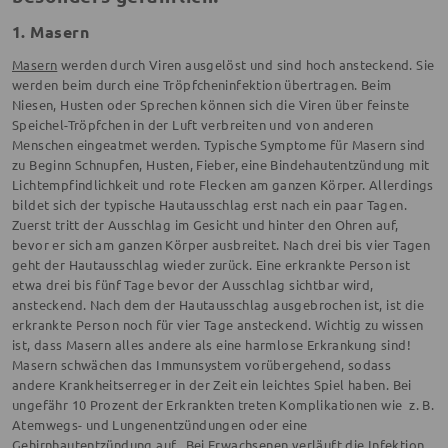
1. Masern
Masern
werden durch Viren ausgelöst und sind hoch ansteckend. Sie
werden beim durch eine Tröpfcheninfektion übertragen. Beim
Niesen, Husten oder Sprechen können sich die Viren über feinste
Speichel-Tröpfchen in der Luft verbreiten und von anderen
Menschen eingeatmet werden. Typische Symptome für Masern sind
zu Beginn Schnupfen, Husten, Fieber, eine Bindehautentzündung mit
Lichtempfindlichkeit und rote Flecken am ganzen Körper. Allerdings
bildet sich der typische Hautausschlag erst nach ein paar Tagen.
Zuerst tritt der Ausschlag im Gesicht und hinter den Ohren auf,
bevor er sich am ganzen Körper ausbreitet. Nach drei bis vier Tagen
geht der Hautausschlag wieder zurück. Eine erkrankte Person ist
etwa drei bis fünf Tage bevor der Ausschlag sichtbar wird,
ansteckend. Nach dem der Hautausschlag ausgebrochen ist, ist die
erkrankte Person noch für vier Tage ansteckend. Wichtig zu wissen
ist, dass Masern alles andere als eine harmlose Erkrankung sind!
Masern schwächen das Immunsystem vorübergehend, sodass
andere Krankheitserreger in der Zeit ein leichtes Spiel haben. Bei
ungefähr 10 Prozent der Erkrankten treten Komplikationen wie z. B.
Atemwegs- und Lungenentzündungen oder eine
Gehirnhautentzündung auf. Bei Erwachsenen verläuft die Infektion