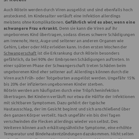
Auch Röteln werden durch Viren ausgelöst und sind ebenfalls hoch
ansteckend. Im Kindesalter verläuft eine Infektion allerdings
meistens ohne Komplikationen.
Gefährlich wird es aber, wenn eine
schwangere Frau erkrankt.
Denn sie kann die Viren auf ihr
ungeborenes Kind übertragen, sodass dieses schwere Schädigungen
am Innenohr, Herz, Auge und seltener an anderen Organen wie
Gehirn, Leber oder Milz erleiden kann. In den ersten Wochen der
Schwangerschaft
ist die Erkrankung durch Röteln besonders
gefährlich, da bei 90% der Embryonen Schädigungen auftreten. In
einer späteren Phase der Schwangerschaft treten Schäden beim
ungeborenen Kind eher seltener auf. Allerdings können durch die
Viren auch Früh- oder Totgeburten ausgelöst werden. Ungefähr 15%
bis 20% der infizierten ungeborenen Kinder sterben.
Röteln werden am häufigsten durch eine Tröpfcheninfektion
übertragen. Bei Kindern verläuft nur etwa die Hälfte der Infektionen
mit sichtbaren Symptomen. Dazu gehört der typische
Hautausschlag, der im Gesicht beginnt und sich anschließend über
den ganzen Körper verteilt. Nach ungefähr ein bis drei Tagen
verschwinden die Flecken allerdings wieder von selbst. Des
Weiteren können auch erkältungsähnliche Symptome, eine erhöhte
Temperatur und Bindehautentzündungen dazukommen. Nicht selten