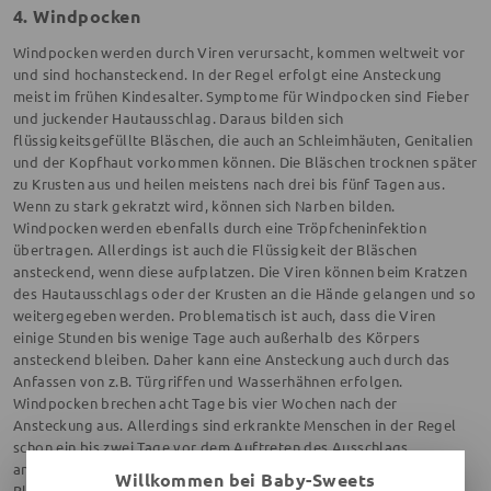
4. Windpocken
Windpocken werden durch Viren verursacht, kommen weltweit vor
und sind hochansteckend. In der Regel erfolgt eine Ansteckung
meist im frühen Kindesalter. Symptome für Windpocken sind Fieber
und juckender Hautausschlag. Daraus bilden sich
flüssigkeitsgefüllte Bläschen, die auch an Schleimhäuten, Genitalien
und der Kopfhaut vorkommen können. Die Bläschen trocknen später
zu Krusten aus und heilen meistens nach drei bis fünf Tagen aus.
Wenn zu stark gekratzt wird, können sich Narben bilden.
Windpocken werden ebenfalls durch eine Tröpfcheninfektion
übertragen. Allerdings ist auch die Flüssigkeit der Bläschen
ansteckend, wenn diese aufplatzen. Die Viren können beim Kratzen
des Hautausschlags oder der Krusten an die Hände gelangen und so
weitergegeben werden. Problematisch ist auch, dass die Viren
einige Stunden bis wenige Tage auch außerhalb des Körpers
ansteckend bleiben. Daher kann eine Ansteckung auch durch das
Anfassen von z.B. Türgriffen und Wasserhähnen erfolgen.
Windpocken brechen acht Tage bis vier Wochen nach der
Ansteckung aus. Allerdings sind erkrankte Menschen in der Regel
schon ein bis zwei Tage vor dem Auftreten des Ausschlags
ansteckend. Die Ansteckungsgefahr ist erst vorbei, wenn alle
Willkommen bei Baby-Sweets
Bläschen verheilt sind. Wer einmal an Windpocken erkrankt ist, ist