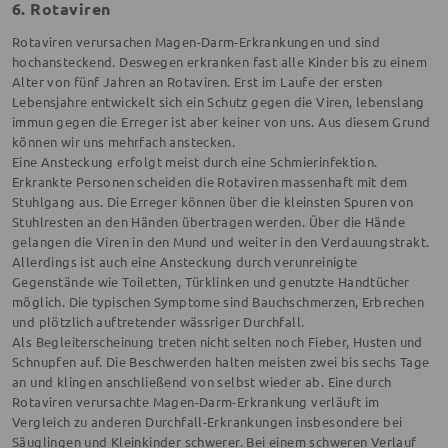
6. Rotaviren
Rotaviren verursachen Magen-Darm-Erkrankungen und sind
hochansteckend. Deswegen erkranken fast alle Kinder bis zu einem
Alter von fünf Jahren an Rotaviren. Erst im Laufe der ersten
Lebensjahre entwickelt sich ein Schutz gegen die Viren, lebenslang
immun gegen die Erreger ist aber keiner von uns. Aus diesem Grund
können wir uns mehrfach anstecken.
Eine Ansteckung erfolgt meist durch eine Schmierinfektion.
Erkrankte Personen scheiden die Rotaviren massenhaft mit dem
Stuhlgang aus. Die Erreger können über die kleinsten Spuren von
Stuhlresten an den Händen übertragen werden. Über die Hände
gelangen die Viren in den Mund und weiter in den Verdauungstrakt.
Allerdings ist auch eine Ansteckung durch verunreinigte
Gegenstände wie Toiletten, Türklinken und genutzte Handtücher
möglich. Die typischen Symptome sind Bauchschmerzen, Erbrechen
und plötzlich auftretender wässriger Durchfall.
Als Begleiterscheinung treten nicht selten noch Fieber, Husten und
Schnupfen auf. Die Beschwerden halten meisten zwei bis sechs Tage
an und klingen anschließend von selbst wieder ab. Eine durch
Rotaviren verursachte Magen-Darm-Erkrankung verläuft im
Vergleich zu anderen Durchfall-Erkrankungen insbesondere bei
Säuglingen und Kleinkinder schwerer. Bei einem schweren Verlauf