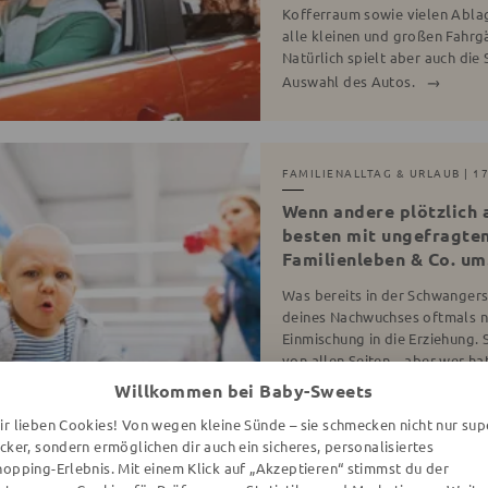
Kofferraum sowie vielen Ablag
alle kleinen und großen Fahrg
Natürlich spielt aber auch die 
Auswahl des Autos.
FAMILIENALLTAG & URLAUB
| 1
Wenn andere plötzlich 
besten mit ungefragte
Familienleben & Co. um
Was bereits in der Schwangers
deines Nachwuchses oftmals 
Einmischung in die Erziehung. 
von allen Seiten – aber wer ha
Zumindest in den meisten Fäll
Willkommen bei Baby-Sweets
kannst!
ir lieben Cookies! Von wegen kleine Sünde – sie schmecken nicht nur sup
ecker, sondern ermöglichen dir auch ein sicheres, personalisiertes
hopping-Erlebnis. Mit einem Klick auf „Akzeptieren“ stimmst du der