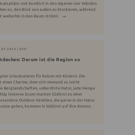
ivatsphäre und Komfort in den eigenen vier Wänden
chen es, den Blick von außen zu blockieren, während
cht weiterhin in den Raum strömt.
.07.2024 | EVE
ntdecken: Darum ist die Region so
ten Urlaubszielen für Reisen mit Kindern. Die
at einen Charme, dem sich niemand so leicht
de Berglandschaften, unberührte Natur, jede Menge
htig leckeres Essen machen Südtirol zu einer
esondere Outdoor-Familien, die gerne in der Natur
sreise gehen, kommen in Südtirol auf ihre Kosten.