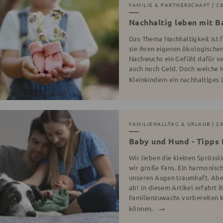
FAMILIE & PARTNERSCHAFT
| 2
Nachhaltig leben mit B
Das Thema Nachhaltigkeit ist f
sie ihren eigenen ökologische
Nachwuchs ein Gefühl dafür ver
auch noch Geld. Doch welche M
Kleinkindern ein nachhaltiges
FAMILIENALLTAG & URLAUB
| 29
Baby und Hund - Tipps
Wir lieben die kleinen Sprössl
wir große Fans. Ein harmonisc
unseren Augen traumhaft. Aber
ab! In diesem Artikel erfahrt i
Familienzuwachs vorbereiten k
können.