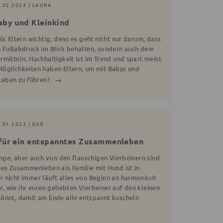
8.02.2024 | LAURA
aby und Kleinkind
ür Eltern wichtig, denn es geht nicht nur darum, dass
n Fußabdruck im Blick behalten, sondern auch dem
mitteln. Nachhaltigkeit ist im Trend und spart meist
öglichkeiten haben Eltern, um mit Babys und
 Leben zu führen?
.01.2023 | EVE
 für ein entspanntes Zusammenleben
inge, aber auch von den flauschigen Vierbeinern sind
hes Zusammenleben als Familie mit Hund ist in
 nicht immer läuft alles von Beginn an harmonisch
hr, wie ihr euren geliebten Vierbeiner auf den kleinen
önnt, damit am Ende alle entspannt kuscheln