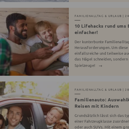
FAMILIENALLTAG & URLAUB
| 2
10 Lifehacks rund ums 
einfacher!
Der kunterbunte Familienalltag
Herausforderungen. Um diese ki
einfallsreiche und teilweise au
das Nägel schneiden, sondern
Spielzeuge!
FAMILIENALLTAG & URLAUB
| 2
Familienauto: Auswahlk
Reisen mit Kindern
Grundsätzlich lässt sich das t
einer Fahrzeugklasse zuordnen
oder auch SUVs. Mit einem g