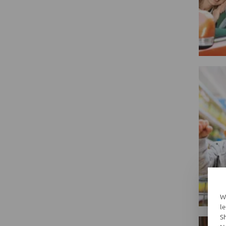
W
l
S