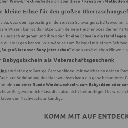
ichen
Wow-Effekt
verhelfen dir aber diese
7 kreativen Methoden 
ne kleine Erbse für den großen Überraschungse
t du, dass dein Sprössling in den ersten Schwangerschaftswochen un
are Wissen kannst du nutzen, um deinem Partner oder deiner Part
es klassisch angehen und ihm oder ihr
eine Erbse in die Hand legen
he du sie legen kannst. Wie wäre es zum Beispiel mit einem Schmu
„
So groß ist unser Baby jetzt schon
“ einen zusätzlichen Hinweis g
r Babygutschein als Vaterschaftsgeschenk
eine
sind eine großartige Geschenkidee, mit welcher du deinen Par
 Auch zur Verkündung des Nachwuchses kann ein ganz besonderer Gu
ehenden
zu einer Runde Windelwechseln, zum Babysitten oder zu
cht außergewöhnlich - lass dich also nicht beunruhigen! Es wird sic
kidee den Nachwuchs ankündigt.
KOMM MIT AUF ENTDEC