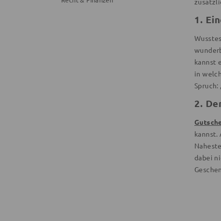
zusätzl
1. Ei
Wusstes
wunderb
kannst 
in welc
Spruch: 
2. De
Gutsch
kannst.
Nahest
dabei ni
Geschen