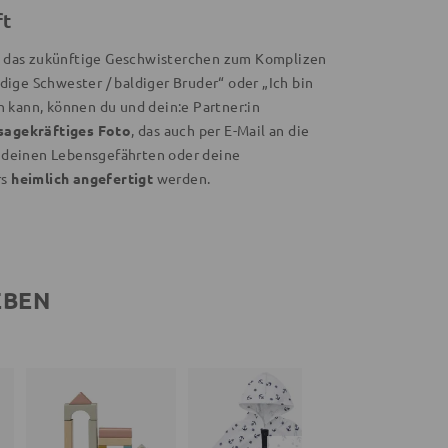
ft
 das zukünftige Geschwisterchen zum Komplizen
dige Schwester / baldiger Bruder“ oder „Ich bin
n kann, können du und dein:e Partner:in
sagekräftiges Foto
, das auch per E-Mail an die
u deinen Lebensgefährten oder deine
rs
heimlich angefertigt
werden.
EBEN