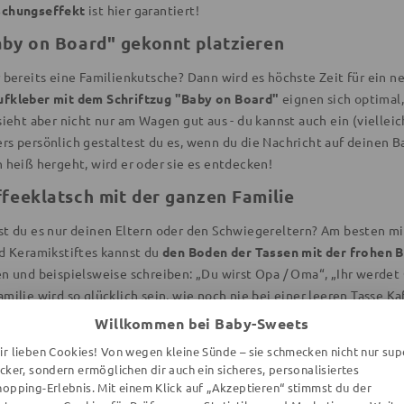
schungseffekt
ist hier garantiert!
aby on Board" gekonnt platzieren
r bereits eine Familienkutsche? Dann wird es höchste Zeit für ein 
fkleber mit dem Schriftzug "Baby on Board"
eignen sich optimal,
sieht aber nicht nur am Wagen gut aus - du kannst auch ein (viellei
rs persönlich gestaltest du es, wenn du die Nachricht auf deinen 
 heiß hergeht, wird er oder sie es entdecken!
ffeeklatsch mit der ganzen Familie
st du es nur deinen Eltern oder den Schwiegereltern? Am besten mit
nd Keramikstiftes kannst du
den Boden der Tassen mit der frohen B
en und beispielsweise schreiben: „Du wirst Opa / Oma“, „Ihr werdet
milie wird so glücklich sein, wie noch nie bei einer leeren Tasse Ka
s
Zubehör rund ums Essen und Trinken
zurückgreifen - achte nur dara
Willkommen bei Baby-Sweets
ir lieben Cookies! Von wegen kleine Sünde – sie schmecken nicht nur sup
ecker, sondern ermöglichen dir auch ein sicheres, personalisiertes
hopping-Erlebnis. Mit einem Klick auf „Akzeptieren“ stimmst du der