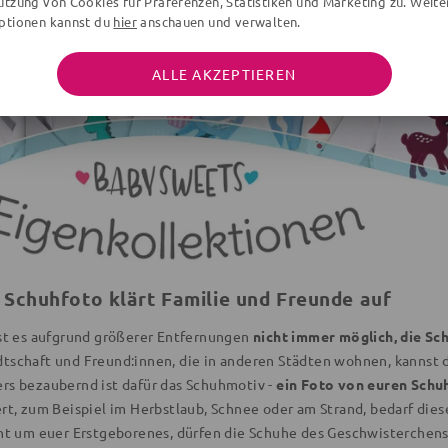
utzung von Cookies für Präferenzen, Statistiken und Marketing zu. Weite
ptionen kannst du
hier
anschauen und verwalten.
ALLE AKZEPTIEREN
n Schuhfoto klärt Familie und Freunde auf
ist es aufgrund größerer Entfernungen
nicht immer möglich, die S
tschaft und Freund:innen, die in anderen Städten wohnen, kannst d
rs bezaubernd ist dafür das Schuhmotiv -
ein Foto von euren Schu
ert, zum Beispiel im Herbstlaub, Schnee oder am Strand, bedarf di
cht um euer Erstgeborenes, dürfen die Schuhe des Geschwisterchens