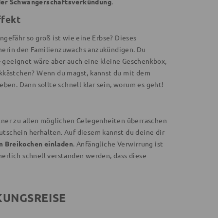
der Schwangerschaftsverkündung
.
ffekt
gefähr so groß ist wie eine Erbse? Dieses
nerin den Familienzuwachs anzukündigen. Du
- geeignet wäre aber auch eine kleine Geschenkbox,
ckkästchen? Wenn du magst, kannst du mit dem
eben. Dann sollte schnell klar sein, worum es geht!
tner zu allen möglichen Gelegenheiten überraschen
tschein herhalten. Auf diesem kannst du deine dir
m Breikochen einladen
. Anfängliche Verwirrung ist
herlich schnell verstanden werden, dass diese
KUNGSREISE