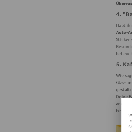
Überra
4. "B
Habt ih
Auto-Au
Sticker 
Besonde
bei euch
5. Ka
Wie sag
Glas- u
gestalt
Deine Fa
andere
ist.
W
l
S