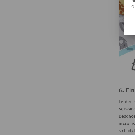
N
O
6. Ei
Leider 
Verwand
Besonde
inszeni
sich ni