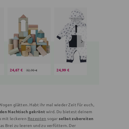
24,67 €
24,99 €
19,99 €
32,90 €
ogen glätten. Habt ihr mal wieder Zeit für euch,
den Nachtisch gekrönt
wird. Du bietest deinem
du mit leckeren
Rezepten
sogar
selbst zubereiten
as Brei zu leeren und zu verfüttern. Der