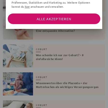
Präferenzen, Statistiken und Marketing zu. Weitere Optionen
ohne Schmerzen
kannst du
hier
anschauen und verwalten.
ALLE AKZEPTIEREN
GEBURT
Wassergeburt - Vorteile, Risiken und Ablauf!
Eine entspannte Alternative?
GEBURT
Was schenke ich nur zur Geburt? - 8
einfallsreiche Ideen!
GEBURT
Wissenswertes über die Plazenta – der
Mutterkuchen als wichtiges Versorgungsorgan
GEBURT