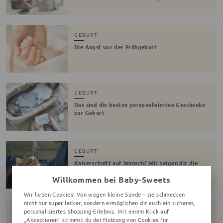
GEBURT
Die Angst vor der Frühgeburt
GEBURT
Das sind die besten personalisierten Geschenke
zur Geburt
GEBURT
Kaiserschnitt auf Wunsch? Wir zeigen dir die
Pros & Contras
Willkommen bei Baby-Sweets
Wir lieben Cookies! Von wegen kleine Sünde – sie schmecken
nicht nur super lecker, sondern ermöglichen dir auch ein sicheres,
GEBURT
personalisiertes Shopping-Erlebnis. Mit einem Klick auf
„Akzeptieren“ stimmst du der Nutzung von Cookies für
Hypnobirthing – alles Wissenswerte zur Geburt