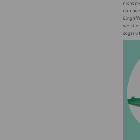
nicht m
durchge
Eingrif
weist e
sogar 6