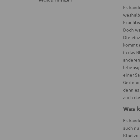
Es hand
weshalb
Fruchtwa
Doch wa
Die ein
kommt e
in das 
anderem 
lebensg
einer S
Gerinnu
denn es
auch da
Was k
Es hande
auch nu
Kind zu