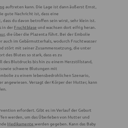
ng
auftreten kann. Die Lage ist dann äußerst Ernst,
e gute Nachricht ist, dass eine
ass du davon betroffen sein wirst, sehr klein ist.
 in der
Fruchtblase
und wachsen dort eifrig heran.
nur
, die über die Plazenta führt. Bei der Embolie
der auch im Gebärmutterhals, wodurch Fruchtwasser
und stört mit seiner Zusammensetzung, die unter
t des Blutes so stark, dass es zu
des Blutdrucks bis hin zu einem Herzstillstand,
d sowie schwere Blutungen mit
embolie zu einem lebensbedrohlichen Szenario,
ter angewiesen. Versagt der Körper der Mutter, kann
den.
rvention erfordert. Gibt es im Verlauf der Geburt
iffen werden, um das Überleben von Mutter und
ende
Medikamente
werden gegeben. Kann das Baby