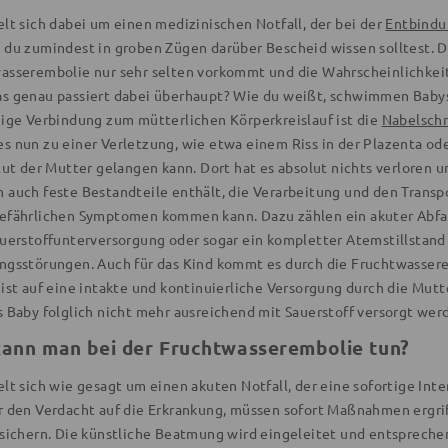
elt sich dabei um einen medizinischen Notfall, der bei der
Entbindu
 du zumindest in groben Zügen darüber Bescheid wissen solltest. Di
sserembolie nur sehr selten vorkommt und die Wahrscheinlichkeit, d
s genau passiert dabei überhaupt? Wie du weißt, schwimmen Babys
zige Verbindung zum mütterlichen Körperkreislauf ist die
Nabelsch
s nun zu einer Verletzung, wie etwa einem Riss in der Plazenta o
Blut der Mutter gelangen kann. Dort hat es absolut nichts verloren 
auch feste Bestandteile enthält, die Verarbeitung und den Transpor
efährlichen Symptomen kommen kann. Dazu zählen ein akuter Abfall 
auerstoffunterversorgung oder sogar ein kompletter Atemstillstan
ngsstörungen. Auch für das Kind kommt es durch die Fruchtwasser
 ist auf eine intakte und kontinuierliche Versorgung durch die Mut
s Baby folglich nicht mehr ausreichend mit Sauerstoff versorgt wer
ann man bei der Fruchtwasserembolie tun?
lt sich wie gesagt um einen akuten Notfall, der eine sofortige Inte
r den Verdacht auf die Erkrankung, müssen sofort Maßnahmen ergr
 sichern. Die künstliche Beatmung wird eingeleitet und entsprech