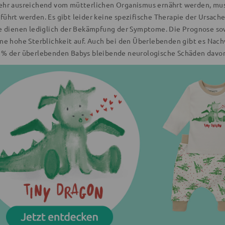
ehr ausreichend vom mütterlichen Organismus ernährt werden, muss
führt werden. Es gibt leider keine spezifische Therapie der Ursach
fe dienen lediglich der Bekämpfung der Symptome. Die Prognose sowo
ine hohe Sterblichkeit auf. Auch bei den Überlebenden gibt es Na
1% der überlebenden Babys bleibende neurologische Schäden davo