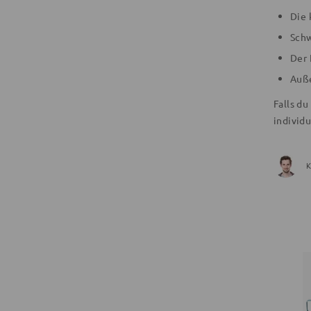
Die 
Schw
Der 
Auße
Falls d
individ
K