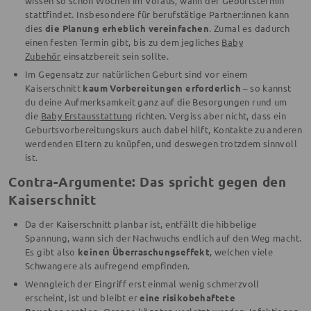
wissen so schon Wochen im Voraus, wann der Geburtstermin
stattfindet. Insbesondere für berufstätige Partner:innen kann
dies
die Planung erheblich vereinfachen
. Zumal es dadurch
einen festen Termin gibt, bis zu dem jegliches
Baby
Zubehör
einsatzbereit sein sollte.
Im Gegensatz zur natürlichen Geburt sind vor einem
Kaiserschnitt
kaum Vorbereitungen erforderlich
– so kannst
du deine Aufmerksamkeit ganz auf die Besorgungen rund um
die
Baby Erstausstattung
richten. Vergiss aber nicht, dass ein
Geburtsvorbereitungskurs auch dabei hilft, Kontakte zu anderen
werdenden Eltern zu knüpfen, und deswegen trotzdem sinnvoll
ist.
Contra-Argumente: Das spricht gegen den
Kaiserschnitt
Da der Kaiserschnitt planbar ist, entfällt die hibbelige
Spannung, wann sich der Nachwuchs endlich auf den Weg macht.
Es gibt also
keinen Überraschungseffekt
, welchen viele
Schwangere als aufregend empfinden.
Wenngleich der Eingriff erst einmal wenig schmerzvoll
erscheint, ist und bleibt er
eine risikobehaftete