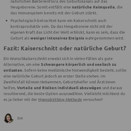
natürlichen Bakterienflora des Geburtskanals auf das
Neugeborene. Somit entfällt eine
natürliche Keimquelle
, die
das Immunsystem bereits mit der Geburt stärkt.
Psychologisch betrachtet kann ein Kaiserschnitt auch
kontraproduktiv sein. Da das Neugeborene nicht mit der
eigenen Kraft das Licht der Welt erblickt, kann es sein, dass die
Geburt als
weniger intensives Ereignis
wahrgenommen wird.
Fazit: Kaiserschnitt oder natürliche Geburt?
Ein Wunschkaiserschnitt erweist sich in vielen Fällen als gute
Alternative, um eine
Schwangere körperlich und seelisch zu
entlasten
. Sofern keine medizinische Notwendigkeit besteht, sollte
eine natürliche Geburt jedoch an erster Stelle stehen. Im
Zweifelsfall können Hebammen, Geburtshelfer und Ärzt:innen
helfen,
Vorteile und Risiken individuell abzuwägen
und daraus
resultierend, die beste Option auszuwählen. Vielleicht möchtest du
es ja lieber mit der
Hypnobirthing-Methode
versuchen?
Zoé