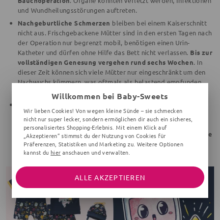
Bauchoperation
. Organe könnten verletzt werden, Infektionen
und Wundheilungsstörungen auftreten.
Nachgeburtliche Schmerzen
bleiben bei einem Kaiserschnitt
nicht aus. Frischgebackene Mütter sind in den ersten Tagen nach
der Operation nur begrenzt mobil, benötigen einen Urin-
Katheter und dürfen ohne Hilfe das Bett nicht verlassen.
Bis zur
vollständigen Genesung vergehen rund sechs Wochen
. In
dieser Zeit können sich viele Mütter nur eingeschränkt um den
Nachwuchs kümmern, was oftmals als belastend empfunden
wird.
Willkommen bei Baby-Sweets
Damit einhergehend verlängert sich der Aufenthalt im
Wir lieben Cookies! Von wegen kleine Sünde – sie schmecken
Krankenhaus. Natürlich Gebärende dürfen nach einer
nicht nur super lecker, sondern ermöglichen dir auch ein sicheres,
komplikationslosen Geburt nach rund drei Tagen wieder nach
personalisiertes Shopping-Erlebnis. Mit einem Klick auf
Hause. Frauen, die per Kaiserschnitt gebären, müssen
rund eine
„Akzeptieren“ stimmst du der Nutzung von Cookies für
Woche in der Klinik
bleiben.
Präferenzen, Statistiken und Marketing zu. Weitere Optionen
kannst du
hier
anschauen und verwalten.
ALLE AKZEPTIEREN