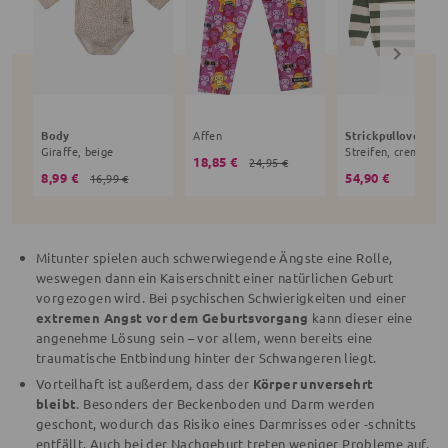
Body
Affen
Strickpullover
Giraffe, beige
Streifen, creme
18,85 €
24,95 €
8,99 €
54,90 €
16,99 €
Mitunter spielen auch schwerwiegende Ängste eine Rolle,
weswegen dann ein Kaiserschnitt einer natürlichen Geburt
vorgezogen wird. Bei psychischen Schwierigkeiten und einer
extremen Angst vor dem Geburtsvorgang
kann dieser eine
angenehme Lösung sein – vor allem, wenn bereits eine
traumatische Entbindung hinter der Schwangeren liegt.
Vorteilhaft ist außerdem, dass der
Körper unversehrt
bleibt
. Besonders der Beckenboden und Darm werden
geschont, wodurch das Risiko eines Darmrisses oder -schnitts
entfällt. Auch bei der Nachgeburt treten weniger Probleme auf.