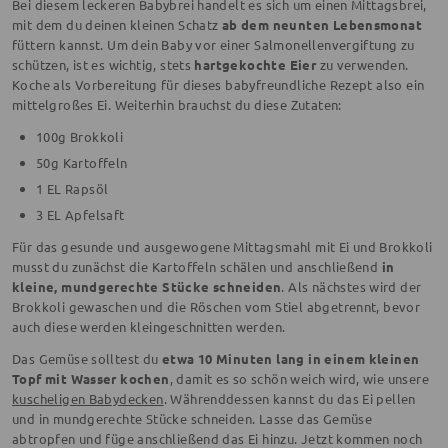
Bei diesem leckeren Babybrei handelt es sich um einen Mittagsbrei,
mit dem du deinen kleinen Schatz
ab dem neunten Lebensmonat
füttern kannst. Um dein Baby vor einer Salmonellenvergiftung zu
schützen, ist es wichtig, stets
hartgekochte Eier
zu verwenden.
Koche als Vorbereitung für dieses babyfreundliche Rezept also ein
mittelgroßes Ei. Weiterhin brauchst du diese Zutaten:
100g Brokkoli
50g Kartoffeln
1 EL Rapsöl
3 EL Apfelsaft
Für das gesunde und ausgewogene Mittagsmahl mit Ei und Brokkoli
musst du zunächst die Kartoffeln schälen und anschließend
in
kleine, mundgerechte Stücke schneiden
. Als nächstes wird der
Brokkoli gewaschen und die Röschen vom Stiel abgetrennt, bevor
auch diese werden kleingeschnitten werden.
Das Gemüse solltest du
etwa 10 Minuten lang in einem kleinen
Topf mit Wasser kochen
, damit es so schön weich wird, wie unsere
kuscheligen Babydecken
. Währenddessen kannst du das Ei pellen
und in mundgerechte Stücke schneiden. Lasse das Gemüse
abtropfen und füge anschließend das Ei hinzu. Jetzt kommen noch