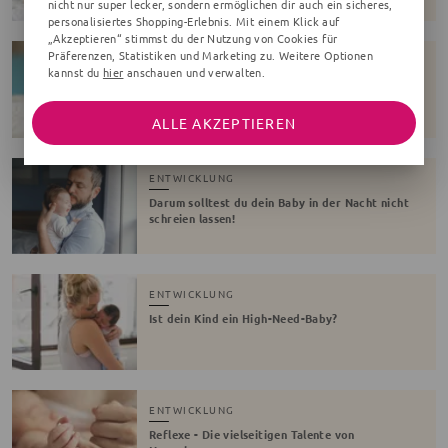
nicht nur super lecker, sondern ermöglichen dir auch ein sicheres,
personalisiertes Shopping-Erlebnis. Mit einem Klick auf
„Akzeptieren“ stimmst du der Nutzung von Cookies für
Präferenzen, Statistiken und Marketing zu. Weitere Optionen
ENTWICKLUNG
kannst du
hier
anschauen und verwalten.
Frühchen - Der beste Umgang mit den kleinen
Kämpfern
ALLE AKZEPTIEREN
ENTWICKLUNG
Darum solltest du dein Baby in der Nacht nicht
schreien lassen!
ENTWICKLUNG
Ist dein Kind ein High-Need-Baby?
ENTWICKLUNG
Reflexe - Die vielseitigen Talente von