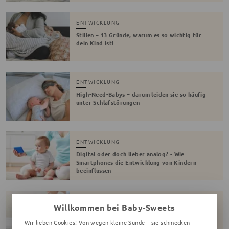
ENTWICKLUNG
Stillen – 13 Gründe, warum es so wichtig für
dein Kind ist!
ENTWICKLUNG
High-Need-Babys – darum leiden sie so häufig
unter Schlafstörungen
ENTWICKLUNG
Digital oder doch lieber analog? - Wie
Smartphones die Entwicklung von Kindern
beeinflussen
ENTWICKLUNG
Willkommen bei Baby-Sweets
Babygymnastik – so förderst du die
Beweglichkeit deines Babys
Wir lieben Cookies! Von wegen kleine Sünde – sie schmecken