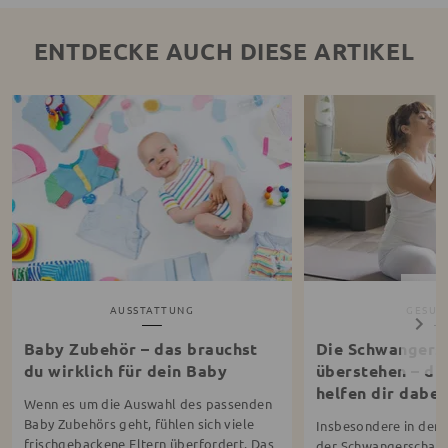
ENTDECKE AUCH DIESE ARTIKEL
AUSSTATTUNG
GESUN
Baby Zubehör – das brauchst
Die Schwangersc
du wirklich für dein Baby
überstehen – di
helfen dir dabei
Wenn es um die Auswahl des passenden
Baby Zubehörs geht, fühlen sich viele
Insbesondere in den 
frischgebackene Eltern überfordert. Das
der Schwangerschaft t