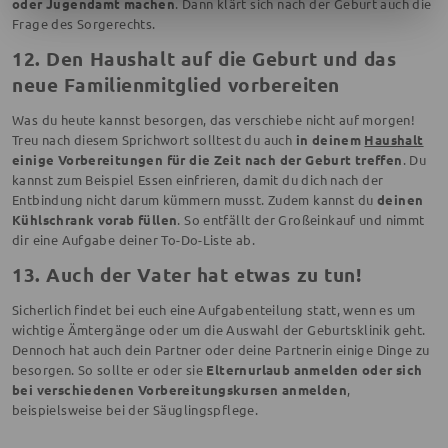
oder Jugendamt machen
. Dann klärt sich nach der Geburt auch die
Frage des Sorgerechts.
12. Den Haushalt auf die Geburt und das
neue Familienmitglied vorbereiten
Was du heute kannst besorgen, das verschiebe nicht auf morgen!
Treu nach diesem Sprichwort solltest du auch
in deinem
Haushalt
einige Vorbereitungen für die Zeit nach der Geburt treffen
. Du
kannst zum Beispiel Essen einfrieren, damit du dich nach der
Entbindung nicht darum kümmern musst. Zudem kannst du
deinen
Kühlschrank vorab füllen
. So entfällt der Großeinkauf und nimmt
dir eine Aufgabe deiner To-Do-Liste ab.
13. Auch der Vater hat etwas zu tun!
Sicherlich findet bei euch eine Aufgabenteilung statt, wenn es um
wichtige Ämtergänge oder um die Auswahl der Geburtsklinik geht.
Dennoch hat auch dein Partner oder deine Partnerin einige Dinge zu
besorgen. So sollte er oder sie
Elternurlaub anmelden oder sich
bei verschiedenen Vorbereitungskursen anmelden
,
beispielsweise bei der Säuglingspflege.