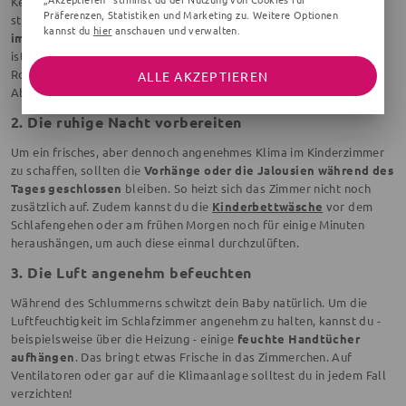
Kein Mensch, auch nicht die kleinen Menschen, wollen in einem
Präferenzen, Statistiken und Marketing zu. Weitere Optionen
stickigen Zimmer schlafen. Von daher solltest du
das Babyzimmer
kannst du
hier
anschauen und verwalten.
immer richtig durchlüften
, auch wenn es draußen furchtbar heiß
ist. Dabei spielt die richtige Tageszeit für das Lüften eine große
Rolle: Bestenfalls öffnest du das Fenster am Morgen oder am
ALLE AKZEPTIEREN
Abend, sobald die Sonne untergeht.
2. Die ruhige Nacht vorbereiten
Um ein frisches, aber dennoch angenehmes Klima im Kinderzimmer
zu schaffen, sollten die
Vorhänge oder die Jalousien während des
Tages geschlossen
bleiben. So heizt sich das Zimmer nicht noch
zusätzlich auf. Zudem kannst du die
Kinderbettwäsche
vor dem
Schlafengehen oder am frühen Morgen noch für einige Minuten
heraushängen, um auch diese einmal durchzulüften.
3. Die Luft angenehm befeuchten
Während des Schlummerns schwitzt dein Baby natürlich. Um die
Luftfeuchtigkeit im Schlafzimmer angenehm zu halten, kannst du -
beispielsweise über die Heizung - einige
feuchte Handtücher
aufhängen
. Das bringt etwas Frische in das Zimmerchen. Auf
Ventilatoren oder gar auf die Klimaanlage solltest du in jedem Fall
verzichten!