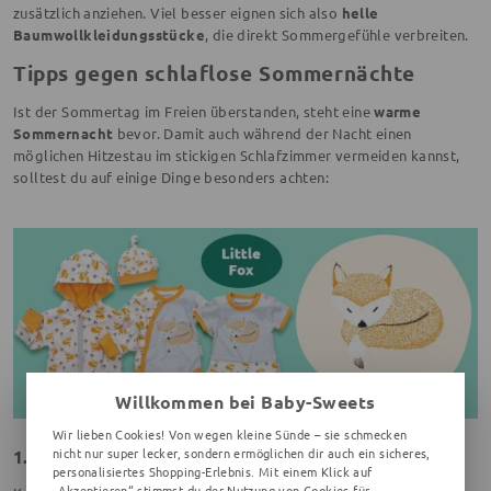
zusätzlich anziehen. Viel besser eignen sich also
helle
Baumwollkleidungsstücke
, die direkt Sommergefühle verbreiten.
Tipps gegen schlaflose Sommernächte
Ist der Sommertag im Freien überstanden, steht eine
warme
Sommernacht
bevor. Damit auch während der Nacht einen
möglichen Hitzestau im stickigen Schlafzimmer vermeiden kannst,
solltest du auf einige Dinge besonders achten:
Willkommen bei Baby-Sweets
Wir lieben Cookies! Von wegen kleine Sünde – sie schmecken
nicht nur super lecker, sondern ermöglichen dir auch ein sicheres,
1. Richtiges Lüften
personalisiertes Shopping-Erlebnis. Mit einem Klick auf
„Akzeptieren“ stimmst du der Nutzung von Cookies für