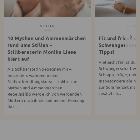
STILLEN
GESUN
10 Mythen und Ammenmärchen
Fit und frisch d
rund ums Stillen –
Schwangerschaf
Stillberaterin Monika Liese
Tipps!
klärt auf
Vielleicht fühlst du 
Schwangerschaft wie 
Als Stillberaterin begegnen mir –
Schlapp, träge, unbe
besonders während meiner
Insbesondere die he
Stillvorbereitungskurse – zahlreiche
zur Sommerzeit mach
Mythen und Ammenmärchen.
zusätzlich...
Regelmäßig werde ich von werdenden
Müttern nach ihnen und meiner Meinung
daz...