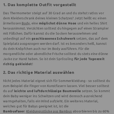
1. Das komplette Outfit vorgestellt
Das Thermometer steigt auf 30 Grad an und du stehst ratlos vor
dem Kleiderschrank deines kleinen Schatzes? Jetzt heißt es: einen
ärmellosen
Body
, eine
möglichst dünne Hose
und ein helles Shirt
herausnimmst. Verzichten solltest du hingegen auf einen Strampler
mit Füßchen. Dafür kannst du die Socken herausnehmen und
unbedingt auf ein
geschlossenes Schuhwerk
setzen, das auf dem
Spielplatz ausgezogen werden darf. Ist es besonders heiß, kannst
du dein Knöpfchen auch nur im Body ausführen. Für die
morgendliche oder abendliche Frische solltest du stets eine dünne
Jacke zur Hand haben. So ist dein Sprössling
für jede Tageszeit
richtig gekleidet
!
2. Das richtige Material auswählen
Nicht jedes Material eignet sich für Sommerkleidung - so solltest du
zum Beispiel die Finger von Kunstfasern lassen. Viel besser solltest
du auf
leichte und luftdurchlässige Baumwolle
setzen. So kommt
dein Baby weniger ins Schwitzen und wird dennoch ausreichend
warmgehalten, falls ein Wind aufzieht. Ein weiteres Material,
welches gut für Babys geeignet ist, ist die
Bambusfaser
.
Kleidungsstücke aus Bambus
absorbieren bis zu 60%