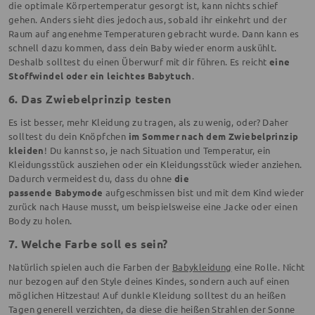
die optimale Körpertemperatur gesorgt ist, kann nichts schief
gehen. Anders sieht dies jedoch aus, sobald ihr einkehrt und der
Raum auf angenehme Temperaturen gebracht wurde. Dann kann es
schnell dazu kommen, dass dein Baby wieder enorm auskühlt.
Deshalb solltest du einen Überwurf mit dir führen. Es reicht
eine
Stoffwindel oder ein leichtes Babytuch
.
6. Das Zwiebelprinzip testen
Es ist besser, mehr Kleidung zu tragen, als zu wenig, oder? Daher
solltest du dein Knöpfchen
im Sommer nach dem Zwiebelprinzip
kleiden
! Du kannst so, je nach Situation und Temperatur, ein
Kleidungsstück ausziehen oder ein Kleidungsstück wieder anziehen.
Dadurch vermeidest du, dass du ohne
die
passende Babymode
aufgeschmissen bist und mit dem Kind wieder
zurück nach Hause musst, um beispielsweise eine Jacke oder einen
Body zu holen.
7. Welche Farbe soll es sein?
Natürlich spielen auch die Farben der
Babykleidung
eine Rolle. Nicht
nur bezogen auf den Style deines Kindes, sondern auch auf einen
möglichen Hitzestau! Auf dunkle Kleidung solltest du an heißen
Tagen generell verzichten, da diese die heißen Strahlen der Sonne