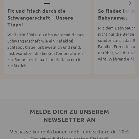
Fit und frisch durch die
So findet ihr d
Schwangerschaft – Unsere
Babynamen
Tipps!
Mit dem Babybauch 
nicht nur die Berge a
Vielleicht fühlst du dich während deiner
sondern auch das Rät
Schwangerschaft wie ein Hefekloß:
Familie, Freunden un
Schlapp, träge, unbeweglich und rund.
darüber, wie der Na
Insbesondere die heißen Temperaturen
wird. Während eini...
zur Sommerzeit machen dir dann noch
zusätzlich...
MELDE DICH ZU UNSEREM
NEWSLETTER AN
Verpasse keine Aktionen mehr und sichere dir 10%
Rabatt auf deinen ersten Einkauf!