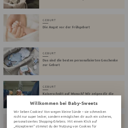
GEBURT
Die Angst vor der Frühgeburt
GEBURT
Das sind die besten personalisierten Geschenke
zur Geburt
GEBURT
Kaiserschnitt auf Wunsch? Wir zeigen dir die
Pros & Contras
Willkommen bei Baby-Sweets
Wir lieben Cookies! Von wegen kleine Sünde – sie schmecken
nicht nur super lecker, sondern ermöglichen dir auch ein sicheres,
GEBURT
personalisiertes Shopping-Erlebnis. Mit einem Klick auf
„Akzeptieren“ stimmst du der Nutzung von Cookies für
Hypnobirthing – alles Wissenswerte zur Geburt