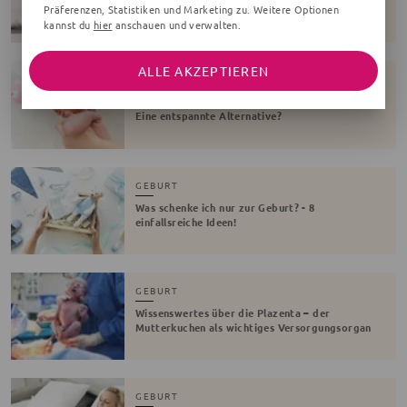
Präferenzen, Statistiken und Marketing zu. Weitere Optionen
ohne Schmerzen
kannst du
hier
anschauen und verwalten.
ALLE AKZEPTIEREN
GEBURT
Wassergeburt - Vorteile, Risiken und Ablauf!
Eine entspannte Alternative?
GEBURT
Was schenke ich nur zur Geburt? - 8
einfallsreiche Ideen!
GEBURT
Wissenswertes über die Plazenta – der
Mutterkuchen als wichtiges Versorgungsorgan
GEBURT