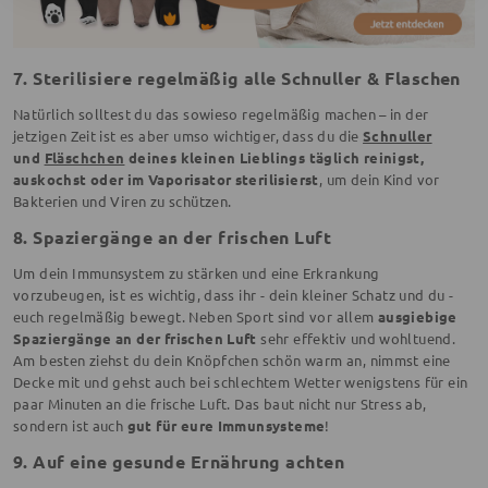
7. Sterilisiere regelmäßig alle Schnuller & Flaschen
Natürlich solltest du das sowieso regelmäßig machen – in der
jetzigen Zeit ist es aber umso wichtiger, dass du die
Schnuller
und
Fläschchen
deines kleinen Lieblings täglich reinigst,
auskochst oder im Vaporisator sterilisierst
, um dein Kind vor
Bakterien und Viren zu schützen.
8. Spaziergänge an der frischen Luft
Um dein Immunsystem zu stärken und eine Erkrankung
vorzubeugen, ist es wichtig, dass ihr - dein kleiner Schatz und du -
euch regelmäßig bewegt. Neben Sport sind vor allem
ausgiebige
Spaziergänge an der frischen Luft
sehr effektiv und wohltuend.
Am besten ziehst du dein Knöpfchen schön warm an, nimmst eine
Decke mit und gehst auch bei schlechtem Wetter wenigstens für ein
paar Minuten an die frische Luft. Das baut nicht nur Stress ab,
sondern ist auch
gut für eure Immunsysteme
!
9. Auf eine gesunde Ernährung achten