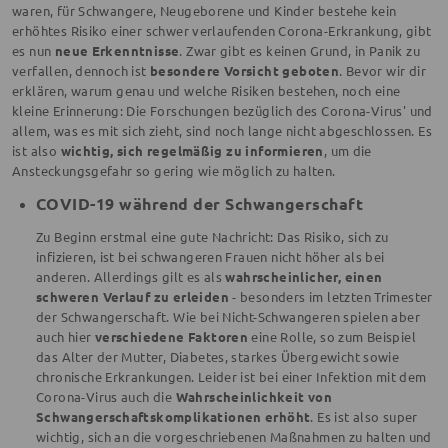
waren, für Schwangere, Neugeborene und Kinder bestehe kein
erhöhtes Risiko einer schwer verlaufenden Corona-Erkrankung, gibt
es nun
neue Erkenntnisse
. Zwar gibt es keinen Grund, in Panik zu
verfallen, dennoch ist
besondere Vorsicht geboten
. Bevor wir dir
erklären, warum genau und welche Risiken bestehen, noch eine
kleine Erinnerung: Die Forschungen bezüglich des Corona-Virus' und
allem, was es mit sich zieht, sind noch lange nicht abgeschlossen. Es
ist also
wichtig, sich regelmäßig zu informieren
, um die
Ansteckungsgefahr so gering wie möglich zu halten.
COVID-19 während der Schwangerschaft
Zu Beginn erstmal eine gute Nachricht: Das Risiko, sich zu
infizieren, ist bei schwangeren Frauen nicht höher als bei
anderen. Allerdings gilt es als
wahrscheinlicher, einen
schweren Verlauf zu erleiden
- besonders im letzten Trimester
der Schwangerschaft. Wie bei Nicht-Schwangeren spielen aber
auch hier
verschiedene Faktoren
eine Rolle, so zum Beispiel
das Alter der Mutter, Diabetes, starkes Übergewicht sowie
chronische Erkrankungen. Leider ist bei einer Infektion mit dem
Corona-Virus auch die
Wahrscheinlichkeit von
Schwangerschaftskomplikationen erhöht
. Es ist also super
wichtig, sich an die vorgeschriebenen Maßnahmen zu halten und