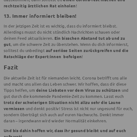
rechtzeitig ärztlichen Rat einholen
!
13. Immer informiert bleiben!
In der jetzigen Zeit ist es wichtig, dass du informiert bleibst.
Allerdings musst du nicht stündlich Nachrichten schauen oder
deinen Feed aktualisieren.
Ein bisschen Abstand tut ab und zu
gut
, um die schwere Zeit zu überstehen. Wenn du dich informierst,
solltest du unbedingt
auf seriöse Seiten zurückgreifen und die
Ratschläge der Expert:innen befolgen
!
Fazit
Die aktuelle Zeit ist für niemanden leicht. Corona betrifft uns alle
und macht uns allen das Leben schwer. Wir hoffen, dass dir diese
Tipps helfen, um
deine Liebsten vor dem Virus zu schützen
und
gut durch die kommende Pandemie-Zeit zu kommen. Lasst euch
trotz der schwierigen Situation nicht allzu sehr die Laune
vermiesen
und denkt positiv! Stress ist nicht nur ungesund für euch,
sondern überträgt sich auch auf euren Nachwuchs. Denkt immer
daran – irgendwann wird wieder Normalität einkehren.
Und bis dahin hoffen wir, dass ihr gesund bleibt und auf euch
aufpasst!