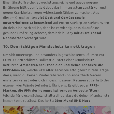
Eine nährstoffreiche, abwechslungsreiche und ausgewogene
Ernährung hilft ebenfalls dabei, das Immunsystem zu stärken und
gegen Krankheitserreger widerstandsfähiger zu machen. Aus
diesem Grund sollten
viel Obst und Gemüse sowie
unverarbeitete Lebensmittel
auf eurem Speiseplan stehen. Wenn
du dein Kind noch stillst, dann ist es wichtig, dass du auf eine
gesunde Ernährung achtest, damit dein Baby
mit ausreichend
Nährstoffen versorgt
wird.
10. Den richtigen Mundschutz korrekt tragen
Um sich unterwegs und besonders in geschlossenen Räumen vor
COVID-19 zu schützen, solltest du stets einen Mundschutz
mitführen.
Am besten schützen dich und deine Kontakte die
FFP2-Masken
, welche 94% aller Aerosole erfolgreich filtern. Trage
diese, wenn du keinen Mindestabstand von anderthalb Metern
einhalten kannst oder dich in geschlossenen Räumen außerhalb der
eigenen vier Wände befindest. Übrigens: Es gibt sogar
FFP3-
Masken, die 99% der herumschwirrenden Aerosole filtern
.
Wichtig für diesen Schutz ist allerdings, dass du deinen Mundschutz
immer korrekt trägst. Das heißt:
über Mund UND Nase
!