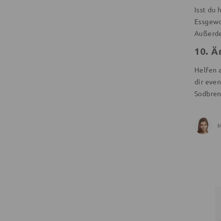
Isst du
Essgewo
Außerde
10.
Är
Helfen 
dir eve
Sodbren
M