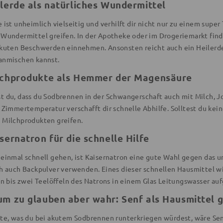
ilerde als natürliches Wundermittel
 ist unheimlich vielseitig und verhilft dir nicht nur zu einem supe
 Wundermittel greifen. In der Apotheke oder im Drogeriemarkt finde
akuten Beschwerden einnehmen. Ansonsten reicht auch ein Heilerde
anmischen kannst.
lchprodukte als Hemmer der Magensäure
t du, dass du Sodbrennen in der Schwangerschaft auch mit Milch, Jo
 Zimmertemperatur verschafft dir schnelle Abhilfe. Solltest du kei
 Milchprodukten greifen.
isernatron für die schnelle Hilfe
 einmal schnell gehen, ist Kaisernatron eine gute Wahl gegen das 
ch auch Backpulver verwenden. Eines dieser schnellen Hausmittel wi
in bis zwei Teelöffeln des Natrons in einem Glas Leitungswasser au
um zu glauben aber wahr: Senf als Hausmittel
zte, was du bei akutem Sodbrennen runterkriegen würdest, wäre Sen