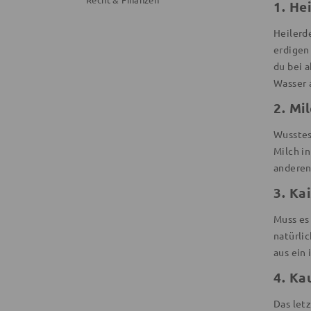
1. He
Heilerde
erdigen
du bei 
Wasser 
2. Mi
Wusstes
Milch in
anderen
3. Ka
Muss es
natürli
aus ein 
4. Ka
Das let