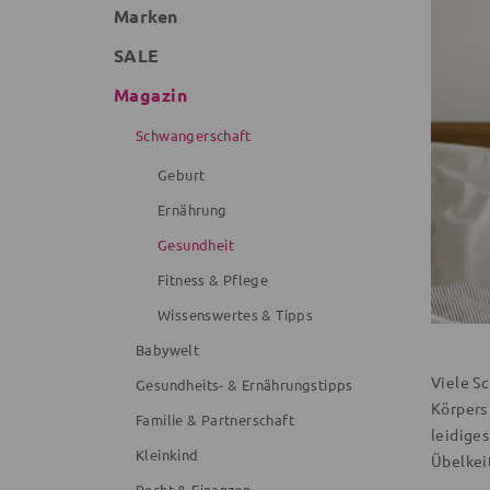
Marken
SALE
Magazin
Schwangerschaft
Geburt
Ernährung
Gesundheit
Fitness & Pflege
Wissenswertes & Tipps
Babywelt
Viele S
Gesundheits- & Ernährungstipps
Körpers
Familie & Partnerschaft
leidige
Kleinkind
Übelkeit
Recht & Finanzen