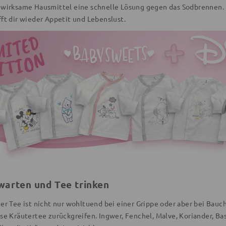
 wirksame Hausmittel eine schnelle Lösung gegen das Sodbrennen. B
ft dir wieder Appetit und Lebenslust.
arten und Tee trinken
ßer Tee ist nicht nur wohltuend bei einer Grippe oder aber bei Bau
sse Kräutertee zurückgreifen. Ingwer, Fenchel, Malve, Koriander, Ba