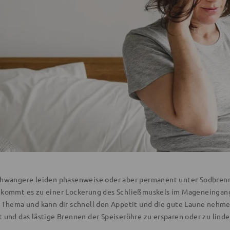
chwangere leiden phasenweise oder aber permanent unter Sodbrenn
 kommt es zu einer Lockerung des Schließmuskels im Mageneingang.
s Thema und kann dir schnell den Appetit und die gute Laune nehme
 und das lästige Brennen der Speiseröhre zu ersparen oder zu linde