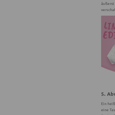
äußerst
verschaf
5.
Abw
Ein hei
eine Ta