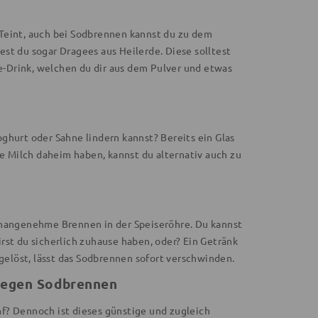
r Teint, auch bei Sodbrennen kannst du zu dem
st du sogar Dragees aus Heilerde. Diese solltest
-Drink, welchen du dir aus dem Pulver und etwas
ghurt oder Sahne lindern kannst? Bereits ein Glas
ne Milch daheim haben, kannst du alternativ auch zu
unangenehme Brennen in der Speiseröhre. Du kannst
rst du sicherlich zuhause haben, oder? Ein Getränk
fgelöst, lässt das Sodbrennen sofort verschwinden.
 gegen Sodbrennen
f? Dennoch ist dieses günstige und zugleich