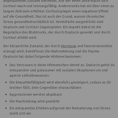
angespannten Zustand befindest. Auf der einen Seite macht dich
Cortisol wach und leistungsfähig. Andererseits hat ein über einen zu
langen Zeitraum erhöhter Cortisolspiegel einen negativen Effekt
auf die Gesundheit. Das ist auch der Grund, warum chronischer
Stress gesundheitsschädlich ist. Vereinfacht ausgedrückt sind
Oxytocin und Cortisol Gegenspieler. Ein Aspekt dabei ist die
Regulation des Blutdrucks, der durch Oxytocin gesenkt und durch
Cortisol erhöht wird.
Der körperliche Zustand, der durch
Hormone
und Neurotransmitter
erzeugt wird, beeinflusst die Wahrnehmung und die Psyche.
Oxytocin hat dabei folgende Wirkmechanismen:
Das Vertrauen in deine Mitmenschen nimmt zu. Dadurch gehst du
entspannter und gelassener mit sozialen Situationen um und
agierst selbstbewusster.
Die Empathiefähigkeit wird ebenfalls gesteigert, sodass es dir
leichter fällt, dein Gegenüber einzuschätzen
Aggressionen werden abgebaut
Die Paarbindung wird gestärkt
Ein entspanntes Erleben aufgrund der Reduzierung von Stress
stellt sich ein