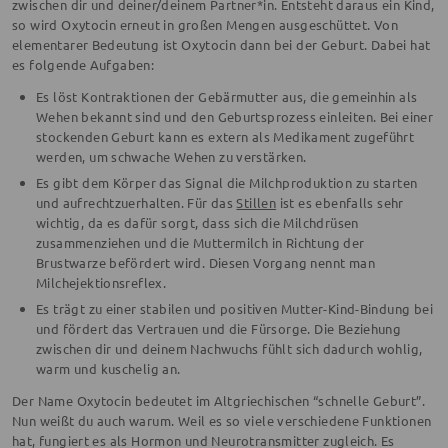
zwischen dir und deiner/deinem Partner*in. Entsteht daraus ein Kind,
so wird Oxytocin erneut in großen Mengen ausgeschüttet. Von
elementarer Bedeutung ist Oxytocin dann bei der Geburt. Dabei hat
es folgende Aufgaben:
Es löst Kontraktionen der Gebärmutter aus, die gemeinhin als
Wehen bekannt sind und den Geburtsprozess einleiten. Bei einer
stockenden Geburt kann es extern als Medikament zugeführt
werden, um schwache Wehen zu verstärken.
Es gibt dem Körper das Signal die Milchproduktion zu starten
und aufrechtzuerhalten. Für das
Stillen
ist es ebenfalls sehr
wichtig, da es dafür sorgt, dass sich die Milchdrüsen
zusammenziehen und die Muttermilch in Richtung der
Brustwarze befördert wird. Diesen Vorgang nennt man
Milchejektionsreflex.
Es trägt zu einer stabilen und positiven Mutter-Kind-Bindung bei
und fördert das Vertrauen und die Fürsorge. Die Beziehung
zwischen dir und deinem Nachwuchs fühlt sich dadurch wohlig,
warm und kuschelig an.
Der Name Oxytocin bedeutet im Altgriechischen “schnelle Geburt”.
Nun weißt du auch warum. Weil es so viele verschiedene Funktionen
hat, fungiert es als Hormon und Neurotransmitter zugleich. Es