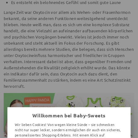
Es entsteht ein belohnendes Gefühl und somit gute Laune
Lange Zeit war Oxytocin vor allem als Wehen- oder Frauenhormon
bekannt, da seine anderen Funktionen weitestgehend unentdeckt
blieben. Heute weiß man, dass es sich um eine komplexe Substanz
handelt, die eine Vielzahl an aufeinander aufbauenden körperlichen
und psychischen Vorgängen bewirkt. Vieles ist jedoch immer noch
unbekannt und steht aktuell im Fokus der Forschung. Es gibt
allerdings bereits mehrere Studien, die belegen, dass sich Menschen
unter Oxytocineinfluss harmonischer und friedlicher in Gruppen
verhalten. Interessant dabei ist aber, dass gegenüber Fremden und
Außenstehenden die Rivalität zeitgleich erhöht wurde. Das könnte
ein Indikator dafür sein, dass Oxytocin auch dazu dient, den
Familienzusammenhalt zu stärken, indem es eine Art Schutzinstinkt
hervorruft.
Willkommen bei Baby-Sweets
Wir lieben Cookies! Von wegen kleine Sünde – sie schmecken
nicht nur super lecker, sondern ermöglichen dir auch ein sicheres,
personalisiertes Shopping-Erlebnis. Mit einem Klick auf