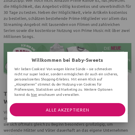
Zusatztipp: Wer noch nicht Amazon Prime Kunde ist, hat jederzeit
die Möglichkeit, das Angebot völlig kostenlos und unverbindlich für
30 Tage zu testen. Neben der Möglichkeit, viele Artikeln kostenlos
zu bestellen, schätzen bestehende Prime-Mitglieder vor allem das
Streaming-Angebot mit tausenden von Filmen und zahlreichen
Serien sowie die kostenlose Nutzung von Prime Music mit über zwei
Millionen Songs.
Willkommen bei Baby-Sweets
Wir lieben Cookies! Von wegen kleine Sünde – sie schmecken
nicht nur super lecker, sondern ermöglichen dir auch ein sicheres,
personalisiertes Shopping-Erlebnis. Mit einem Klick auf
„Akzeptieren“ stimmst du der Nutzung von Cookies für
Präferenzen, Statistiken und Marketing zu. Weitere Optionen
Tipp #4: Gratisproben und
kannst du
hier
anschauen und verwalten.
Willkommenspakete nutzen
ALLE AKZEPTIEREN
Viele Unternehmen freuen sich ebenfalls über den Nachwuchs, weil
sie dadurch neue Stammkunden gewinnen können. Deshalb zeigen
sie sich oftmals gleich zu Beginn besonders großzügig, um
werdende Mütter und Väter dauerhaft an das eigene Unternehmen