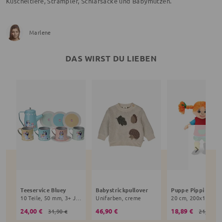
Kuscheltiere, Strampler, Schlafsäcke und Babymützen.
Marlene
DAS WIRST DU LIEBEN
Teeservice Bluey
Babystrickpullover
10 Teile, 50 mm, 3+ Jahre, bunt
Unifarben, creme
24,00 €
46,90 €
18,89 €
31,90 €
21,90 €