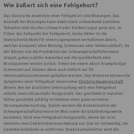
Wie äußert sich eine Fehlgeburt?
Das klassische Anzeichen einer Fehlgeburt sind Blutungen. Das
Ausmaß der Blutungen kann dabei stark schwankend ausfallen.
Teilweise sind sie eher schwach oder bleiben sogar ganz aus. Je
früher der Zeitpunkt der Fehlgeburt, desto höher ist die
Wahrscheinlichkeit für einen sogenannten verhaltenen Abort,
welcher komplett ohne Blutung, Schmerzen oder Wehen abläuft. Da
der Körper nun die Produktion der Schwangerschaftshormone
stoppt, gehen subtile Anzeichen wie Morgenübelkeit oder
Brustspannen wieder zurück. Treten bei einem Abort krampfartige
Schmerzen auf, können diese auch einfach nur für
Menstruationsschmerzen gehalten werden. Des Weiteren können die
Symptome einer Fehlgeburt denen einer
Eileiterschwangerschaft
ähneln. Bei der ärztlichen Untersuchung wird eine Fehlgeburt
mittels eines Ultraschalls festgestellt. Das geschieht in manchen
Fällen geschieht zufällig im Rahmen einer ganz normalen
Vorsorgeuntersuchung. Zudem werden die Konzentration der
Schwangerschaftshormone im Blut sowie die Entzündungswerte
bestimmt. Wird eine Fehlgeburt festgestellt, nimmt der Arzt
meistens eine Gebärmutterausschabung vor. Das ist notwendig, um
Geweberückstände zu entfernen. Etwas komplizierter wird die