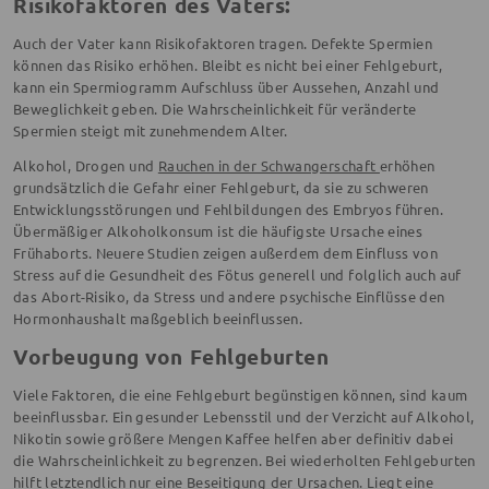
Risikofaktoren des Vaters:
Auch der Vater kann Risikofaktoren tragen. Defekte Spermien
können das Risiko erhöhen. Bleibt es nicht bei einer Fehlgeburt,
kann ein Spermiogramm Aufschluss über Aussehen, Anzahl und
Beweglichkeit geben. Die Wahrscheinlichkeit für veränderte
Spermien steigt mit zunehmendem Alter.
Alkohol, Drogen und
Rauchen in der Schwangerschaft
erhöhen
grundsätzlich die Gefahr einer Fehlgeburt, da sie zu schweren
Entwicklungsstörungen und Fehlbildungen des Embryos führen.
Übermäßiger Alkoholkonsum ist die häufigste Ursache eines
Frühaborts. Neuere Studien zeigen außerdem dem Einfluss von
Stress auf die Gesundheit des Fötus generell und folglich auch auf
das Abort-Risiko, da Stress und andere psychische Einflüsse den
Hormonhaushalt maßgeblich beeinflussen.
Vorbeugung von Fehlgeburten
Viele Faktoren, die eine Fehlgeburt begünstigen können, sind kaum
beeinflussbar. Ein gesunder Lebensstil und der Verzicht auf Alkohol,
Nikotin sowie größere Mengen Kaffee helfen aber definitiv dabei
die Wahrscheinlichkeit zu begrenzen. Bei wiederholten Fehlgeburten
hilft letztendlich nur eine Beseitigung der Ursachen. Liegt eine