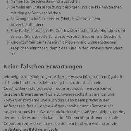
Namen für Geschwisterkind aussuchen
Gemeinsam
Erstausstattung besorgen
und die kleinen Sachen
mit den großen vergleichen
Schwangerschaftskalender (ähnlich wie bei einem
Adventskalender)
Eine Party für das große Geschwisterkind und als Highlight gibt
es ein T-Shirt „Große Schwester/Großer Bruder“ als Geschenk
Kinderzimmer gemeinsam mit
Möbeln und wunderschönen
Teppichen
einrichten, damit das Kind in den Prozess involviert
ist
Keine falschen Erwartungen
Wir neigen bei Kindern gerne dazu, etwas schön zu reden. Egal ob
sich dein Kind bereits jetzt riesig freut oder du ihm ein
Geschwisterkind noch schönreden möchtest –
wecke keine
falschen Erwartungen
! Eine Schwangerschaft ist mental und
körperlich fordernd und auch das Baby beansprucht in der
Anfangszeit fast all deine Aufmerksamkeit und Fürsorge. Ein
Neugeborenes ist außerdem nicht der/ die spaßige Spielpartner:in ,
der oder die es mal sein kann. Um Eifersuchtsprobleme nach der
Geburt zu reduzieren, musst du deinem Kind von Anfang an
ein
realistisches Bild vermitteln
.