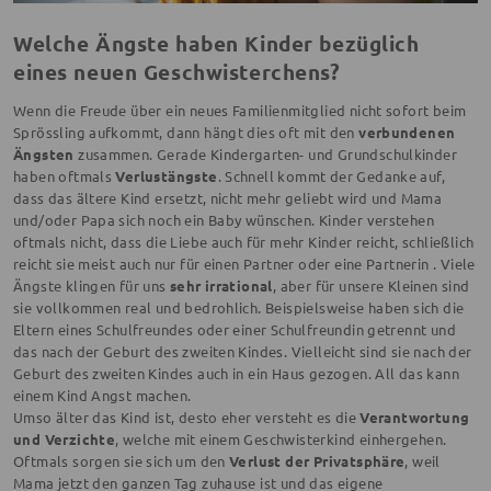
Welche Ängste haben Kinder bezüglich
eines neuen Geschwisterchens?
Wenn die Freude über ein neues Familienmitglied nicht sofort beim
Sprössling aufkommt, dann hängt dies oft mit den
verbundenen
Ängsten
zusammen. Gerade Kindergarten- und Grundschulkinder
haben oftmals
Verlustängste
. Schnell kommt der Gedanke auf,
dass das ältere Kind ersetzt, nicht mehr geliebt wird und Mama
und/oder Papa sich noch ein Baby wünschen. Kinder verstehen
oftmals nicht, dass die Liebe auch für mehr Kinder reicht, schließlich
reicht sie meist auch nur für einen Partner oder eine Partnerin . Viele
Ängste klingen für uns
sehr irrational
, aber für unsere Kleinen sind
sie vollkommen real und bedrohlich. Beispielsweise haben sich die
Eltern eines Schulfreundes oder einer Schulfreundin getrennt und
das nach der Geburt des zweiten Kindes. Vielleicht sind sie nach der
Geburt des zweiten Kindes auch in ein Haus gezogen. All das kann
einem Kind Angst machen.
Umso älter das Kind ist, desto eher versteht es die
Verantwortung
und Verzichte
, welche mit einem Geschwisterkind einhergehen.
Oftmals sorgen sie sich um den
Verlust der Privatsphäre
, weil
Mama jetzt den ganzen Tag zuhause ist und das eigene