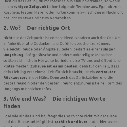
Hast du das Gefühl, du möchtest es nun endlich erzählen, so wähle
einen
ruhigen Zeitpunkt
ohne folgende Termine aus. Egal ob zum
Kuscheln, Fragen klären oder runterkommen – nach dieser Nachricht
braucht es etwas Zeit zum Verarbeiten.
2. Wo? – Der richtige Ort
Nicht nur der Zeitpunkt ist entscheidend, sondern auch der Ort. Um
in Ruhe über alle Gedanken und Gefühle sprechen zu können,
vielleicht Freude oder Ängste zu teilen, bedarf es einer
ruhigen
Umgebung.
Störgeräusche und andere unbeteiligte Menschen
sollten sich nicht in Hörweite befinden, also TV aus und öffentliche
Plätze meiden.
Zuhause ist es am besten
, denn für den Fall, dass
dein Liebling erst einmal Zeit für sich braucht, ist ein
vertrauter
Rückzugsort
in der Nähe. Denn auch das Zurückziehen und die
beste Freundin oder den besten Freund anzurufen ist eine Form des
Umgangs mit solchen Infos.
3. Wie und Was? – Die richtigen Worte
finden
Egal wie alt das Kind ist, fangt die Geschichte nicht mit der Biene
und der Blume an! Möglichst
sachlich und kurz
lautet hier unsere