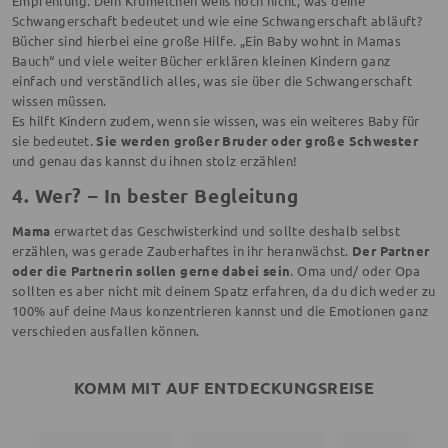
Empfehlung. Dein Krümelchen weiß noch nicht, was deine
Schwangerschaft bedeutet und wie eine Schwangerschaft abläuft?
Bücher sind hierbei eine große Hilfe. „Ein Baby wohnt in Mamas
Bauch“ und viele weiter Bücher erklären kleinen Kindern ganz
einfach und verständlich alles, was sie über die Schwangerschaft
wissen müssen.
Es hilft Kindern zudem, wenn sie wissen, was ein weiteres Baby für
sie bedeutet.
Sie werden großer Bruder oder große Schwester
und genau das kannst du ihnen stolz erzählen!
4. Wer? – In bester Begleitung
Mama
erwartet das Geschwisterkind und sollte deshalb selbst
erzählen, was gerade Zauberhaftes in ihr heranwächst.
Der Partner
oder die Partnerin sollen gerne dabei sein
. Oma und/ oder Opa
sollten es aber nicht mit deinem Spatz erfahren, da du dich weder zu
100% auf deine Maus konzentrieren kannst und die Emotionen ganz
verschieden ausfallen können.
KOMM MIT AUF ENTDECKUNGSREISE