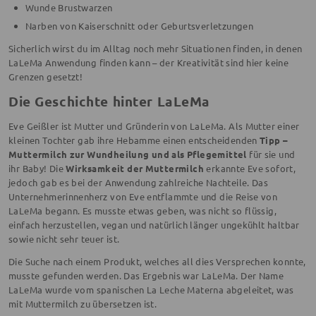
Wunde Brustwarzen
Narben von Kaiserschnitt oder Geburtsverletzungen
Sicherlich wirst du im Alltag noch mehr Situationen finden, in denen
LaLeMa Anwendung finden kann – der Kreativität sind hier keine
Grenzen gesetzt!
Die Geschichte hinter LaLeMa
Eve Geißler ist Mutter und Gründerin von LaLeMa. Als Mutter einer
kleinen Tochter gab ihre Hebamme einen entscheidenden
Tipp –
Muttermilch zur Wundheilung und als Pflegemittel
für sie und
ihr Baby! Die
Wirksamkeit der Muttermilch
erkannte Eve sofort,
jedoch gab es bei der Anwendung zahlreiche Nachteile. Das
Unternehmerinnenherz von Eve entflammte und die Reise von
LaLeMa begann. Es musste etwas geben, was nicht so flüssig,
einfach herzustellen, vegan und natürlich länger ungekühlt haltbar
sowie nicht sehr teuer ist.
Die Suche nach einem Produkt, welches all dies Versprechen konnte,
musste gefunden werden. Das Ergebnis war LaLeMa. Der Name
LaLeMa wurde vom spanischen La Leche Materna abgeleitet, was
mit Muttermilch zu übersetzen ist.