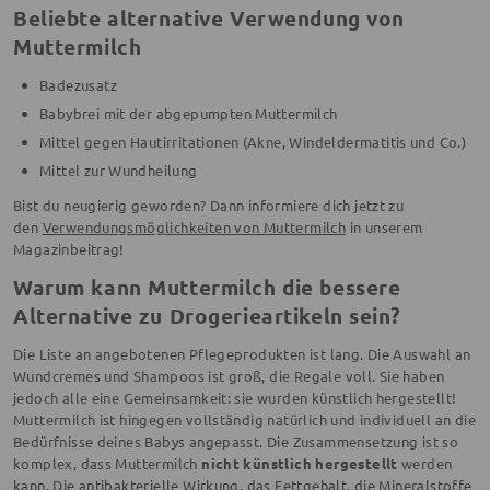
Beliebte alternative Verwendung von
Muttermilch
Badezusatz
Babybrei mit der abgepumpten Muttermilch
Mittel gegen Hautirritationen (Akne, Windeldermatitis und Co.)
Mittel zur Wundheilung
Bist du neugierig geworden? Dann informiere dich jetzt zu
den
Verwendungsmöglichkeiten von Muttermilch
in unserem
Magazinbeitrag!
Warum kann Muttermilch die bessere
Alternative zu Drogerieartikeln sein?
Die Liste an angebotenen Pflegeprodukten ist lang. Die Auswahl an
Wundcremes und Shampoos ist groß, die Regale voll. Sie haben
jedoch alle eine Gemeinsamkeit: sie wurden künstlich hergestellt!
Muttermilch ist hingegen vollständig natürlich und individuell an die
Bedürfnisse deines Babys angepasst. Die Zusammensetzung ist so
komplex, dass Muttermilch
nicht künstlich hergestellt
werden
kann. Die antibakterielle Wirkung, das Fettgehalt, die Mineralstoffe