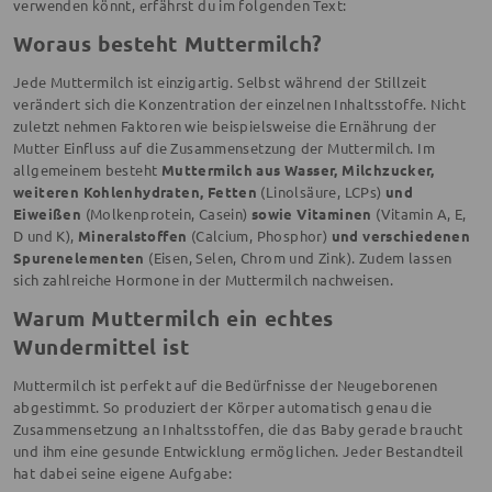
verwenden könnt, erfährst du im folgenden Text:
Woraus besteht Muttermilch?
Jede Muttermilch ist einzigartig. Selbst während der Stillzeit
verändert sich die Konzentration der einzelnen Inhaltsstoffe. Nicht
zuletzt nehmen Faktoren wie beispielsweise die Ernährung der
Mutter Einfluss auf die Zusammensetzung der Muttermilch. Im
allgemeinem besteht
Muttermilch aus Wasser, Milchzucker,
weiteren Kohlenhydraten, Fetten
(Linolsäure, LCPs)
und
Eiweißen
(Molkenprotein, Casein)
sowie Vitaminen
(Vitamin A, E,
D und K),
Mineralstoffen
(Calcium, Phosphor)
und verschiedenen
Spurenelementen
(Eisen, Selen, Chrom und Zink). Zudem lassen
sich zahlreiche Hormone in der Muttermilch nachweisen.
Warum Muttermilch ein echtes
Wundermittel ist
Muttermilch ist perfekt auf die Bedürfnisse der Neugeborenen
abgestimmt. So produziert der Körper automatisch genau die
Zusammensetzung an Inhaltsstoffen, die das Baby gerade braucht
und ihm eine gesunde Entwicklung ermöglichen. Jeder Bestandteil
hat dabei seine eigene Aufgabe: