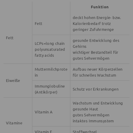
Funktion
deckt hohen Energie- bzw.
Fett
Kalorienbedarf trotz
geringer Zufuhrmenge
Fett
gesunde Entwicklung des
LCPs=long chain
Gehirns
polyunsaturated
wichtiger Bestandteil für
fatty acids
gutes Sehvermögen
Muttermilchprote
Aufbau neuer Körperzellen
in
für schnelles Wachstum
Eiweiße
Immunglobuline
Schutz vor Erkrankungen
(Antikörper)
Wachstum und Entwicklung
gesunde Haut
Vitamin A
gutes Sehvermögen
intaktes Immunsystem
Vitamine
Vitamin E
Stoffwechsel