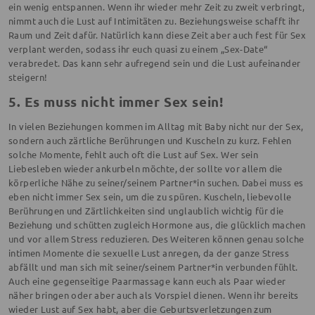
ein wenig entspannen. Wenn ihr wieder mehr Zeit zu zweit verbringt,
nimmt auch die Lust auf Intimitäten zu. Beziehungsweise schafft ihr
Raum und Zeit dafür. Natürlich kann diese Zeit aber auch fest für Sex
verplant werden, sodass ihr euch quasi zu einem „Sex-Date“
verabredet. Das kann sehr aufregend sein und die Lust aufeinander
steigern!
5. Es muss nicht immer Sex sein!
In vielen Beziehungen kommen im Alltag mit Baby nicht nur der Sex,
sondern auch zärtliche Berührungen und Kuscheln zu kurz. Fehlen
solche Momente, fehlt auch oft die Lust auf Sex. Wer sein
Liebesleben wieder ankurbeln möchte, der sollte vor allem die
körperliche Nähe zu seiner/seinem Partner*in suchen. Dabei muss es
eben nicht immer Sex sein, um die zu spüren. Kuscheln, liebevolle
Berührungen und Zärtlichkeiten sind unglaublich wichtig für die
Beziehung und schütten zugleich Hormone aus, die glücklich machen
und vor allem Stress reduzieren. Des Weiteren können genau solche
intimen Momente die sexuelle Lust anregen, da der ganze Stress
abfällt und man sich mit seiner/seinem Partner*in verbunden fühlt.
Auch eine gegenseitige Paarmassage kann euch als Paar wieder
näher bringen oder aber auch als Vorspiel dienen. Wenn ihr bereits
wieder Lust auf Sex habt, aber die Geburtsverletzungen zum