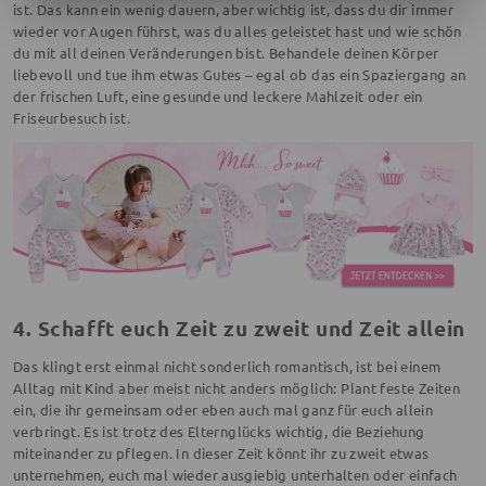
ist. Das kann ein wenig dauern, aber wichtig ist, dass du dir immer
wieder vor Augen führst, was du alles geleistet hast und wie schön
du mit all deinen Veränderungen bist. Behandele deinen Körper
liebevoll und tue ihm etwas Gutes – egal ob das ein Spaziergang an
der frischen Luft, eine gesunde und leckere Mahlzeit oder ein
Friseurbesuch ist.
4. Schafft euch Zeit zu zweit und Zeit allein
Das klingt erst einmal nicht sonderlich romantisch, ist bei einem
Alltag mit Kind aber meist nicht anders möglich: Plant feste Zeiten
ein, die ihr gemeinsam oder eben auch mal ganz für euch allein
verbringt. Es ist trotz des Elternglücks wichtig, die Beziehung
miteinander zu pflegen. In dieser Zeit könnt ihr zu zweit etwas
unternehmen, euch mal wieder ausgiebig unterhalten oder einfach