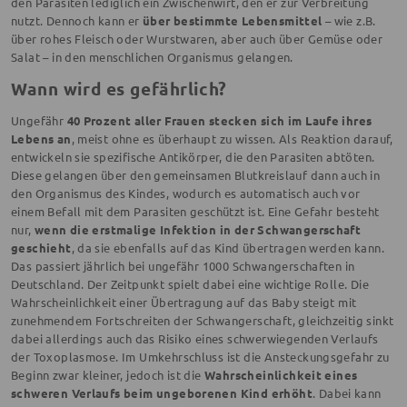
den Parasiten lediglich ein Zwischenwirt, den er zur Verbreitung
nutzt. Dennoch kann er
über bestimmte Lebensmittel
– wie z.B.
über rohes Fleisch oder Wurstwaren, aber auch über Gemüse oder
Salat – in den menschlichen Organismus gelangen.
Wann wird es gefährlich?
Ungefähr
40 Prozent aller Frauen stecken sich im Laufe ihres
Lebens an
, meist ohne es überhaupt zu wissen. Als Reaktion darauf,
entwickeln sie spezifische Antikörper, die den Parasiten abtöten.
Diese gelangen über den gemeinsamen Blutkreislauf dann auch in
den Organismus des Kindes, wodurch es automatisch auch vor
einem Befall mit dem Parasiten geschützt ist. Eine Gefahr besteht
nur,
wenn die erstmalige Infektion in der Schwangerschaft
geschieht
, da sie ebenfalls auf das Kind übertragen werden kann.
Das passiert jährlich bei ungefähr 1000 Schwangerschaften in
Deutschland. Der Zeitpunkt spielt dabei eine wichtige Rolle. Die
Wahrscheinlichkeit einer Übertragung auf das Baby steigt mit
zunehmendem Fortschreiten der Schwangerschaft, gleichzeitig sinkt
dabei allerdings auch das Risiko eines schwerwiegenden Verlaufs
der Toxoplasmose. Im Umkehrschluss ist die Ansteckungsgefahr zu
Beginn zwar kleiner, jedoch ist die
Wahrscheinlichkeit eines
schweren Verlaufs beim ungeborenen Kind erhöht
. Dabei kann