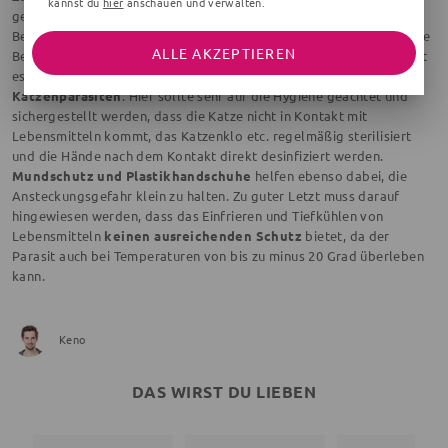
kannst du
hier
anschauen und verwalten.
generell nach Aufenthalten in der Öffentlichkeit sollte auch in
Bezug auf andere Krankheiten selbstverständlich sein. Auch für alle
ALLE AKZEPTIEREN
Besitzer:innen
süßer Katzen
heißt es aufpassen! Schließlich handelt
es sich beim Toxoplasma gondii ja eigentlich um
einen
Katzenparasiten
. Hier sollte sehr auf die Hygiene geachtet und
sichergestellt werden, dass die Katze nicht in Kontakt mit
Lebensmitteln kommt, das Katzenklo etc. regelmäßig sterilisiert
und die Hände nach dem Kontakt direkt desinfiziert werden.
Mundschutz und Plastikhandschuhe
helfen ebenso dabei, die
Ansteckungsgefahr klein zu halten. Zu guter Letzt muss darauf
hingewiesen werden, dass das Einfrieren und Tiefkühlen von
Lebensmitteln
keinen ausreichenden Schutz
bietet, da der
Parasit auch bei Temperaturen von bis zu minus 20 Grad überleben
kann.
Keno
DAS WIRST DU LIEBEN