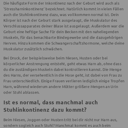
Die häufigste Form der Inkontinenz nach der Geburt wird auch als
'Stressharninkontinenz' bezeichnet. Natürlich kommt in vielen Fällen
auch die Stuhlinkontinenz dazu, was vollkommen normal ist. Dein
Körper ist nach der Geburt stark ausgelaugt, die Muskulatur des
Verschlussapparates deiner Blase ist ausgelaugt. Außerdem war die
Geburt eine heftige Sache für dein Becken mit den naheliegenden
Muskeln, für das benachbarte Bindegewebe und die dazugehörigen
Nerven. Hinzu kommen die Schwangerschaftshormone, welche deine
Muskulatur zusätzlich schwächen.
Bei Druck, der beispielsweise beim Niesen, Husten oder bei
körperlicher Anstrengung entsteht, geht etwas Harn ab, ohne dass
du die zuständigen Muskeln dabei kontrollieren kannst. Die Menge
des Harns, der versehentlich in die Hose geht, ist dabei von Frau zu
Frau unterschiedlich. Einige Frauen verlieren lediglich einige Tropfen
Harn, während wiederum andere Mütter größere Mengen an Urin
oder Stuhl ablassen.
Ist es normal, dass manchmal auch
Stuhlinkontinenz dazu kommt?
Beim Niesen, Joggen oder Husten tritt bei dir nicht nur Harn aus,
sondern sogleich auch Stuhl? Manchmal kommt es auch beim