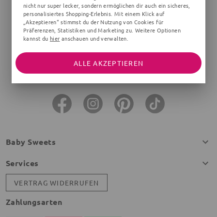
nicht nur super lecker, sondern ermöglichen dir auch ein sicheres,
personalisiertes Shopping-Erlebnis. Mit einem Klick auf
Hast du Fragen, Probleme oder Anregungen?
„Akzeptieren“ stimmst du der Nutzung von Cookies für
Kontaktiere unseren Kundenservice:
Präferenzen, Statistiken und Marketing zu. Weitere Optionen
kannst du
hier
anschauen und verwalten.
support@baby-sweets.de
ALLE AKZEPTIEREN
Montag - Freitag von 08:00 - 16:00 Uhr
Baby Sweets
Services
VERTRAG WIDERRUFEN
Zahlungsarten