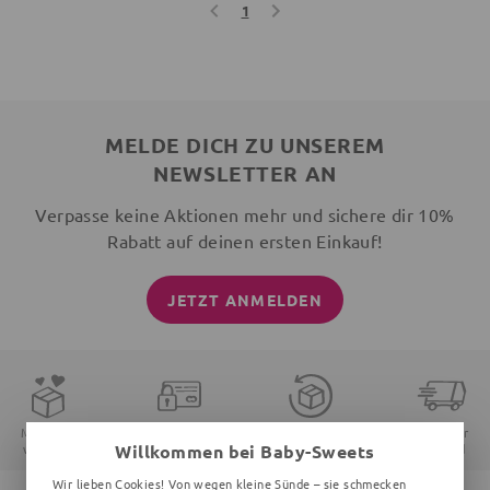
1
MELDE DICH ZU UNSEREM
NEWSLETTER AN
Verpasse keine Aktionen mehr und sichere dir 10%
Rabatt auf deinen ersten Einkauf!
JETZT ANMELDEN
Mit Liebe
Sichere
14 Tage
Schneller
Willkommen bei Baby-Sweets
verpackt
Zahlung
Widerrufsrecht
Versand
Wir lieben Cookies! Von wegen kleine Sünde – sie schmecken