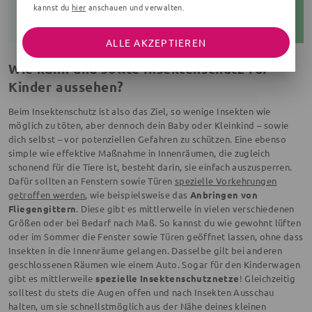
kannst du
hier
anschauen und verwalten.
ALLE AKZEPTIEREN
Wie kann und sollte Insektenschutz für
Kinder aussehen?
Beim Insektenschutz ist also das Ziel, so wenige Insekten wie
möglich zu töten, aber dennoch dein Baby oder Kleinkind – sowie
dich selbst – vor potenziellen Gefahren zu schützen. Eine ebenso
simple wie effektive Maßnahme in Innenräumen, die zugleich
schonend für die Tiere ist, besteht darin, sie einfach auszusperren.
Dafür sollten an Fenstern sowie Türen
spezielle Vorkehrungen
getroffen werden
, wie beispielsweise das
Anbringen von
Fliegengittern
. Diese gibt es mittlerweile in vielen verschiedenen
Größen oder bei Bedarf nach Maß. So kannst du wie gewohnt lüften
oder im Sommer die Fenster sowie Türen geöffnet lassen, ohne dass
Insekten in die Innenräume gelangen. Dasselbe gilt bei anderen
geschlossenen Räumen wie einem Auto. Sogar für den Kinderwagen
gibt es mittlerweile
spezielle Insektenschutznetze
! Gleichzeitig
solltest du stets die Augen offen und nach Insekten Ausschau
halten, um sie schnellstmöglich aus der Nähe deines kleinen