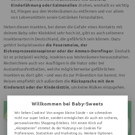
Kinderlähmung oder Salmonellen
drohen, weshalb es wichtig
ist, Fliegen aus den Wohnräumen zu entfernen und vor allem
von Lebensmitteln sowie Getränken fernzuhalten.
Neben diesen Insekten, bei denen die Gefahr eines Kontakts mit
deinem Baby oder Kleinkind sehr hoch ist, gibt es auch seltenere
Insektenarten in Deutschland, die gefährlich sein können. Dazu
gehört beispielsweise
die Feuerameise, der
Eichenprozessionsspinner oder der Ammen-Dornfinger
. Deshalb
ist es prinzipiell wichtig, Insekten aus Wohnräumen herauszuhalten.
Recherchiere auch vor Ausflügen in die Natur oder bei
Auslandsaufenthalten, welche möglicherweise gefährlichen
Insekten es dort gibt – und was du zur Prävention tun kannst. Vor
Reisen empfiehlt sich außerdem die
Rücksprache mit dem
Kinderarzt oder der Kinderärztin
, um keine Risiken einzugehen.
Willkommen bei Baby-Sweets
Wir lieben Cookies! Von wegen kleine Sünde – sie schmecken
nicht nur super lecker, sondern ermöglichen dir auch ein sicheres,
personalisiertes Shopping-Erlebnis. Mit einem Klick auf
„Akzeptieren“ stimmst du der Nutzung von Cookies für
Präferenzen, Statistiken und Marketing zu. Weitere Optionen