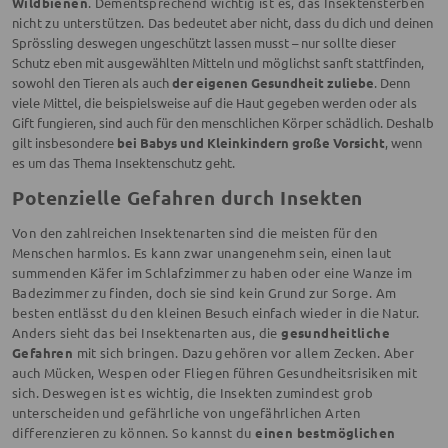
Wildbienen
. Dementsprechend wichtig ist es, das Insektensterben
nicht zu unterstützen.
Das bedeutet aber nicht, dass du dich und deinen
Sprössling deswegen ungeschützt lassen musst – nur sollte dieser
Schutz eben mit ausgewählten Mitteln und möglichst sanft stattfinden,
sowohl den Tieren als auch
der eigenen Gesundheit zuliebe
. Denn
viele Mittel, die beispielsweise auf die Haut gegeben werden oder als
Gift fungieren, sind auch für den menschlichen Körper schädlich. Deshalb
gilt insbesondere
bei Babys und Kleinkindern große Vorsicht
, wenn
es um das Thema Insektenschutz geht.
Potenzielle Gefahren durch Insekten
Von den zahlreichen Insektenarten sind die meisten für den
Menschen harmlos. Es kann zwar unangenehm sein, einen laut
summenden Käfer im Schlafzimmer zu haben oder eine Wanze im
Badezimmer zu finden, doch sie sind kein Grund zur Sorge. Am
besten entlässt du den kleinen Besuch einfach wieder in die Natur.
Anders sieht das bei Insektenarten aus, die
gesundheitliche
Gefahren
mit sich bringen. Dazu gehören vor allem Zecken. Aber
auch Mücken, Wespen oder Fliegen führen Gesundheitsrisiken mit
sich. Deswegen ist es wichtig, die Insekten zumindest grob
unterscheiden und gefährliche von ungefährlichen Arten
differenzieren zu können. So kannst du
einen bestmöglichen