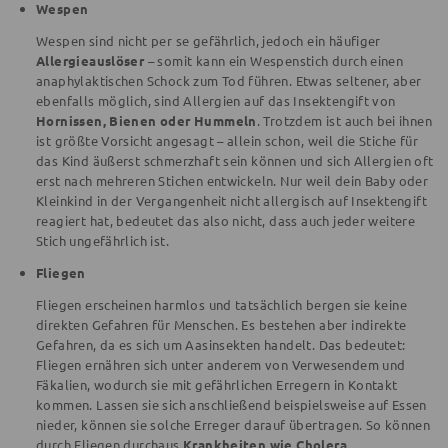
Wespen
Wespen sind nicht per se gefährlich, jedoch ein häufiger
Allergieauslöser
– somit kann ein Wespenstich durch einen
anaphylaktischen Schock zum Tod führen. Etwas seltener, aber
ebenfalls möglich, sind Allergien auf das Insektengift von
Hornissen, Bienen oder Hummeln
. Trotzdem ist auch bei ihnen
ist größte Vorsicht angesagt – allein schon, weil die Stiche für
das Kind äußerst schmerzhaft sein können und sich Allergien oft
erst nach mehreren Stichen entwickeln. Nur weil dein Baby oder
Kleinkind in der Vergangenheit nicht allergisch auf Insektengift
reagiert hat, bedeutet das also nicht, dass auch jeder weitere
Stich ungefährlich ist.
Fliegen
Fliegen erscheinen harmlos und tatsächlich bergen sie keine
direkten Gefahren für Menschen. Es bestehen aber indirekte
Gefahren, da es sich um Aasinsekten handelt. Das bedeutet:
Fliegen ernähren sich unter anderem von Verwesendem und
Fäkalien, wodurch sie mit gefährlichen Erregern in Kontakt
kommen. Lassen sie sich anschließend beispielsweise auf Essen
nieder, können sie solche Erreger darauf übertragen. So können
durch Fliegen durchaus
Krankheiten wie Cholera,