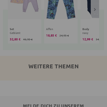
Set
Affen
Body
Geblümt
navy
18,85 €
24,95 €
32,80 €
12,99 €
46,90 €
34,90 €
WEITERE THEMEN
MELDE DICH ZU UNSEREM